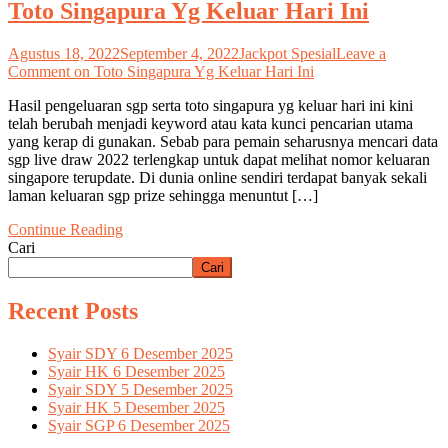
Toto Singapura Yg Keluar Hari Ini
Agustus 18, 2022
September 4, 2022
Jackpot Spesial
Leave a
Comment
on Toto Singapura Yg Keluar Hari Ini
Hasil pengeluaran sgp serta toto singapura yg keluar hari ini kini
telah berubah menjadi keyword atau kata kunci pencarian utama
yang kerap di gunakan. Sebab para pemain seharusnya mencari data
sgp live draw 2022 terlengkap untuk dapat melihat nomor keluaran
singapore terupdate. Di dunia online sendiri terdapat banyak sekali
laman keluaran sgp prize sehingga menuntut […]
Continue Reading
Cari
Cari
Recent Posts
Syair SDY 6 Desember 2025
Syair HK 6 Desember 2025
Syair SDY 5 Desember 2025
Syair HK 5 Desember 2025
Syair SGP 6 Desember 2025