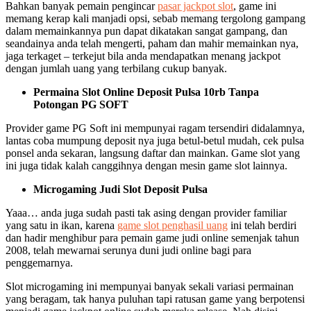
Bahkan banyak pemain pengincar
pasar jackpot slot
, game ini
memang kerap kali manjadi opsi, sebab memang tergolong gampang
dalam memainkannya pun dapat dikatakan sangat gampang, dan
seandainya anda telah mengerti, paham dan mahir memainkan nya,
jaga terkaget – terkejut bila anda mendapatkan menang jackpot
dengan jumlah uang yang terbilang cukup banyak.
Permaina Slot Online Deposit Pulsa 10rb Tanpa
Potongan PG SOFT
Provider game PG Soft ini mempunyai ragam tersendiri didalamnya,
lantas coba mumpung deposit nya juga betul-betul mudah, cek pulsa
ponsel anda sekaran, langsung daftar dan mainkan. Game slot yang
ini juga tidak kalah canggihnya dengan mesin game slot lainnya.
Microgaming Judi Slot Deposit Pulsa
Yaaa… anda juga sudah pasti tak asing dengan provider familiar
yang satu in ikan, karena
game slot penghasil uang
ini telah berdiri
dan hadir menghibur para pemain game judi online semenjak tahun
2008, telah mewarnai serunya duni judi online bagi para
penggemarnya.
Slot microgaming ini mempunyai banyak sekali variasi permainan
yang beragam, tak hanya puluhan tapi ratusan game yang berpotensi