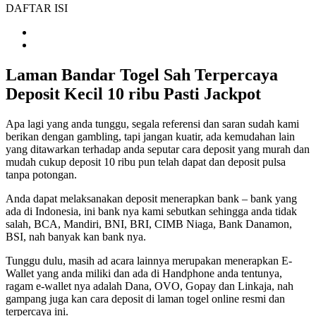
DAFTAR ISI
Laman Bandar Togel Sah Terpercaya
Deposit Kecil 10 ribu Pasti Jackpot
Apa lagi yang anda tunggu, segala referensi dan saran sudah kami
berikan dengan gambling, tapi jangan kuatir, ada kemudahan lain
yang ditawarkan terhadap anda seputar cara deposit yang murah dan
mudah cukup deposit 10 ribu pun telah dapat dan deposit pulsa
tanpa potongan.
Anda dapat melaksanakan deposit menerapkan bank – bank yang
ada di Indonesia, ini bank nya kami sebutkan sehingga anda tidak
salah, BCA, Mandiri, BNI, BRI, CIMB Niaga, Bank Danamon,
BSI, nah banyak kan bank nya.
Tunggu dulu, masih ad acara lainnya merupakan menerapkan E-
Wallet yang anda miliki dan ada di Handphone anda tentunya,
ragam e-wallet nya adalah Dana, OVO, Gopay dan Linkaja, nah
gampang juga kan cara deposit di laman togel online resmi dan
terpercaya ini.