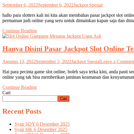
September 6, 2022
September 6, 2022
Jackpot Spesial
hallo para slotters kali ini kita akan membahas pasar jackpot slot on
permainan judi online yang seru untuk dimainkan kapan saja dan di
Continue Reading
Hanya Disini Pasar Jackpot Slot Online T
Agustus 13, 2022
September 3, 2022
Jackpot Spesial
Leave a Commen
Hai para pecinta game slot online, boleh saya terka kini, anda pasti 
online yang tak bisa memberikan jaminan keamanan dan kenyamanan 
Continue Reading
Cari
Cari
Recent Posts
Syair SDY 6 Desember 2025
Syair HK 6 Desember 2025