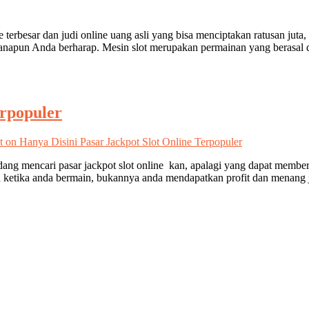
line terbesar dan judi online uang asli yang bisa menciptakan ratusan 
manapun Anda berharap. Mesin slot merupakan permainan yang berasal 
erpopuler
t
on Hanya Disini Pasar Jackpot Slot Online Terpopuler
sedang mencari pasar jackpot slot online kan, apalagi yang dapat membe
ketika anda bermain, bukannya anda mendapatkan profit dan menang 