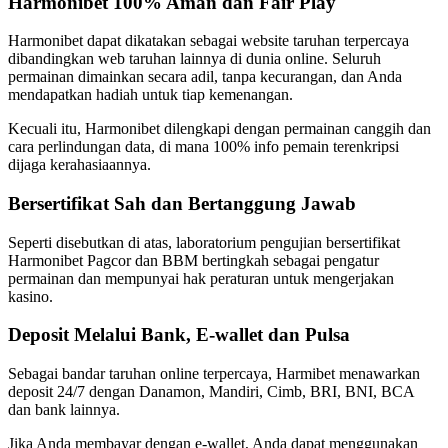
Harmonibet 100% Aman dan Fair Play
Harmonibet dapat dikatakan sebagai website taruhan terpercaya
dibandingkan web taruhan lainnya di dunia online. Seluruh
permainan dimainkan secara adil, tanpa kecurangan, dan Anda
mendapatkan hadiah untuk tiap kemenangan.
Kecuali itu, Harmonibet dilengkapi dengan permainan canggih dan
cara perlindungan data, di mana 100% info pemain terenkripsi
dijaga kerahasiaannya.
Bersertifikat Sah dan Bertanggung Jawab
Seperti disebutkan di atas, laboratorium pengujian bersertifikat
Harmonibet Pagcor dan BBM bertingkah sebagai pengatur
permainan dan mempunyai hak peraturan untuk mengerjakan
kasino.
Deposit Melalui Bank, E-wallet dan Pulsa
Sebagai bandar taruhan online terpercaya, Harmibet menawarkan
deposit 24/7 dengan Danamon, Mandiri, Cimb, BRI, BNI, BCA
dan bank lainnya.
Jika Anda membayar dengan e-wallet, Anda dapat menggunakan