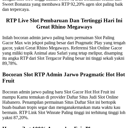
Sweet Bonanza yang membawa RTP 92,20% agen slot paling baik
dan terpercaya.
RTP Live Slot Pembaruan Dan Tertinggi Hari Ini
Great Rhino Megaways
Inilah bocoran admin jarwo paling baru permainan Slot Paling
Gacor Max win jekpot paling besar dari Pragmatic Play yang tengah
gacor, yakni Great Rhino Megaways. Referensi Slot Online Gacor
yang miliki topik Animal atau Safari yang tetap melipur, disamping
itu angka RTP dari Slot Tergacor Paling besar ini tinggi sekali yakni
89,78%.
Bocoran Slot RTP Admin Jarwo Pragmatic Hot Hot
Fruit
Bocoran admin jarwo paling baru Slot Gacor Hot Hot Fruit ini
mampu Kamu temukan di provider Daftar Situs Judi Slot Online
Habanero. Penampilan permainan Situs Daftar Slot ini bertopik
buah-buahan tropis segar dan menganakemaskan mata waktu kau
bermain. RTP Link Slot Winrate Paling tinggi ini terhitung tinggi loh
yakni 87,20%.