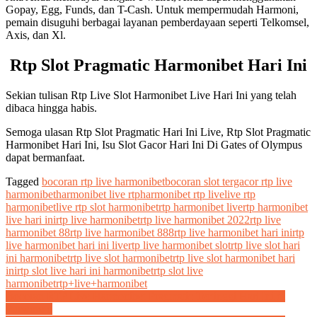
Gopay, Egg, Funds, dan T-Cash. Untuk mempermudah Harmoni,
pemain disuguhi berbagai layanan pemberdayaan seperti Telkomsel,
Axis, dan Xl.
Rtp Slot Pragmatic Harmonibet Hari Ini
Sekian tulisan Rtp Live Slot Harmonibet Live Hari Ini yang telah
dibaca hingga habis.
Semoga ulasan Rtp Slot Pragmatic Hari Ini Live, Rtp Slot Pragmatic
Harmonibet Hari Ini, Isu Slot Gacor Hari Ini Di Gates of Olympus
dapat bermanfaat.
Tagged
bocoran rtp live harmonibet
bocoran slot tergacor rtp live
harmonibet
harmonibet live rtp
harmonibet rtp live
live rtp
harmonibet
live rtp slot harmonibet
rtp harmonibet live
rtp harmonibet
live hari ini
rtp live harmonibet
rtp live harmonibet 2022
rtp live
harmonibet 88
rtp live harmonibet 888
rtp live harmonibet hari ini
rtp
live harmonibet hari ini live
rtp live harmonibet slot
rtp live slot hari
ini harmonibet
rtp live slot harmonibet
rtp live slot harmonibet hari
ini
rtp slot live hari ini harmonibet
rtp slot live
harmonibet
rtp+live+harmonibet
Navigasi
Bocoran RTP Live Harmonibet Pragmatic Tertinggi Hari Ini di
Purworejo