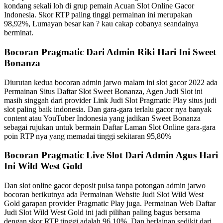
kondang sekali loh di grup pemain Acuan Slot Online Gacor
Indonesia. Skor RTP paling tinggi permainan ini merupakan
98,92%, Lumayan besar kan ? kau cakap cobanya seandainya
berminat.
Bocoran Pragmatic Dari Admin Riki Hari Ini Sweet
Bonanza
Diurutan kedua bocoran admin jarwo malam ini slot gacor 2022 ada
Permainan Situs Daftar Slot Sweet Bonanza, Agen Judi Slot ini
masih singgah dari provider Link Judi Slot Pragmatic Play situs judi
slot paling baik indonesia. Dan gara-gara terlalu gacor nya banyak
content atau YouTuber Indonesia yang jadikan Sweet Bonanza
sebagai rujukan untuk bermain Daftar Laman Slot Online gara-gara
poin RTP nya yang memadai tinggi sekitaran 95,80%
Bocoran Pragmatic Live Slot Dari Admin Agus Hari
Ini Wild West Gold
Dan slot online gacor deposit pulsa tanpa potongan admin jarwo
bocoran berikutnya ada Permainan Website Judi Slot Wild West
Gold garapan provider Pragmatic Play juga. Permainan Web Daftar
Judi Slot Wild West Gold ini jadi pilihan paling bagus bersama
dengan skor RTP tinggi adalah 96.10%, Dan berlainan sedikit dari