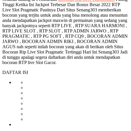
Tinggi Ketika Ini Jackpot Terbesar Dan Bonus Besar 2022 RTP
Live Slot Pragmatic Pastinya Dari Situs Senang303 memberikan
bocoran yang terjitu untuk anda yang bisa menolong atau menuntun
anda mendapatkan jackpot maxwin di permainan yang sedang yang
banyak jackpotnya seperti RTP LIVE , RTP SUARA HARMONI ,
RTP LIVE SLOT , RTP SLOT , RTP ADMIN JARWO , RTP
PRAGMATIC , RTP PG SOFT , RTP CQ9 , BOCORAN ADMIN
JARWO , BOCORAN ADMIN RIKI , BOCORAN ADMIN
AGUS nah seperti inilah bocoran yang akan di berikan oleh Situs
Bocoran Rtp Live Slot Pragmatic Tertinggi Hari Ini Senang303 Jadi
di tunggu apalagi segera daftarkan diri anda untuk mendapatkan
bocoran RTP live Slot Gacor.
DAFTAR ISI