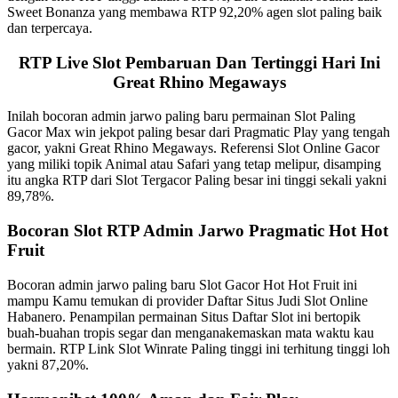
Sweet Bonanza yang membawa RTP 92,20% agen slot paling baik
dan terpercaya.
RTP Live Slot Pembaruan Dan Tertinggi Hari Ini
Great Rhino Megaways
Inilah bocoran admin jarwo paling baru permainan Slot Paling
Gacor Max win jekpot paling besar dari Pragmatic Play yang tengah
gacor, yakni Great Rhino Megaways. Referensi Slot Online Gacor
yang miliki topik Animal atau Safari yang tetap melipur, disamping
itu angka RTP dari Slot Tergacor Paling besar ini tinggi sekali yakni
89,78%.
Bocoran Slot RTP Admin Jarwo Pragmatic Hot Hot
Fruit
Bocoran admin jarwo paling baru Slot Gacor Hot Hot Fruit ini
mampu Kamu temukan di provider Daftar Situs Judi Slot Online
Habanero. Penampilan permainan Situs Daftar Slot ini bertopik
buah-buahan tropis segar dan menganakemaskan mata waktu kau
bermain. RTP Link Slot Winrate Paling tinggi ini terhitung tinggi loh
yakni 87,20%.