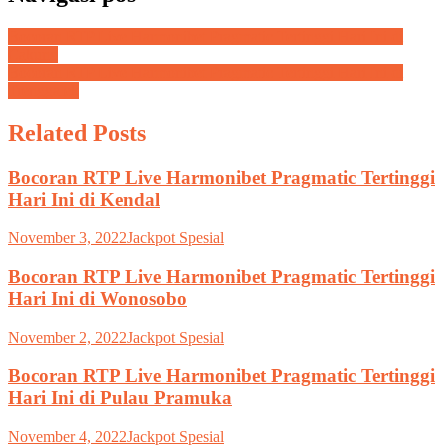
Bocoran RTP Live Harmonibet Pragmatic Tertinggi Hari Ini di
Cakung
Bocoran RTP Live Harmonibet Pragmatic Tertinggi Hari Ini di
Trenggalek
Related Posts
Bocoran RTP Live Harmonibet Pragmatic Tertinggi
Hari Ini di Kendal
November 3, 2022
Jackpot Spesial
Bocoran RTP Live Harmonibet Pragmatic Tertinggi
Hari Ini di Wonosobo
November 2, 2022
Jackpot Spesial
Bocoran RTP Live Harmonibet Pragmatic Tertinggi
Hari Ini di Pulau Pramuka
November 4, 2022
Jackpot Spesial