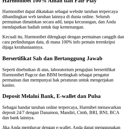
Harmonibet 100% Aman dan Fair Play
Harmonibet dapat dikatakan sebagai website taruhan terpercaya
dibandingkan web taruhan lainnya di dunia online. Seluruh
permainan dimainkan secara adil, tanpa kecurangan, dan Anda
mendapatkan hadiah untuk tiap kemenangan.
Kecuali itu, Harmonibet dilengkapi dengan permainan canggih dan
cara perlindungan data, di mana 100% info pemain terenkripsi
dijaga kerahasiaannya.
Bersertifikat Sah dan Bertanggung Jawab
Seperti disebutkan di atas, laboratorium pengujian bersertifikat
Harmonibet Pagcor dan BBM bertingkah sebagai pengatur
permainan dan mempunyai hak peraturan untuk mengerjakan
kasino.
Deposit Melalui Bank, E-wallet dan Pulsa
Sebagai bandar taruhan online terpercaya, Harmibet menawarkan
deposit 24/7 dengan Danamon, Mandiri, Cimb, BRI, BNI, BCA
dan bank lainnya.
Jika Anda membayar dengan e-wallet, Anda dapat menggunakan