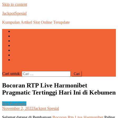
Skip to content
JackpotSpesial
Kumpulan Artikel Slot Online Terupdate
Home
Tips dan Trik Bermain Slot
Agen Slot
Togel Hongkong
Togel Singapura
Togel Sydney
Slot Deposit Pulsa
site mode button
Cari untuk:
Bocoran RTP Live Harmonibet
Pragmatic Tertinggi Hari Ini di Kebumen
Slot Pragmatic
November 2, 2022
Jackpot Spesial
Selamat datang di Pembaruan
Bocoran Rtp Live Harmonibet
Paling