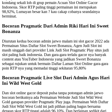
kondang sekali loh di grup pemain Acuan Slot Online Gacor
Indonesia. Skor RTP paling tinggi permainan ini merupakan
98,92%, Lumayan besar kan ? kau cakap cobanya seandainya
berminat.
Bocoran Pragmatic Dari Admin Riki Hari Ini Sweet
Bonanza
Diurutan kedua bocoran admin jarwo malam ini slot gacor 2022 ada
Permainan Situs Daftar Slot Sweet Bonanza, Agen Judi Slot ini
masih singgah dari provider Link Judi Slot Pragmatic Play situs judi
slot paling baik indonesia. Dan gara-gara terlalu gacor nya banyak
content atau YouTuber Indonesia yang jadikan Sweet Bonanza
sebagai rujukan untuk bermain Daftar Laman Slot Online gara-gara
poin RTP nya yang memadai tinggi sekitaran 95,80%
Bocoran Pragmatic Live Slot Dari Admin Agus Hari
Ini Wild West Gold
Dan slot online gacor deposit pulsa tanpa potongan admin jarwo
bocoran berikutnya ada Permainan Website Judi Slot Wild West
Gold garapan provider Pragmatic Play juga. Permainan Web Daftar
Judi Slot Wild West Gold ini jadi pilihan paling bagus bersama
dengan skor RTP tinggi adalah 96.10%, Dan berlainan sedikit dari