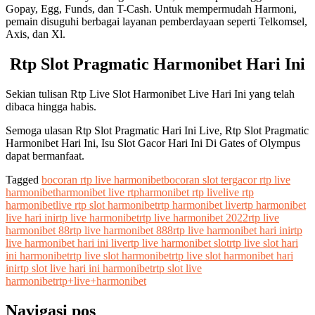
Gopay, Egg, Funds, dan T-Cash. Untuk mempermudah Harmoni,
pemain disuguhi berbagai layanan pemberdayaan seperti Telkomsel,
Axis, dan Xl.
Rtp Slot Pragmatic Harmonibet Hari Ini
Sekian tulisan Rtp Live Slot Harmonibet Live Hari Ini yang telah
dibaca hingga habis.
Semoga ulasan Rtp Slot Pragmatic Hari Ini Live, Rtp Slot Pragmatic
Harmonibet Hari Ini, Isu Slot Gacor Hari Ini Di Gates of Olympus
dapat bermanfaat.
Tagged
bocoran rtp live harmonibet
bocoran slot tergacor rtp live
harmonibet
harmonibet live rtp
harmonibet rtp live
live rtp
harmonibet
live rtp slot harmonibet
rtp harmonibet live
rtp harmonibet
live hari ini
rtp live harmonibet
rtp live harmonibet 2022
rtp live
harmonibet 88
rtp live harmonibet 888
rtp live harmonibet hari ini
rtp
live harmonibet hari ini live
rtp live harmonibet slot
rtp live slot hari
ini harmonibet
rtp live slot harmonibet
rtp live slot harmonibet hari
ini
rtp slot live hari ini harmonibet
rtp slot live
harmonibet
rtp+live+harmonibet
Navigasi pos