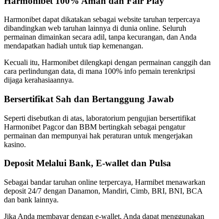
Harmonibet 100% Aman dan Fair Play
Harmonibet dapat dikatakan sebagai website taruhan terpercaya
dibandingkan web taruhan lainnya di dunia online. Seluruh
permainan dimainkan secara adil, tanpa kecurangan, dan Anda
mendapatkan hadiah untuk tiap kemenangan.
Kecuali itu, Harmonibet dilengkapi dengan permainan canggih dan
cara perlindungan data, di mana 100% info pemain terenkripsi
dijaga kerahasiaannya.
Bersertifikat Sah dan Bertanggung Jawab
Seperti disebutkan di atas, laboratorium pengujian bersertifikat
Harmonibet Pagcor dan BBM bertingkah sebagai pengatur
permainan dan mempunyai hak peraturan untuk mengerjakan
kasino.
Deposit Melalui Bank, E-wallet dan Pulsa
Sebagai bandar taruhan online terpercaya, Harmibet menawarkan
deposit 24/7 dengan Danamon, Mandiri, Cimb, BRI, BNI, BCA
dan bank lainnya.
Jika Anda membayar dengan e-wallet, Anda dapat menggunakan