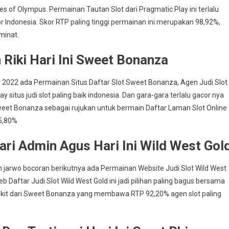
 of Olympus. Permainan Tautan Slot dari Pragmatic Play ini terlalu
r Indonesia. Skor RTP paling tinggi permainan ini merupakan 98,92%,
minat.
Riki Hari Ini Sweet Bonanza
r 2022 ada Permainan Situs Daftar Slot Sweet Bonanza, Agen Judi Slot
ay situs judi slot paling baik indonesia. Dan gara-gara terlalu gacor nya
weet Bonanza sebagai rujukan untuk bermain Daftar Laman Slot Online
95,80%
ari Admin Agus Hari Ini Wild West Gol
n jarwo bocoran berikutnya ada Permainan Website Judi Slot Wild West
 Daftar Judi Slot Wild West Gold ini jadi pilihan paling bagus bersama
dikit dari Sweet Bonanza yang membawa RTP 92,20% agen slot paling