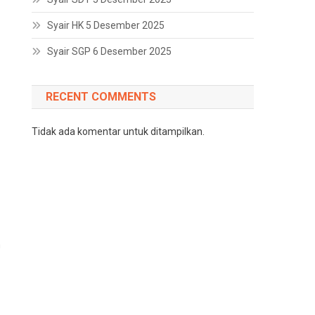
Syair HK 5 Desember 2025
Syair SGP 6 Desember 2025
RECENT COMMENTS
Tidak ada komentar untuk ditampilkan.
m