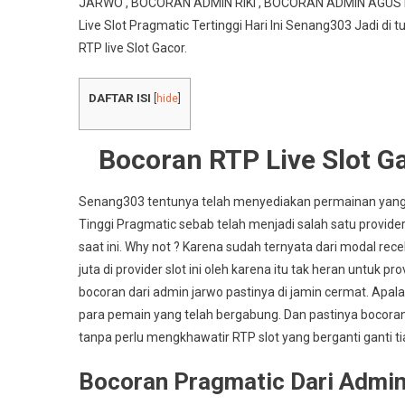
JARWO , BOCORAN ADMIN RIKI , BOCORAN ADMIN AGUS nah s
Live Slot Pragmatic Tertinggi Hari Ini Senang303 Jadi di
RTP live Slot Gacor.
DAFTAR ISI
[
hide
]
Bocoran RTP Live Slot Ga
Senang303 tentunya telah menyediakan permainan yang s
Tinggi Pragmatic sebab telah menjadi salah satu provider 
saat ini. Why not ? Karena sudah ternyata dari modal rec
juta di provider slot ini oleh karena itu tak heran untuk p
bocoran dari admin jarwo pastinya di jamin cermat. Apala
para pemain yang telah bergabung. Dan pastinya bocoran
tanpa perlu mengkhawatir RTP slot yang berganti ganti tia
Bocoran Pragmatic Dari Admin