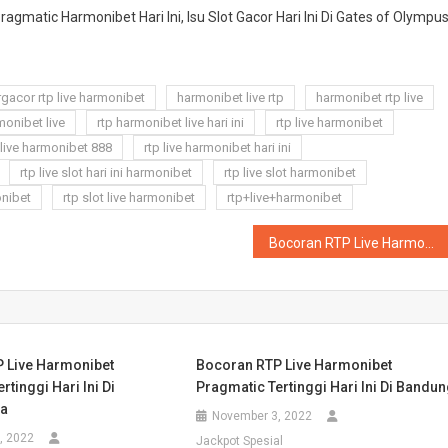
ragmatic Harmonibet Hari Ini, Isu Slot Gacor Hari Ini Di Gates of Olympu
rgacor rtp live harmonibet
harmonibet live rtp
harmonibet rtp live
monibet live
rtp harmonibet live hari ini
rtp live harmonibet
 live harmonibet 888
rtp live harmonibet hari ini
rtp live slot hari ini harmonibet
rtp live slot harmonibet
onibet
rtp slot live harmonibet
rtp+live+harmonibet
Bocoran RTP Live Harmonibet Pragmatic Tertinggi Hari Ini di Wates
 Live Harmonibet
Bocoran RTP Live Harmonibet
rtinggi Hari Ini Di
Pragmatic Tertinggi Hari Ini Di Bandu
ra
November 3, 2022
, 2022
Jackpot Spesial