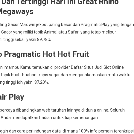
Dan Tertinggi Hari Ini Great Rhino
Megaways
ling Gacor Max win jekpot paling besar dari Pragmatic Play yang tengah
Gacor yang miliki topik Animal atau Safari yang tetap melipur,
i tinggi sekali yakni 89,78%.
 Pragmatic Hot Hot Fruit
 ini mampu Kamu temukan di provider Daftar Situs Judi Slot Online
 bertopik buah-buahan tropis segar dan menganakemaskan mata waktu
ung tinggi loh yakni 87,20%.
ir Play
ercaya dibandingkan web taruhan lainnya di dunia online. Seluruh
an Anda mendapatkan hadiah untuk tiap kemenangan.
ggih dan cara perlindungan data, di mana 100% info pemain terenkripsi