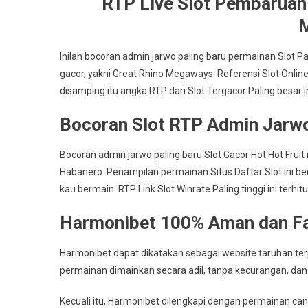
RTP Live Slot Pembaruan 
Inilah bocoran admin jarwo paling baru permainan Slot Pa
gacor, yakni Great Rhino Megaways. Referensi Slot Online 
disamping itu angka RTP dari Slot Tergacor Paling besar in
Bocoran Slot RTP Admin Jarwo
Bocoran admin jarwo paling baru Slot Gacor Hot Hot Fruit
Habanero. Penampilan permainan Situs Daftar Slot ini
kau bermain. RTP Link Slot Winrate Paling tinggi ini terhit
Harmonibet 100% Aman dan Fa
Harmonibet dapat dikatakan sebagai website taruhan terp
permainan dimainkan secara adil, tanpa kecurangan, d
Kecuali itu, Harmonibet dilengkapi dengan permainan can