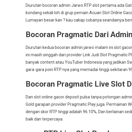
Diurutan bocoran admin Jarwo RTP slot pertama ada Gates
kondang sekali loh di grup pemain Acuan Slot Online Gaco
Lumayan besar kan ? kau cakap cobanya seandainya ber
Bocoran Pragmatic Dari Admin 
Diurutan kedua bocoran admin jarwo malam ini slot gaco
ini masih singgah dari provider Link Judi Slot Pragmatic Pl
banyak content atau YouTuber Indonesia yang jadikan S
gara-gara poin RTP nya yang memadai tinggi sekitaran 
Bocoran Pragmatic Live Slot D
Dan slot online gacor deposit pulsa tanpa potongan admi
Gold garapan provider Pragmatic Play juga. Permainan Web
dengan skor RTP tinggi adalah 96.10%, Dan berlainan se
baik dan terpercaya.