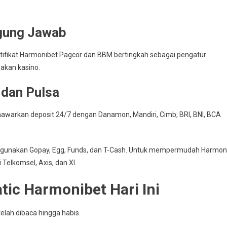
ggung Jawab
ertifikat Harmonibet Pagcor dan BBM bertingkah sebagai pengatur
akan kasino.
 dan Pulsa
nawarkan deposit 24/7 dengan Danamon, Mandiri, Cimb, BRI, BNI, BCA
gunakan Gopay, Egg, Funds, dan T-Cash. Untuk mempermudah Harmoni
Telkomsel, Axis, dan Xl.
tic Harmonibet Hari Ini
telah dibaca hingga habis.