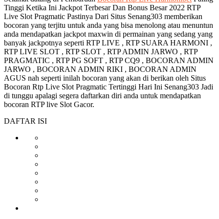
Tinggi Ketika Ini Jackpot Terbesar Dan Bonus Besar 2022 RTP
Live Slot Pragmatic Pastinya Dari Situs Senang303 memberikan
bocoran yang terjitu untuk anda yang bisa menolong atau menuntun
anda mendapatkan jackpot maxwin di permainan yang sedang yang
banyak jackpotnya seperti RTP LIVE , RTP SUARA HARMONI ,
RTP LIVE SLOT , RTP SLOT , RTP ADMIN JARWO , RTP
PRAGMATIC , RTP PG SOFT , RTP CQ9 , BOCORAN ADMIN
JARWO , BOCORAN ADMIN RIKI , BOCORAN ADMIN
AGUS nah seperti inilah bocoran yang akan di berikan oleh Situs
Bocoran Rtp Live Slot Pragmatic Tertinggi Hari Ini Senang303 Jadi
di tunggu apalagi segera daftarkan diri anda untuk mendapatkan
bocoran RTP live Slot Gacor.
DAFTAR ISI