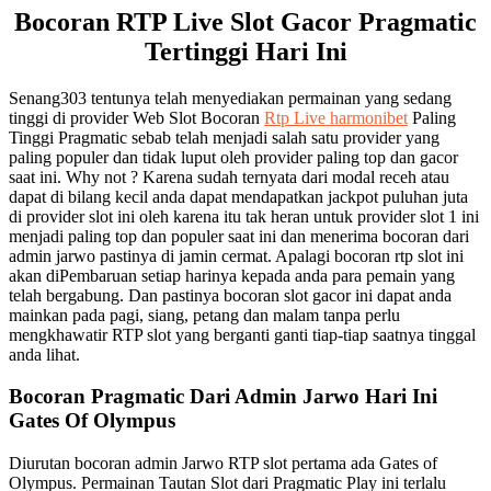
Bocoran RTP Live Slot Gacor Pragmatic
Tertinggi Hari Ini
Senang303 tentunya telah menyediakan permainan yang sedang
tinggi di provider Web Slot Bocoran
Rtp Live harmonibet
Paling
Tinggi Pragmatic sebab telah menjadi salah satu provider yang
paling populer dan tidak luput oleh provider paling top dan gacor
saat ini. Why not ? Karena sudah ternyata dari modal receh atau
dapat di bilang kecil anda dapat mendapatkan jackpot puluhan juta
di provider slot ini oleh karena itu tak heran untuk provider slot 1 ini
menjadi paling top dan populer saat ini dan menerima bocoran dari
admin jarwo pastinya di jamin cermat. Apalagi bocoran rtp slot ini
akan diPembaruan setiap harinya kepada anda para pemain yang
telah bergabung. Dan pastinya bocoran slot gacor ini dapat anda
mainkan pada pagi, siang, petang dan malam tanpa perlu
mengkhawatir RTP slot yang berganti ganti tiap-tiap saatnya tinggal
anda lihat.
Bocoran Pragmatic Dari Admin Jarwo Hari Ini
Gates Of Olympus
Diurutan bocoran admin Jarwo RTP slot pertama ada Gates of
Olympus. Permainan Tautan Slot dari Pragmatic Play ini terlalu