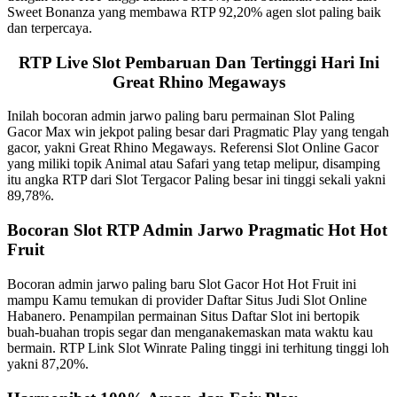
Sweet Bonanza yang membawa RTP 92,20% agen slot paling baik
dan terpercaya.
RTP Live Slot Pembaruan Dan Tertinggi Hari Ini
Great Rhino Megaways
Inilah bocoran admin jarwo paling baru permainan Slot Paling
Gacor Max win jekpot paling besar dari Pragmatic Play yang tengah
gacor, yakni Great Rhino Megaways. Referensi Slot Online Gacor
yang miliki topik Animal atau Safari yang tetap melipur, disamping
itu angka RTP dari Slot Tergacor Paling besar ini tinggi sekali yakni
89,78%.
Bocoran Slot RTP Admin Jarwo Pragmatic Hot Hot
Fruit
Bocoran admin jarwo paling baru Slot Gacor Hot Hot Fruit ini
mampu Kamu temukan di provider Daftar Situs Judi Slot Online
Habanero. Penampilan permainan Situs Daftar Slot ini bertopik
buah-buahan tropis segar dan menganakemaskan mata waktu kau
bermain. RTP Link Slot Winrate Paling tinggi ini terhitung tinggi loh
yakni 87,20%.