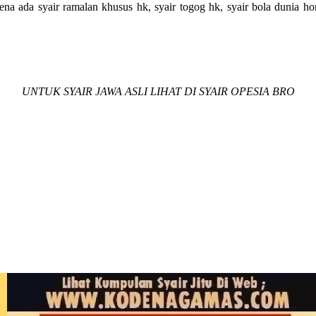
a ada syair ramalan khusus hk, syair togog hk, syair bola dunia h
UNTUK SYAIR JAWA ASLI LIHAT DI SYAIR OPESIA BRO