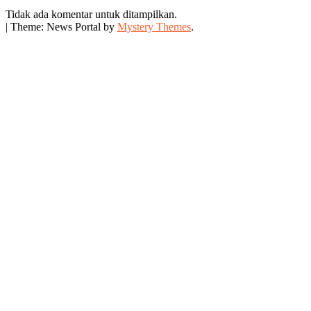
Tidak ada komentar untuk ditampilkan.
|
Theme: News Portal by
Mystery Themes
.