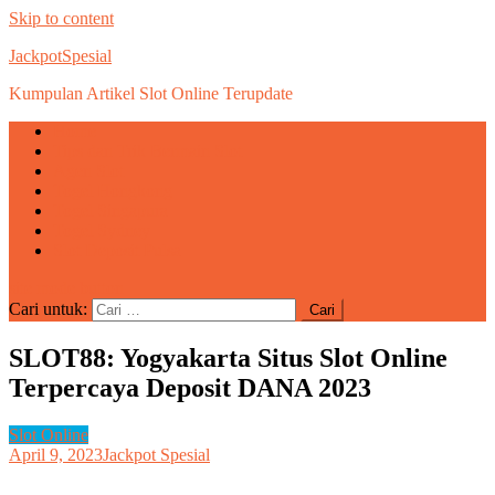
Skip to content
JackpotSpesial
Kumpulan Artikel Slot Online Terupdate
Home
Tips dan Trik Bermain Slot
Agen Slot
Togel Hongkong
Togel Singapura
Togel Sydney
Slot Deposit Pulsa
site mode button
Cari untuk:
SLOT88: Yogyakarta Situs Slot Online
Terpercaya Deposit DANA 2023
Slot Online
April 9, 2023
Jackpot Spesial