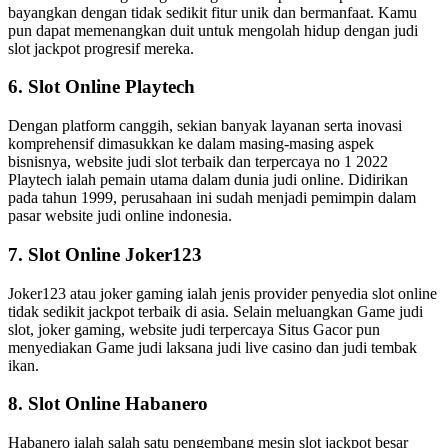
bayangkan dengan tidak sedikit fitur unik dan bermanfaat. Kamu
pun dapat memenangkan duit untuk mengolah hidup dengan judi
slot jackpot progresif mereka.
6. Slot Online Playtech
Dengan platform canggih, sekian banyak layanan serta inovasi
komprehensif dimasukkan ke dalam masing-masing aspek
bisnisnya, website judi slot terbaik dan terpercaya no 1 2022
Playtech ialah pemain utama dalam dunia judi online. Didirikan
pada tahun 1999, perusahaan ini sudah menjadi pemimpin dalam
pasar website judi online indonesia.
7. Slot Online Joker123
Joker123 atau joker gaming ialah jenis provider penyedia slot online
tidak sedikit jackpot terbaik di asia. Selain meluangkan Game judi
slot, joker gaming, website judi terpercaya Situs Gacor pun
menyediakan Game judi laksana judi live casino dan judi tembak
ikan.
8. Slot Online Habanero
Habanero ialah salah satu pengembang mesin slot jackpot besar