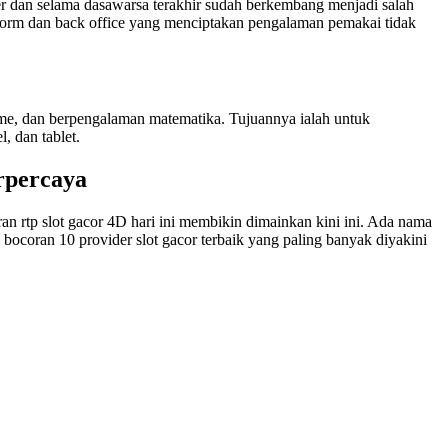
er dan selama dasawarsa terakhir sudah berkembang menjadi salah
platform dan back office yang menciptakan pengalaman pemakai tidak
 game, dan berpengalaman matematika. Tujuannya ialah untuk
, dan tablet.
rpercaya
an rtp slot gacor 4D hari ini membikin dimainkan kini ini. Ada nama
a bocoran 10 provider slot gacor terbaik yang paling banyak diyakini