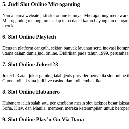
5. Judi Slot Online Microgaming
Nama nama website judi slot online teranyar Microgaming menawarkan 
Microgaming merangkum setiap tema dapat kamu bayangkan dengan tid
mereka.
6. Slot Online Playtech
Dengan platform canggih, sekian banyak layanan serta inovasi kompre
utama dalam dunia judi online. Didirikan pada tahun 1999, perusahaa
7. Slot Online Joker123
Joker123 atau joker gaming ialah jenis provider penyedia slot online 
Game judi laksana judi live casino dan judi tembak ikan.
8. Slot Online Habanero
Habanero ialah salah satu pengembang mesin slot jackpot besar laks
Sofia, Kiev, dan Manila, memberi mereka keterampilan untuk beropera
9. Slot Online Play’n Go Via Dana