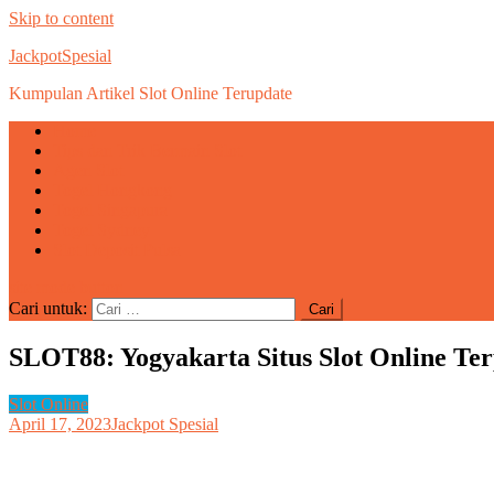
Skip to content
JackpotSpesial
Kumpulan Artikel Slot Online Terupdate
Home
Tips dan Trik Bermain Slot
Agen Slot
Togel Hongkong
Togel Singapura
Togel Sydney
Slot Deposit Pulsa
site mode button
Cari untuk:
SLOT88: Yogyakarta Situs Slot Online Te
Slot Online
April 17, 2023
Jackpot Spesial