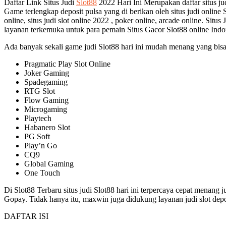
Daftar Link Situs Judi
Slot88
2022 Hari Ini Merupakan daftar situs jud
Game terlengkap deposit pulsa yang di berikan oleh situs judi online 
online, situs judi slot online 2022 , poker online, arcade online. Si
layanan terkemuka untuk para pemain Situs Gacor Slot88 online Indo
Ada banyak sekali game judi Slot88 hari ini mudah menang yang bisa k
Pragmatic Play Slot Online
Joker Gaming
Spadegaming
RTG Slot
Flow Gaming
Microgaming
Playtech
Habanero Slot
PG Soft
Play’n Go
CQ9
Global Gaming
One Touch
Di Slot88 Terbaru situs judi Slot88 hari ini terpercaya cepat menang
Gopay. Tidak hanya itu, maxwin juga didukung layanan judi slot depos
DAFTAR ISI