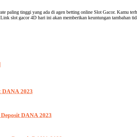
ate paling tinggi yang ada di agen betting online Slot Gacor. Kamu ter
tas. Link slot gacor 4D hari ini akan memberikan keuntungan tambahan
3
it DANA 2023
a Deposit DANA 2023