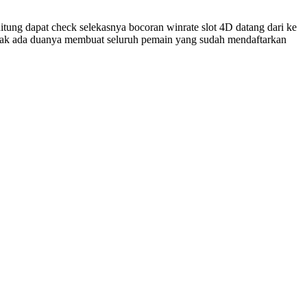
hitung dapat check selekasnya bocoran winrate slot 4D datang dari ke
 tidak ada duanya membuat seluruh pemain yang sudah mendaftarkan