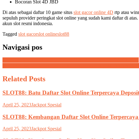
Bocoran Slot 4D JBD
Di atas sebagai daftar 10 game situs
slot gacor online 4D
rtp atau winr
sepuluh provider peringkat slot online yang sudah kami daftar di a
akun slot resmi indonesia.
Tagged
slot gacor
slot online
slot88
Navigasi pos
SLOT88: Madiun Situs Slot Online Terpercaya Deposit DANA 2023
SLOT88: Bantul Daftar Slot Online Terpercaya Deposit DANA 202
Related Posts
SLOT88: Batu Daftar Slot Online Terpercaya Depos
April 25, 2023
Jackpot Spesial
SLOT88: Kembangan Daftar Slot Online Terpercay
April 25, 2023
Jackpot Spesial