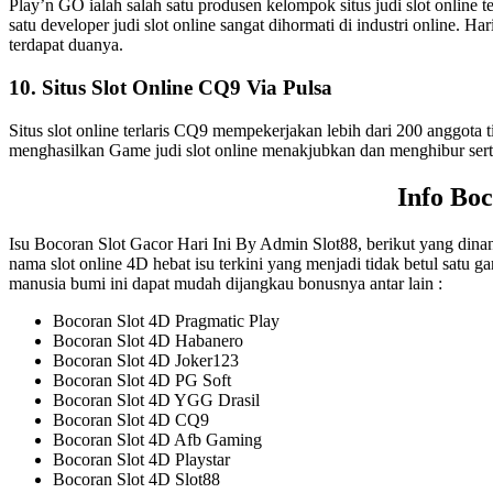
Play’n GO ialah salah satu produsen kelompok situs judi slot onlin
satu developer judi slot online sangat dihormati di industri online. 
terdapat duanya.
10. Situs Slot Online CQ9 Via Pulsa
Situs slot online terlaris CQ9 mempekerjakan lebih dari 200 anggota
menghasilkan Game judi slot online menakjubkan dan menghibur serta b
Info Bo
Isu Bocoran Slot Gacor Hari Ini By Admin Slot88, berikut yang dinan
nama slot online 4D hebat isu terkini yang menjadi tidak betul satu g
manusia bumi ini dapat mudah dijangkau bonusnya antar lain :
Bocoran Slot 4D Pragmatic Play
Bocoran Slot 4D Habanero
Bocoran Slot 4D Joker123
Bocoran Slot 4D PG Soft
Bocoran Slot 4D YGG Drasil
Bocoran Slot 4D CQ9
Bocoran Slot 4D Afb Gaming
Bocoran Slot 4D Playstar
Bocoran Slot 4D Slot88