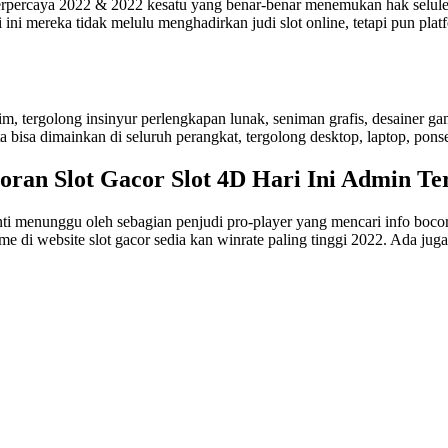
e terpercaya 2022 & 2022 kesatu yang benar-benar menemukan hak selul
Hari ini mereka tidak melulu menghadirkan judi slot online, tetapi pun 
 tim, tergolong insinyur perlengkapan lunak, seniman grafis, desainer
isa dimainkan di seluruh perangkat, tergolong desktop, laptop, ponsel
coran Slot Gacor Slot 4D Hari Ini Admin Te
ti menunggu oleh sebagian penjudi pro-player yang mencari info bocor
ame di website slot gacor sedia kan winrate paling tinggi 2022. Ada jug