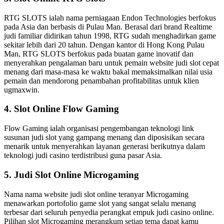
RTG SLOTS ialah nama perniagaan Endon Technologies berfokus
pada Asia dan berbasis di Pulau Man. Berasal dari brand Realtime
judi familiar didirikan tahun 1998, RTG sudah menghadirkan game
sekitar lebih dari 20 tahun. Dengan kantor di Hong Kong Pulau
Man, RTG SLOTS berfokus pada buatan game inovatif dan
menyerahkan pengalaman baru untuk pemain website judi slot cepat
menang dari masa-masa ke waktu bakal memaksimalkan nilai usia
pemain dan mendorong penambahan profitabilitas untuk klien
ugmaxwin.
4. Slot Online Flow Gaming
Flow Gaming ialah organisasi pengembangan teknologi link
susunan judi slot yang gampang menang dan diposisikan secara
menarik untuk menyerahkan layanan generasi berikutnya dalam
teknologi judi casino terdistribusi guna pasar Asia.
5. Judi Slot Online Microgaming
Nama nama website judi slot online teranyar Microgaming
menawarkan portofolio game slot yang sangat selalu menang
terbesar dari seluruh penyedia perangkat empuk judi casino online.
Pilihan slot Microgaming merangkum setiap tema dapat kamu