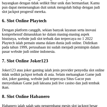
bayangkan dengan tidak sedikit fitur unik dan bermanfaat. Kamu
pun dapat memenangkan duit untuk mengolah hidup dengan judi
slot jackpot progresif mereka.
6. Slot Online Playtech
Dengan platform canggih, sekian banyak layanan serta inovasi
komprehensif dimasukkan ke dalam masing-masing aspek
bisnisnya, website judi slot terbaik dan terpercaya no 1 2022
Playtech ialah pemain utama dalam dunia judi online. Didirikan
pada tahun 1999, perusahaan ini sudah menjadi pemimpin dalam
pasar website judi online indonesia.
7. Slot Online Joker123
Joker123 atau joker gaming ialah jenis provider penyedia slot online
tidak sedikit jackpot terbaik di asia. Selain meluangkan Game judi
slot, joker gaming, website judi terpercaya Situs Gacor pun
menyediakan Game judi laksana judi live casino dan judi tembak
ikan.
8. Slot Online Habanero
Habanero ialah salah satu pengembang mesin slot jackpot besar