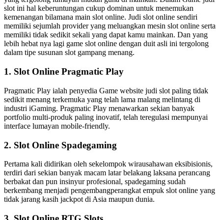
slot ini hal keberuntungan cukup dominan untuk menemukan
kemenangan bilamana main slot online. Judi slot online sendiri
memiliki sejumlah provider yang meluangkan mesin slot online serta
memiliki tidak sedikit sekali yang dapat kamu mainkan. Dan yang
lebih hebat nya lagi game slot online dengan duit asli ini tergolong
dalam tipe susunan slot gampang menang.
1. Slot Online Pragmatic Play
Pragmatic Play ialah penyedia Game website judi slot paling tidak
sedikit menang terkemuka yang telah lama malang melintang di
industri iGaming. Pragmatic Play menawarkan sekian banyak
portfolio multi-produk paling inovatif, telah teregulasi mempunyai
interface lumayan mobile-friendly.
2. Slot Online Spadegaming
Pertama kali didirikan oleh sekelompok wirausahawan eksibisionis,
terdiri dari sekian banyak macam latar belakang laksana perancang
berbakat dan pun insinyur profesional, spadegaming sudah
berkembang menjadi pengembangperangkat empuk slot online yang
tidak jarang kasih jackpot di Asia maupun dunia.
3. Slot Online RTG Slots