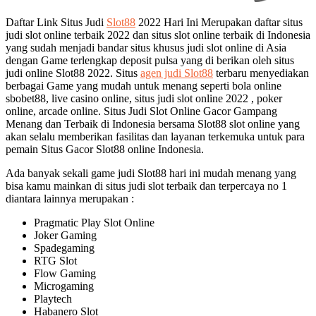
Daftar Link Situs Judi
Slot88
2022 Hari Ini Merupakan daftar situs
judi slot online terbaik 2022 dan situs slot online terbaik di Indonesia
yang sudah menjadi bandar situs khusus judi slot online di Asia
dengan Game terlengkap deposit pulsa yang di berikan oleh situs
judi online Slot88 2022. Situs
agen judi Slot88
terbaru menyediakan
berbagai Game yang mudah untuk menang seperti bola online
sbobet88, live casino online, situs judi slot online 2022 , poker
online, arcade online. Situs Judi Slot Online Gacor Gampang
Menang dan Terbaik di Indonesia bersama Slot88 slot online yang
akan selalu memberikan fasilitas dan layanan terkemuka untuk para
pemain Situs Gacor Slot88 online Indonesia.
Ada banyak sekali game judi Slot88 hari ini mudah menang yang
bisa kamu mainkan di situs judi slot terbaik dan terpercaya no 1
diantara lainnya merupakan :
Pragmatic Play Slot Online
Joker Gaming
Spadegaming
RTG Slot
Flow Gaming
Microgaming
Playtech
Habanero Slot