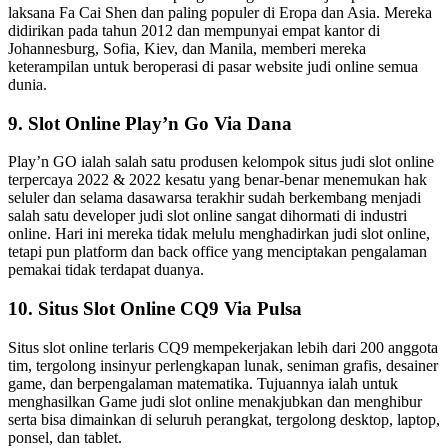
laksana Fa Cai Shen dan paling populer di Eropa dan Asia. Mereka
didirikan pada tahun 2012 dan mempunyai empat kantor di
Johannesburg, Sofia, Kiev, dan Manila, memberi mereka
keterampilan untuk beroperasi di pasar website judi online semua
dunia.
9. Slot Online Play’n Go Via Dana
Play’n GO ialah salah satu produsen kelompok situs judi slot online
terpercaya 2022 & 2022 kesatu yang benar-benar menemukan hak
seluler dan selama dasawarsa terakhir sudah berkembang menjadi
salah satu developer judi slot online sangat dihormati di industri
online. Hari ini mereka tidak melulu menghadirkan judi slot online,
tetapi pun platform dan back office yang menciptakan pengalaman
pemakai tidak terdapat duanya.
10. Situs Slot Online CQ9 Via Pulsa
Situs slot online terlaris CQ9 mempekerjakan lebih dari 200 anggota
tim, tergolong insinyur perlengkapan lunak, seniman grafis, desainer
game, dan berpengalaman matematika. Tujuannya ialah untuk
menghasilkan Game judi slot online menakjubkan dan menghibur
serta bisa dimainkan di seluruh perangkat, tergolong desktop, laptop,
ponsel, dan tablet.