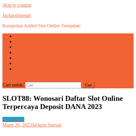
Skip to content
JackpotSpesial
Kumpulan Artikel Slot Online Terupdate
Home
Tips dan Trik Bermain Slot
Agen Slot
Togel Hongkong
Togel Singapura
Togel Sydney
Slot Deposit Pulsa
site mode button
Cari untuk:
SLOT88: Wonosari Daftar Slot Online
Terpercaya Deposit DANA 2023
Slot Online
Maret 26, 2023
Jackpot Spesial