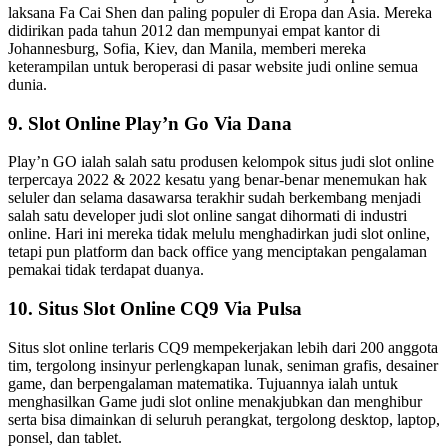
laksana Fa Cai Shen dan paling populer di Eropa dan Asia. Mereka
didirikan pada tahun 2012 dan mempunyai empat kantor di
Johannesburg, Sofia, Kiev, dan Manila, memberi mereka
keterampilan untuk beroperasi di pasar website judi online semua
dunia.
9. Slot Online Play’n Go Via Dana
Play’n GO ialah salah satu produsen kelompok situs judi slot online
terpercaya 2022 & 2022 kesatu yang benar-benar menemukan hak
seluler dan selama dasawarsa terakhir sudah berkembang menjadi
salah satu developer judi slot online sangat dihormati di industri
online. Hari ini mereka tidak melulu menghadirkan judi slot online,
tetapi pun platform dan back office yang menciptakan pengalaman
pemakai tidak terdapat duanya.
10. Situs Slot Online CQ9 Via Pulsa
Situs slot online terlaris CQ9 mempekerjakan lebih dari 200 anggota
tim, tergolong insinyur perlengkapan lunak, seniman grafis, desainer
game, dan berpengalaman matematika. Tujuannya ialah untuk
menghasilkan Game judi slot online menakjubkan dan menghibur
serta bisa dimainkan di seluruh perangkat, tergolong desktop, laptop,
ponsel, dan tablet.