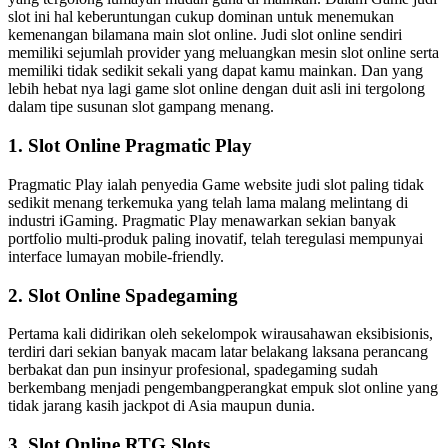
slot ini hal keberuntungan cukup dominan untuk menemukan
kemenangan bilamana main slot online. Judi slot online sendiri
memiliki sejumlah provider yang meluangkan mesin slot online serta
memiliki tidak sedikit sekali yang dapat kamu mainkan. Dan yang
lebih hebat nya lagi game slot online dengan duit asli ini tergolong
dalam tipe susunan slot gampang menang.
1. Slot Online Pragmatic Play
Pragmatic Play ialah penyedia Game website judi slot paling tidak
sedikit menang terkemuka yang telah lama malang melintang di
industri iGaming. Pragmatic Play menawarkan sekian banyak
portfolio multi-produk paling inovatif, telah teregulasi mempunyai
interface lumayan mobile-friendly.
2. Slot Online Spadegaming
Pertama kali didirikan oleh sekelompok wirausahawan eksibisionis,
terdiri dari sekian banyak macam latar belakang laksana perancang
berbakat dan pun insinyur profesional, spadegaming sudah
berkembang menjadi pengembangperangkat empuk slot online yang
tidak jarang kasih jackpot di Asia maupun dunia.
3. Slot Online RTG Slots