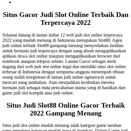
Situs Gacor Judi Slot Online Terbaik Dan
Terpercaya 2022
Selamat datang di tautan daftar 12 web judi slot online terpercaya
2022 yang mudah menang di Indonesia merupakan Slot88. Agen
judi online terbaik Slot88 gampang menang menyediakan fasilitas
untuk bermain judi terpercaya dengan uang absah mengaplikasikan
aplikasi dewa slot online maupun mengaplikasikan browser dari
notebook ataupun telepon seluler. Laman Gacor sebagai merk
dagang dari web judi slot online legal dan memiliki situs slot online
terbesar di Indonesia dengan sempurna anggota menempuh ribuan
orang sudah teregistrasi di laman judi online ugmaxwin untuk
mencari uang tambahan. Atau menjadikan kesibukan mereka
bermain judi sebagai mata pencaharian utama yang di hasilkan dari
game judi slot komplit atau judi online.
Situs Judi Slot88 Online Gacor Terbaik
2022 Gampang Menang
Situs judi slot online mudah menang ialah kategori game taruhan
yang tergolong lumayan mudah guna di mainkan. Dalam Game judi