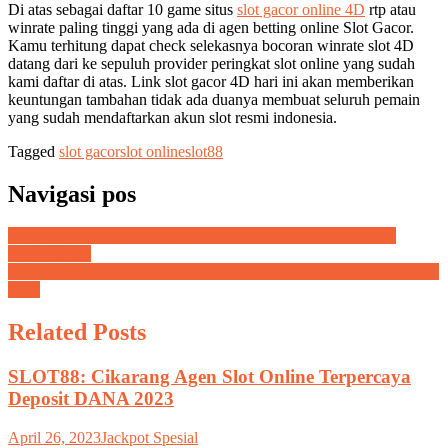
Di atas sebagai daftar 10 game situs
slot gacor online 4D
rtp atau
winrate paling tinggi yang ada di agen betting online Slot Gacor.
Kamu terhitung dapat check selekasnya bocoran winrate slot 4D
datang dari ke sepuluh provider peringkat slot online yang sudah
kami daftar di atas. Link slot gacor 4D hari ini akan memberikan
keuntungan tambahan tidak ada duanya membuat seluruh pemain
yang sudah mendaftarkan akun slot resmi indonesia.
Tagged
slot gacor
slot online
slot88
Navigasi pos
SLOT88: Karanganyar Agen Slot Online Terpercaya Deposit
DANA 2023
SLOT88: Purbalingga Situs Slot Online Terpercaya Deposit DANA
2023
Related Posts
SLOT88: Cikarang Agen Slot Online Terpercaya
Deposit DANA 2023
April 26, 2023
Jackpot Spesial