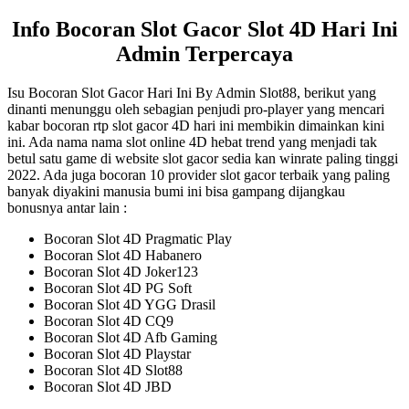
Info Bocoran Slot Gacor Slot 4D Hari Ini
Admin Terpercaya
Isu Bocoran Slot Gacor Hari Ini By Admin Slot88, berikut yang
dinanti menunggu oleh sebagian penjudi pro-player yang mencari
kabar bocoran rtp slot gacor 4D hari ini membikin dimainkan kini
ini. Ada nama nama slot online 4D hebat trend yang menjadi tak
betul satu game di website slot gacor sedia kan winrate paling tinggi
2022. Ada juga bocoran 10 provider slot gacor terbaik yang paling
banyak diyakini manusia bumi ini bisa gampang dijangkau
bonusnya antar lain :
Bocoran Slot 4D Pragmatic Play
Bocoran Slot 4D Habanero
Bocoran Slot 4D Joker123
Bocoran Slot 4D PG Soft
Bocoran Slot 4D YGG Drasil
Bocoran Slot 4D CQ9
Bocoran Slot 4D Afb Gaming
Bocoran Slot 4D Playstar
Bocoran Slot 4D Slot88
Bocoran Slot 4D JBD