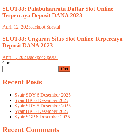
SLOT88: Palabuhanratu Daftar Slot Online
Terpercaya Deposit DANA 2023
April 12, 2023
Jackpot Spesial
SLOT88: Ungaran Situs Slot Online Terpercaya
Deposit DANA 2023
April 1, 2023
Jackpot Spesial
Cari
Cari
Recent Posts
Syair SDY 6 Desember 2025
Syair HK 6 Desember 2025
Syair SDY 5 Desember 2025
Syair HK 5 Desember 2025
Syair SGP 6 Desember 2025
Recent Comments