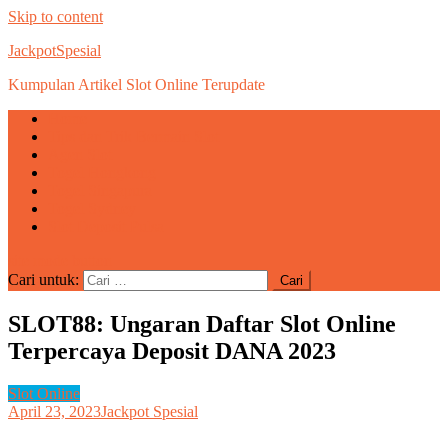
Skip to content
JackpotSpesial
Kumpulan Artikel Slot Online Terupdate
Home
Tips dan Trik Bermain Slot
Agen Slot
Togel Hongkong
Togel Singapura
Togel Sydney
Slot Deposit Pulsa
site mode button
Cari untuk:
SLOT88: Ungaran Daftar Slot Online
Terpercaya Deposit DANA 2023
Slot Online
April 23, 2023
Jackpot Spesial