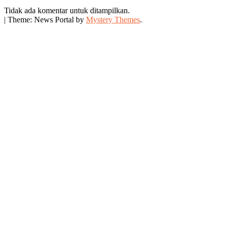
Tidak ada komentar untuk ditampilkan.
|
Theme: News Portal by
Mystery Themes
.