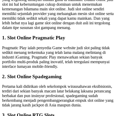
slot ini hal keberuntungan cukup dominan untuk menemukan
kemenangan bilamana main slot online. Judi slot online sendiri
memiliki sejumlah provider yang meluangkan mesin slot online serta
memiliki tidak sedikit sekali yang dapat kamu mainkan. Dan yang
lebih hebat nya lagi game slot online dengan duit asli ini tergolong
dalam tipe susunan slot gampang menang.
1. Slot Online Pragmatic Play
Pragmatic Play ialah penyedia Game website judi slot paling tidak
sedikit menang terkemuka yang telah lama malang melintang di
industri iGaming. Pragmatic Play menawarkan sekian banyak
portfolio multi-produk paling inovatif, telah teregulasi mempunyai
interface lumayan mobile-friendly.
2. Slot Online Spadegaming
Pertama kali didirikan oleh sekelompok wirausahawan eksibisionis,
terdiri dari sekian banyak macam latar belakang laksana perancang
berbakat dan pun insinyur profesional, spadegaming sudah
berkembang menjadi pengembangperangkat empuk slot online yang
tidak jarang kasih jackpot di Asia maupun dunia.
3. Slot Online RTG Slots