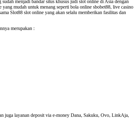
ng sudah menjadi bandar situs khusus judi slot online di Asia dengan
yang mudah untuk menang seperti bola online sbobet88, live casino
sama Slot88 slot online yang akan selalu memberikan fasilitas dan
ainnya merupakan :
el dan juga layanan deposit via e-money Dana, Sakuku, Ovo, LinkAja,