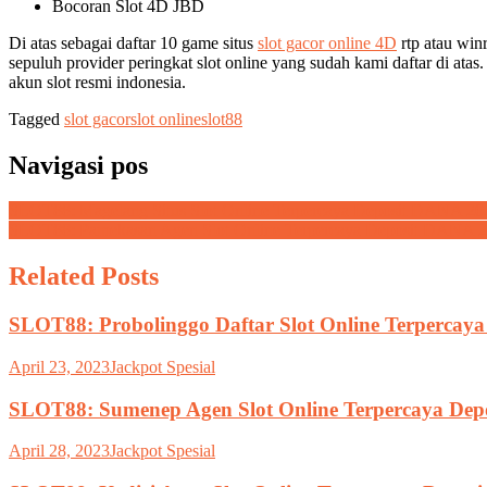
Bocoran Slot 4D JBD
Di atas sebagai daftar 10 game situs
slot gacor online 4D
rtp atau winr
sepuluh provider peringkat slot online yang sudah kami daftar di a
akun slot resmi indonesia.
Tagged
slot gacor
slot online
slot88
Navigasi pos
SLOT88: Magelang Situs Slot Online Terpercaya Deposit DANA 20
SLOT88: Pamekasan Agen Slot Online Terpercaya Deposit DANA 
Related Posts
SLOT88: Probolinggo Daftar Slot Online Terpercay
April 23, 2023
Jackpot Spesial
SLOT88: Sumenep Agen Slot Online Terpercaya Dep
April 28, 2023
Jackpot Spesial