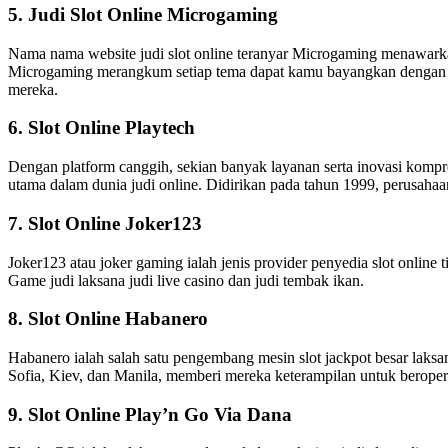
5. Judi Slot Online Microgaming
Nama nama website judi slot online teranyar Microgaming menawarkan 
Microgaming merangkum setiap tema dapat kamu bayangkan dengan tid
mereka.
6. Slot Online Playtech
Dengan platform canggih, sekian banyak layanan serta inovasi kompre
utama dalam dunia judi online. Didirikan pada tahun 1999, perusahaa
7. Slot Online Joker123
Joker123 atau joker gaming ialah jenis provider penyedia slot online 
Game judi laksana judi live casino dan judi tembak ikan.
8. Slot Online Habanero
Habanero ialah salah satu pengembang mesin slot jackpot besar laks
Sofia, Kiev, dan Manila, memberi mereka keterampilan untuk beropera
9. Slot Online Play’n Go Via Dana