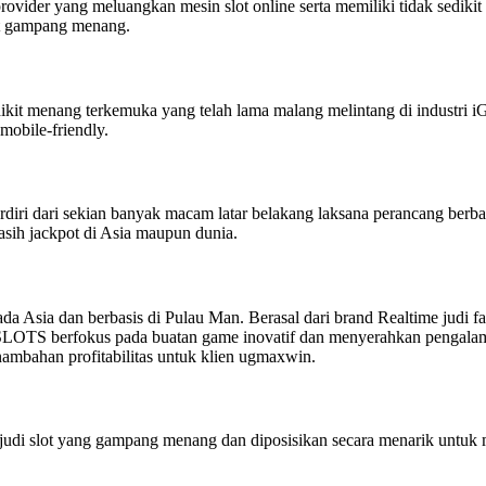
 provider yang meluangkan mesin slot online serta memiliki tidak sedik
lot gampang menang.
edikit menang terkemuka yang telah lama malang melintang di industri 
mobile-friendly.
erdiri dari sekian banyak macam latar belakang laksana perancang ber
sih jackpot di Asia maupun dunia.
Asia dan berbasis di Pulau Man. Berasal dari brand Realtime judi fa
LOTS berfokus pada buatan game inovatif dan menyerahkan pengalama
mbahan profitabilitas untuk klien ugmaxwin.
udi slot yang gampang menang dan diposisikan secara menarik untuk m