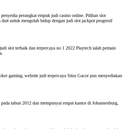
penyedia perangkat empuk judi casino online. Pilihan slot
it untuk mengolah hidup dengan judi slot jackpot progresif
di slot terbaik dan terpercaya no 1 2022 Playtech ialah pemain
a.
, joker gaming, website judi terpercaya Situs Gacor pun menyediakan
kan pada tahun 2012 dan mempunyai empat kantor di Johannesburg,