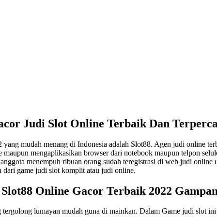
acor Judi Slot Online Terbaik Dan Terperc
2022 yang mudah menang di Indonesia adalah Slot88. Agen judi online t
e maupun mengaplikasikan browser dari notebook maupun telpon seluler.
al anggota menempuh ribuan orang sudah teregistrasi di web judi onli
ari game judi slot komplit atau judi online.
i Slot88 Online Gacor Terbaik 2022 Gamp
yang tergolong lumayan mudah guna di mainkan. Dalam Game judi slot