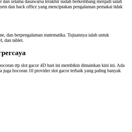
er dan selama dasawarsa terakhir sudah berkembang menjadi salah
platform dan back office yang menciptakan pengalaman pemakai tidak
 game, dan berpengalaman matematika. Tujuannya ialah untuk
, dan tablet.
rpercaya
ocoran rtp slot gacor 4D hari ini membikin dimainkan kini ini. Ada
da juga bocoran 10 provider slot gacor terbaik yang paling banyak