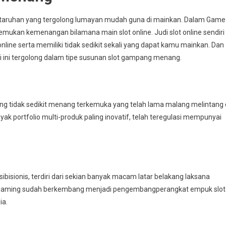
me taruhan yang tergolong lumayan mudah guna di mainkan. Dalam Game
emukan kemenangan bilamana main slot online. Judi slot online sendiri
line serta memiliki tidak sedikit sekali yang dapat kamu mainkan. Dan
sli ini tergolong dalam tipe susunan slot gampang menang.
ling tidak sedikit menang terkemuka yang telah lama malang melintang 
ak portfolio multi-produk paling inovatif, telah teregulasi mempunyai
bisionis, terdiri dari sekian banyak macam latar belakang laksana
adegaming sudah berkembang menjadi pengembangperangkat empuk slot
ia.