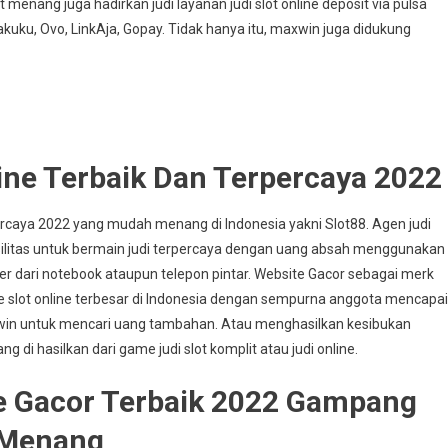
at menang juga hadirkan judi layanan judi slot online deposit via pulsa
kuku, Ovo, LinkAja, Gopay. Tidak hanya itu, maxwin juga didukung
line Terbaik Dan Terpercaya 2022
rpercaya 2022 yang mudah menang di Indonesia yakni Slot88. Agen judi
ilitas untuk bermain judi terpercaya dengan uang absah menggunakan
er dari notebook ataupun telepon pintar. Website Gacor sebagai merk
ite slot online terbesar di Indonesia dengan sempurna anggota mencapai
maxwin untuk mencari uang tambahan. Atau menghasilkan kesibukan
di hasilkan dari game judi slot komplit atau judi online.
ne Gacor Terbaik 2022 Gampang
Menang