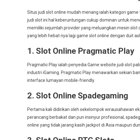
Situs judi slot online mudah menang ialah kategori ga
judi slot ini hal keberuntungan cukup dominan untuk men
memiliki sejumlah provider yang meluangkan mesin slot on
yang lebih hebat nya lagi game slot online dengan duit a
1. Slot Online Pragmatic Play
Pragmatic Play ialah penyedia Game website judi slot pa
industri iGaming. Pragmatic Play menawarkan sekian bany
interface lumayan mobile-friendly.
2. Slot Online Spadegaming
Pertama kali didirikan oleh sekelompok wirausahawan eksi
perancang berbakat dan pun insinyur profesional, sp
online yang tidak jarang kasih jackpot di Asia maupun dun