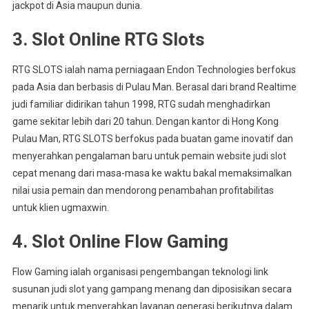
jackpot di Asia maupun dunia.
3. Slot Online RTG Slots
RTG SLOTS ialah nama perniagaan Endon Technologies berfokus
pada Asia dan berbasis di Pulau Man. Berasal dari brand Realtime
judi familiar didirikan tahun 1998, RTG sudah menghadirkan
game sekitar lebih dari 20 tahun. Dengan kantor di Hong Kong
Pulau Man, RTG SLOTS berfokus pada buatan game inovatif dan
menyerahkan pengalaman baru untuk pemain website judi slot
cepat menang dari masa-masa ke waktu bakal memaksimalkan
nilai usia pemain dan mendorong penambahan profitabilitas
untuk klien ugmaxwin.
4. Slot Online Flow Gaming
Flow Gaming ialah organisasi pengembangan teknologi link
susunan judi slot yang gampang menang dan diposisikan secara
menarik untuk menyerahkan layanan generasi berikutnya dalam