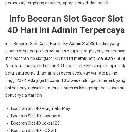
perangkat, tergolong desktop, laptop, ponsel, dan tablet.
Info Bocoran Slot Gacor Slot
4D Hari Ini Admin Terpercaya
Info Bocoran Slot Gacor Hari Ini By Admin Slot88, berikut yang
dinanti menunggu oleh sebagian penjudi pro-player yang mencari
info bocoran rtp slot gacor 4D hari ini membuat dimainkan kini ini.
Ada nama nama slot online 4D hebat isu terkini yang menjadi tak
betul satu game di laman slot gacor sedia kan winrate paling
tinggi 2022. Ada juga bocoran 10 provider slot gacor terbaik yang
paling banyak diyakini manusia bumi ini bisa gampang dijangkau
bonusnya antar lain :
Bocoran Slot 4D Pragmatic Play
Bocoran Slot 4D Habanero
Bocoran Slot 4D Joker123
Bocoran Slot 4D PG Soft