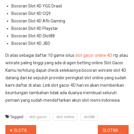
Bocoran Slot 4D YGG Drasil
Bocoran Slot 4D CQ9
Bocoran Slot 4D Afb Gaming
Bocoran Slot 4D Playstar
Bocoran Slot 4D Slot88
Bocoran Slot 4D JBD
Di atas sebagai daftar 10 game situs
slot gacor online 4D
rtp atau
winrate paling tinggi yang ada di agen betting online Slot Gacor.
Kamu terhitung dapat check selekasnya bocoran winrate slot 4D
datang dari ke sepuluh provider peringkat slot online yang sudah
kami daftar di atas. Link slot gacor 4D hari ini akan memberikan
keuntungan tambahan tidak ada duanya membuat seluruh
pemain yang sudah mendaftarkan akun slot resmi indonesia.
Tagged
slot gacor
slot online
slot88
Navigasi
SLOT88: Gunung Kidul Situs Slot Online Terpercaya Deposit DANA 2023
SLOT88: Kraksaan Agen Slot Online Terpercaya Deposit DANA 2023