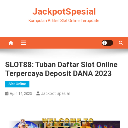
Skip
JackpotSpesial
to
content
Kumpulan Artikel Slot Online Terupdate
SLOT88: Tuban Daftar Slot Online
Terpercaya Deposit DANA 2023
Slot Online
Jackpot Spesial
April 14, 2023