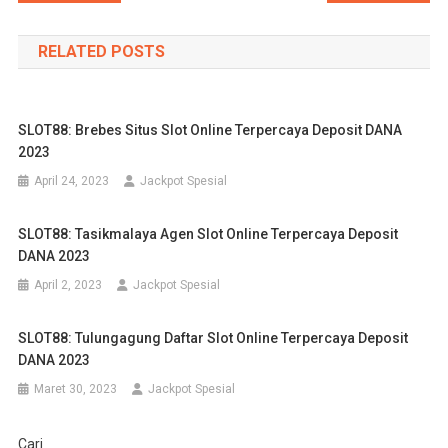
pos
RELATED POSTS
SLOT88: Brebes Situs Slot Online Terpercaya Deposit DANA
2023
April 24, 2023
Jackpot Spesial
SLOT88: Tasikmalaya Agen Slot Online Terpercaya Deposit
DANA 2023
April 2, 2023
Jackpot Spesial
SLOT88: Tulungagung Daftar Slot Online Terpercaya Deposit
DANA 2023
Maret 30, 2023
Jackpot Spesial
Cari