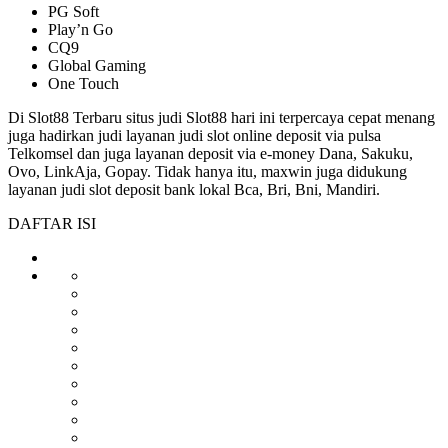
PG Soft
Play’n Go
CQ9
Global Gaming
One Touch
Di Slot88 Terbaru situs judi Slot88 hari ini terpercaya cepat menang
juga hadirkan judi layanan judi slot online deposit via pulsa
Telkomsel dan juga layanan deposit via e-money Dana, Sakuku,
Ovo, LinkAja, Gopay. Tidak hanya itu, maxwin juga didukung
layanan judi slot deposit bank lokal Bca, Bri, Bni, Mandiri.
DAFTAR ISI