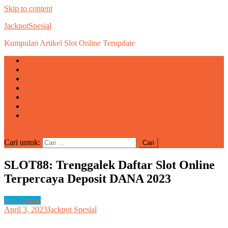
Skip to content
JackpotSpesial
Kumpulan Artikel Slot Online Terupdate
Home
Tips dan Trik Bermain Slot
Agen Slot
Togel Hongkong
Togel Singapura
Togel Sydney
Slot Deposit Pulsa
site mode button
Cari untuk:
SLOT88: Trenggalek Daftar Slot Online
Terpercaya Deposit DANA 2023
Slot Online
April 3, 2023
Jackpot Spesial