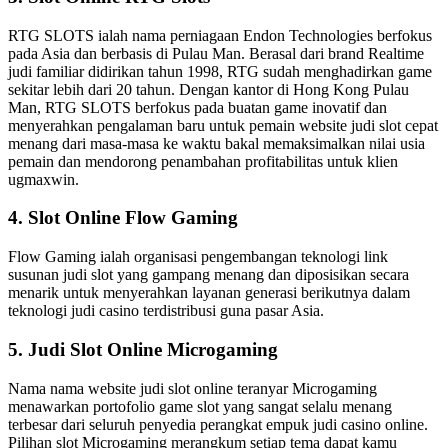
RTG SLOTS ialah nama perniagaan Endon Technologies berfokus
pada Asia dan berbasis di Pulau Man. Berasal dari brand Realtime
judi familiar didirikan tahun 1998, RTG sudah menghadirkan game
sekitar lebih dari 20 tahun. Dengan kantor di Hong Kong Pulau
Man, RTG SLOTS berfokus pada buatan game inovatif dan
menyerahkan pengalaman baru untuk pemain website judi slot cepat
menang dari masa-masa ke waktu bakal memaksimalkan nilai usia
pemain dan mendorong penambahan profitabilitas untuk klien
ugmaxwin.
4. Slot Online Flow Gaming
Flow Gaming ialah organisasi pengembangan teknologi link
susunan judi slot yang gampang menang dan diposisikan secara
menarik untuk menyerahkan layanan generasi berikutnya dalam
teknologi judi casino terdistribusi guna pasar Asia.
5. Judi Slot Online Microgaming
Nama nama website judi slot online teranyar Microgaming
menawarkan portofolio game slot yang sangat selalu menang
terbesar dari seluruh penyedia perangkat empuk judi casino online.
Pilihan slot Microgaming merangkum setiap tema dapat kamu