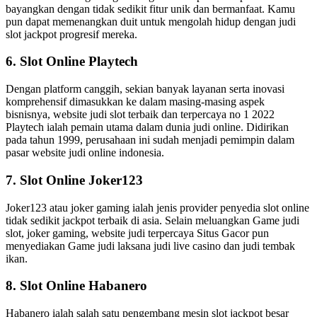
bayangkan dengan tidak sedikit fitur unik dan bermanfaat. Kamu
pun dapat memenangkan duit untuk mengolah hidup dengan judi
slot jackpot progresif mereka.
6. Slot Online Playtech
Dengan platform canggih, sekian banyak layanan serta inovasi
komprehensif dimasukkan ke dalam masing-masing aspek
bisnisnya, website judi slot terbaik dan terpercaya no 1 2022
Playtech ialah pemain utama dalam dunia judi online. Didirikan
pada tahun 1999, perusahaan ini sudah menjadi pemimpin dalam
pasar website judi online indonesia.
7. Slot Online Joker123
Joker123 atau joker gaming ialah jenis provider penyedia slot online
tidak sedikit jackpot terbaik di asia. Selain meluangkan Game judi
slot, joker gaming, website judi terpercaya Situs Gacor pun
menyediakan Game judi laksana judi live casino dan judi tembak
ikan.
8. Slot Online Habanero
Habanero ialah salah satu pengembang mesin slot jackpot besar