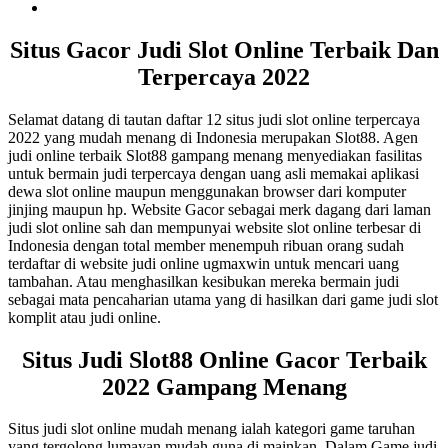
Situs Gacor Judi Slot Online Terbaik Dan
Terpercaya 2022
Selamat datang di tautan daftar 12 situs judi slot online terpercaya
2022 yang mudah menang di Indonesia merupakan Slot88. Agen
judi online terbaik Slot88 gampang menang menyediakan fasilitas
untuk bermain judi terpercaya dengan uang asli memakai aplikasi
dewa slot online maupun menggunakan browser dari komputer
jinjing maupun hp. Website Gacor sebagai merk dagang dari laman
judi slot online sah dan mempunyai website slot online terbesar di
Indonesia dengan total member menempuh ribuan orang sudah
terdaftar di website judi online ugmaxwin untuk mencari uang
tambahan. Atau menghasilkan kesibukan mereka bermain judi
sebagai mata pencaharian utama yang di hasilkan dari game judi slot
komplit atau judi online.
Situs Judi Slot88 Online Gacor Terbaik
2022 Gampang Menang
Situs judi slot online mudah menang ialah kategori game taruhan
yang tergolong lumayan mudah guna di mainkan. Dalam Game judi