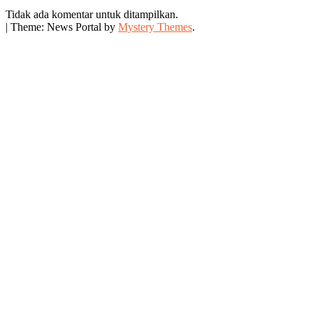
Tidak ada komentar untuk ditampilkan.
|
Theme: News Portal by
Mystery Themes
.