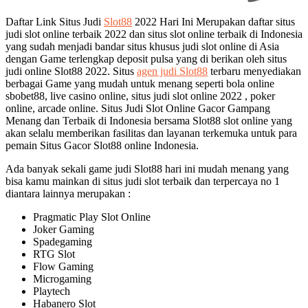
Daftar Link Situs Judi
Slot88
2022 Hari Ini Merupakan daftar situs
judi slot online terbaik 2022 dan situs slot online terbaik di Indonesia
yang sudah menjadi bandar situs khusus judi slot online di Asia
dengan Game terlengkap deposit pulsa yang di berikan oleh situs
judi online Slot88 2022. Situs
agen judi Slot88
terbaru menyediakan
berbagai Game yang mudah untuk menang seperti bola online
sbobet88, live casino online, situs judi slot online 2022 , poker
online, arcade online. Situs Judi Slot Online Gacor Gampang
Menang dan Terbaik di Indonesia bersama Slot88 slot online yang
akan selalu memberikan fasilitas dan layanan terkemuka untuk para
pemain Situs Gacor Slot88 online Indonesia.
Ada banyak sekali game judi Slot88 hari ini mudah menang yang
bisa kamu mainkan di situs judi slot terbaik dan terpercaya no 1
diantara lainnya merupakan :
Pragmatic Play Slot Online
Joker Gaming
Spadegaming
RTG Slot
Flow Gaming
Microgaming
Playtech
Habanero Slot