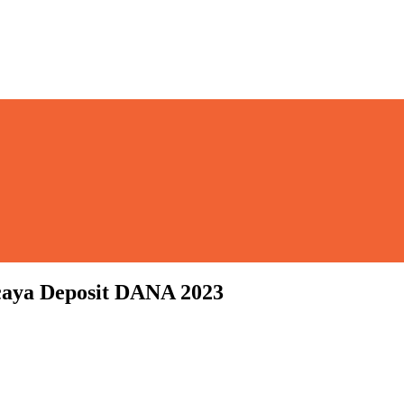
caya Deposit DANA 2023