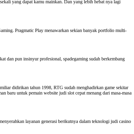
it sekali yang dapat kamu mainkan. Dan yang lebih hebat nya lagi
iGaming. Pragmatic Play menawarkan sekian banyak portfolio multi-
bakat dan pun insinyur profesional, spadegaming sudah berkembang
miliar didirikan tahun 1998, RTG sudah menghadirkan game sekitar
n baru untuk pemain website judi slot cepat menang dari masa-masa
enyerahkan layanan generasi berikutnya dalam teknologi judi casino