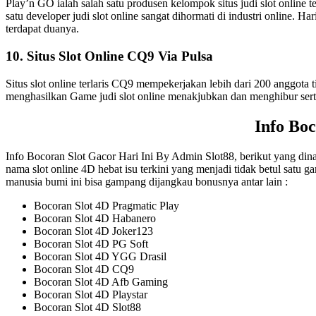
Play’n GO ialah salah satu produsen kelompok situs judi slot onlin
satu developer judi slot online sangat dihormati di industri online. 
terdapat duanya.
10. Situs Slot Online CQ9 Via Pulsa
Situs slot online terlaris CQ9 mempekerjakan lebih dari 200 anggota
menghasilkan Game judi slot online menakjubkan dan menghibur serta b
Info Bo
Info Bocoran Slot Gacor Hari Ini By Admin Slot88, berikut yang dina
nama slot online 4D hebat isu terkini yang menjadi tidak betul satu g
manusia bumi ini bisa gampang dijangkau bonusnya antar lain :
Bocoran Slot 4D Pragmatic Play
Bocoran Slot 4D Habanero
Bocoran Slot 4D Joker123
Bocoran Slot 4D PG Soft
Bocoran Slot 4D YGG Drasil
Bocoran Slot 4D CQ9
Bocoran Slot 4D Afb Gaming
Bocoran Slot 4D Playstar
Bocoran Slot 4D Slot88