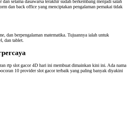
er dan selama dasawarsa terakhir sudah berkembang menjadi salah
platform dan back office yang menciptakan pengalaman pemakai tidak
 game, dan berpengalaman matematika. Tujuannya ialah untuk
, dan tablet.
rpercaya
an rtp slot gacor 4D hari ini membuat dimainkan kini ini. Ada nama
bocoran 10 provider slot gacor terbaik yang paling banyak diyakini