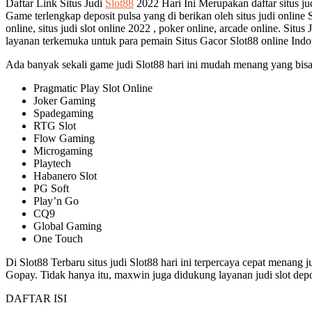
Daftar Link Situs Judi
Slot88
2022 Hari Ini Merupakan daftar situs jud
Game terlengkap deposit pulsa yang di berikan oleh situs judi online 
online, situs judi slot online 2022 , poker online, arcade online. Si
layanan terkemuka untuk para pemain Situs Gacor Slot88 online Indo
Ada banyak sekali game judi Slot88 hari ini mudah menang yang bisa k
Pragmatic Play Slot Online
Joker Gaming
Spadegaming
RTG Slot
Flow Gaming
Microgaming
Playtech
Habanero Slot
PG Soft
Play’n Go
CQ9
Global Gaming
One Touch
Di Slot88 Terbaru situs judi Slot88 hari ini terpercaya cepat menang
Gopay. Tidak hanya itu, maxwin juga didukung layanan judi slot depos
DAFTAR ISI