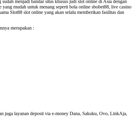
ng sudah menjadi bandar situs khusus judi slot online di Asia dengan
yang mudah untuk menang seperti bola online sbobet88, live casino
sama Slot88 slot online yang akan selalu memberikan fasilitas dan
ainnya merupakan :
el dan juga layanan deposit via e-money Dana, Sakuku, Ovo, LinkAja,