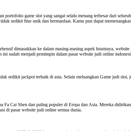
portofolio game slot yang sangat selalu menang terbesar dari seluruh 
ak sedikit fitur unik dan bermanfaat. Kamu pun dapat memenangkan du
hensif dimasukkan ke dalam masing-masing aspek bisnisnya, website ju
n ini sudah menjadi pemimpin dalam pasar website judi online indonesi
tidak sedikit jackpot terbaik di asia. Selain meluangkan Game judi slot
ana Fa Cai Shen dan paling populer di Eropa dan Asia. Mereka didiri
si di pasar website judi online semua dunia.