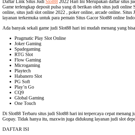
Daftar Link Situs Judi
Slot88
2022 Hari Ini Merupakan daftar situs jud
Game terlengkap deposit pulsa yang di berikan oleh situs judi online 
online, situs judi slot online 2022 , poker online, arcade online. Si
layanan terkemuka untuk para pemain Situs Gacor Slot88 online Indo
Ada banyak sekali game judi Slot88 hari ini mudah menang yang bisa k
Pragmatic Play Slot Online
Joker Gaming
Spadegaming
RTG Slot
Flow Gaming
Microgaming
Playtech
Habanero Slot
PG Soft
Play’n Go
CQ9
Global Gaming
One Touch
Di Slot88 Terbaru situs judi Slot88 hari ini terpercaya cepat menang
Gopay. Tidak hanya itu, maxwin juga didukung layanan judi slot depos
DAFTAR ISI