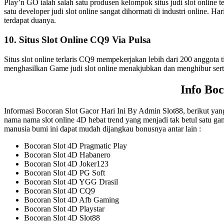
Play’n GO ialah salah satu produsen kelompok situs judi slot onlin
satu developer judi slot online sangat dihormati di industri online. 
terdapat duanya.
10. Situs Slot Online CQ9 Via Pulsa
Situs slot online terlaris CQ9 mempekerjakan lebih dari 200 anggota
menghasilkan Game judi slot online menakjubkan dan menghibur serta b
Info Bo
Informasi Bocoran Slot Gacor Hari Ini By Admin Slot88, berikut yang
nama nama slot online 4D hebat trend yang menjadi tak betul satu gam
manusia bumi ini dapat mudah dijangkau bonusnya antar lain :
Bocoran Slot 4D Pragmatic Play
Bocoran Slot 4D Habanero
Bocoran Slot 4D Joker123
Bocoran Slot 4D PG Soft
Bocoran Slot 4D YGG Drasil
Bocoran Slot 4D CQ9
Bocoran Slot 4D Afb Gaming
Bocoran Slot 4D Playstar
Bocoran Slot 4D Slot88