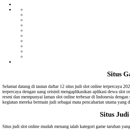
Situs G
Selamat datang di tautan daftar 12 situs judi slot online terpercaya
terpercaya dengan uang orisinil mengaplikasikan aplikasi dewa slot
resmi dan mempunyai laman slot online terbesar di Indonesia denga
kegiatan mereka bermain judi sebagai mata pencaharian utama yang di 
Situs Jud
Situs judi slot online mudah menang ialah kategori game taruhan 