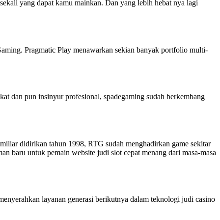
it sekali yang dapat kamu mainkan. Dan yang lebih hebat nya lagi
iGaming. Pragmatic Play menawarkan sekian banyak portfolio multi-
bakat dan pun insinyur profesional, spadegaming sudah berkembang
miliar didirikan tahun 1998, RTG sudah menghadirkan game sekitar
n baru untuk pemain website judi slot cepat menang dari masa-masa
enyerahkan layanan generasi berikutnya dalam teknologi judi casino