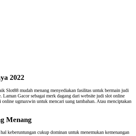
aya 2022
rbaik Slot88 mudah menang menyediakan fasilitas untuk bermain judi
. Laman Gacor sebagai merk dagang dari website judi slot online
udi online ugmaxwin untuk mencari uang tambahan. Atau menciptakan
ang Menang
 ini hal keberuntungan cukup dominan untuk menemukan kemenangan