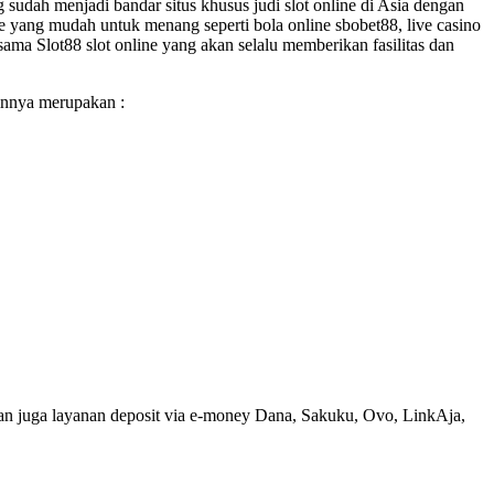
ng sudah menjadi bandar situs khusus judi slot online di Asia dengan
yang mudah untuk menang seperti bola online sbobet88, live casino
sama Slot88 slot online yang akan selalu memberikan fasilitas dan
ainnya merupakan :
el dan juga layanan deposit via e-money Dana, Sakuku, Ovo, LinkAja,