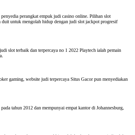
penyedia perangkat empuk judi casino online. Pilihan slot
it untuk mengolah hidup dengan judi slot jackpot progresif
di slot terbaik dan terpercaya no 1 2022 Playtech ialah pemain
a.
, joker gaming, website judi terpercaya Situs Gacor pun menyediakan
kan pada tahun 2012 dan mempunyai empat kantor di Johannesburg,