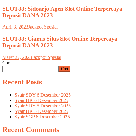
SLOT88: Sidoarjo Agen Slot Online Terpercaya
Deposit DANA 2023
April 3, 2023
Jackpot Spesial
SLOT88: Ciamis Situs Slot Online Terpercaya
Deposit DANA 2023
Maret 27, 2023
Jackpot Spesial
Cari
Cari
Recent Posts
Syair SDY 6 Desember 2025
Syair HK 6 Desember 2025
Syair SDY 5 Desember 2025
Syair HK 5 Desember 2025
Syair SGP 6 Desember 2025
Recent Comments