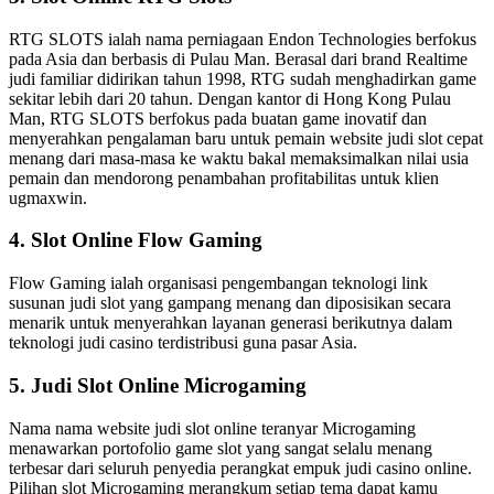
RTG SLOTS ialah nama perniagaan Endon Technologies berfokus
pada Asia dan berbasis di Pulau Man. Berasal dari brand Realtime
judi familiar didirikan tahun 1998, RTG sudah menghadirkan game
sekitar lebih dari 20 tahun. Dengan kantor di Hong Kong Pulau
Man, RTG SLOTS berfokus pada buatan game inovatif dan
menyerahkan pengalaman baru untuk pemain website judi slot cepat
menang dari masa-masa ke waktu bakal memaksimalkan nilai usia
pemain dan mendorong penambahan profitabilitas untuk klien
ugmaxwin.
4. Slot Online Flow Gaming
Flow Gaming ialah organisasi pengembangan teknologi link
susunan judi slot yang gampang menang dan diposisikan secara
menarik untuk menyerahkan layanan generasi berikutnya dalam
teknologi judi casino terdistribusi guna pasar Asia.
5. Judi Slot Online Microgaming
Nama nama website judi slot online teranyar Microgaming
menawarkan portofolio game slot yang sangat selalu menang
terbesar dari seluruh penyedia perangkat empuk judi casino online.
Pilihan slot Microgaming merangkum setiap tema dapat kamu