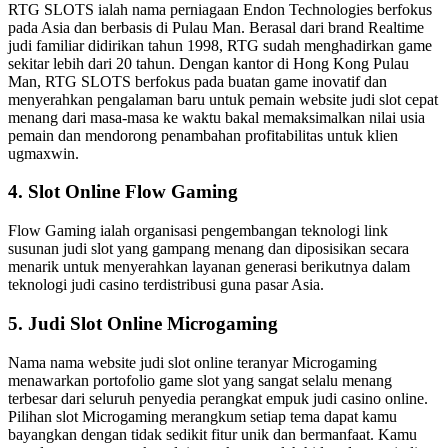
RTG SLOTS ialah nama perniagaan Endon Technologies berfokus
pada Asia dan berbasis di Pulau Man. Berasal dari brand Realtime
judi familiar didirikan tahun 1998, RTG sudah menghadirkan game
sekitar lebih dari 20 tahun. Dengan kantor di Hong Kong Pulau
Man, RTG SLOTS berfokus pada buatan game inovatif dan
menyerahkan pengalaman baru untuk pemain website judi slot cepat
menang dari masa-masa ke waktu bakal memaksimalkan nilai usia
pemain dan mendorong penambahan profitabilitas untuk klien
ugmaxwin.
4. Slot Online Flow Gaming
Flow Gaming ialah organisasi pengembangan teknologi link
susunan judi slot yang gampang menang dan diposisikan secara
menarik untuk menyerahkan layanan generasi berikutnya dalam
teknologi judi casino terdistribusi guna pasar Asia.
5. Judi Slot Online Microgaming
Nama nama website judi slot online teranyar Microgaming
menawarkan portofolio game slot yang sangat selalu menang
terbesar dari seluruh penyedia perangkat empuk judi casino online.
Pilihan slot Microgaming merangkum setiap tema dapat kamu
bayangkan dengan tidak sedikit fitur unik dan bermanfaat. Kamu