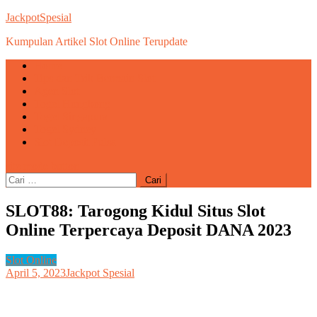
Skip
JackpotSpesial
to
Kumpulan Artikel Slot Online Terupdate
content
Home
Tips dan Trik Bermain Slot
Agen Slot
Togel Hongkong
Togel Singapura
Togel Sydney
Slot Deposit Pulsa
site mode button
Cari
untuk:
SLOT88: Tarogong Kidul Situs Slot
Online Terpercaya Deposit DANA 2023
Slot Online
April 5, 2023
Jackpot Spesial