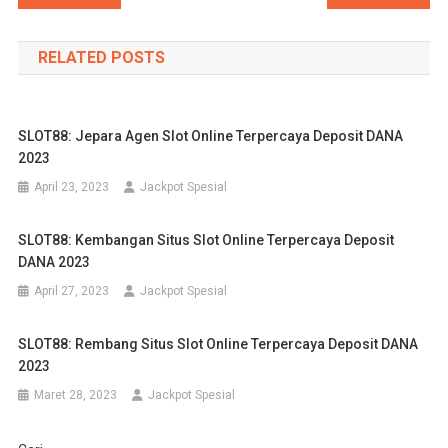
pos
RELATED POSTS
SLOT88: Jepara Agen Slot Online Terpercaya Deposit DANA
2023
April 23, 2023
Jackpot Spesial
SLOT88: Kembangan Situs Slot Online Terpercaya Deposit
DANA 2023
April 27, 2023
Jackpot Spesial
SLOT88: Rembang Situs Slot Online Terpercaya Deposit DANA
2023
Maret 28, 2023
Jackpot Spesial