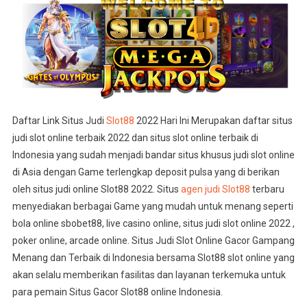
Daftar Link Situs Judi
Slot88
2022 Hari Ini Merupakan daftar situs
judi slot online terbaik 2022 dan situs slot online terbaik di
Indonesia yang sudah menjadi bandar situs khusus judi slot online
di Asia dengan Game terlengkap deposit pulsa yang di berikan
oleh situs judi online Slot88 2022. Situs
agen judi Slot88
terbaru
menyediakan berbagai Game yang mudah untuk menang seperti
bola online sbobet88, live casino online, situs judi slot online 2022 ,
poker online, arcade online. Situs Judi Slot Online Gacor Gampang
Menang dan Terbaik di Indonesia bersama Slot88 slot online yang
akan selalu memberikan fasilitas dan layanan terkemuka untuk
para pemain Situs Gacor Slot88 online Indonesia.