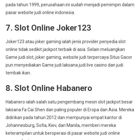
pada tahun 1999, perusahaan ini sudah menjadi pemimpin dalam
pasar website judi online indonesia.
7. Slot Online Joker123
Joker123 atau joker gaming ialah jenis provider penyedia slot
online tidak sedikit jackpot terbaik di asia. Selain meluangkan
Game judi slot, joker gaming, website judi terpercaya Situs Gacor
pun menyediakan Game judi laksana judi live casino dan judi
tembak ikan.
8. Slot Online Habanero
Habanero ialah salah satu pengembang mesin slot jackpot besar
laksana Fa Cai Shen dan paling populer di Eropa dan Asia. Mereka
didirikan pada tahun 2012 dan mempunyai empat kantor di
Johannesburg, Sofia, Kiev, dan Manila, memberi mereka
keterampilan untuk beroperasi di pasar website judi online