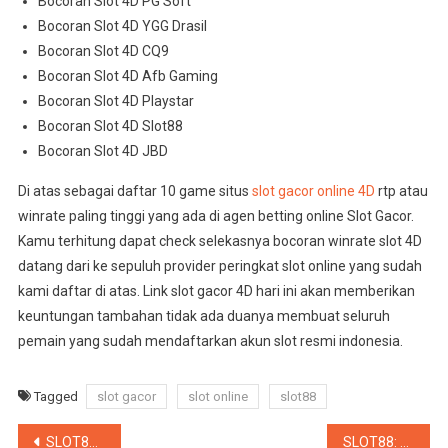
Bocoran Slot 4D PG Soft
Bocoran Slot 4D YGG Drasil
Bocoran Slot 4D CQ9
Bocoran Slot 4D Afb Gaming
Bocoran Slot 4D Playstar
Bocoran Slot 4D Slot88
Bocoran Slot 4D JBD
Di atas sebagai daftar 10 game situs
slot gacor online 4D
rtp atau
winrate paling tinggi yang ada di agen betting online Slot Gacor.
Kamu terhitung dapat check selekasnya bocoran winrate slot 4D
datang dari ke sepuluh provider peringkat slot online yang sudah
kami daftar di atas. Link slot gacor 4D hari ini akan memberikan
keuntungan tambahan tidak ada duanya membuat seluruh
pemain yang sudah mendaftarkan akun slot resmi indonesia.
Tagged
slot gacor
slot online
slot88
Navigasi
SLOT88: Mungkid Agen Slot Online Terpercaya Deposit DANA 2023
SLOT88: Sampang Agen Slot Online Terpercaya Deposit DANA 2023