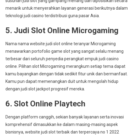
susunan judi slot yang gampang menang dan diposisikan secara
menarik untuk menyerahkan layanan generasi berikutnya dalam
teknologi judi casino terdistribusi guna pasar Asia.
5. Judi Slot Online Microgaming
Nama nama website judi slot online teranyar Microgaming
menawarkan portofolio game slot yang sangat selalu menang
terbesar dari seluruh penyedia perangkat empuk judi casino
online. Pilihan slot Microgaming merangkum setiap tema dapat
kamu bayangkan dengan tidak sedikit fitur unik dan bermanfaat.
Kamu pun dapat memenangkan duit untuk mengolah hidup
dengan judi slot jackpot progresif mereka.
6. Slot Online Playtech
Dengan platform canggih, sekian banyak layanan serta inovasi
komprehensif dimasukkan ke dalam masing-masing aspek
bisnisnya, website judi slot terbaik dan terpercaya no 1 2022