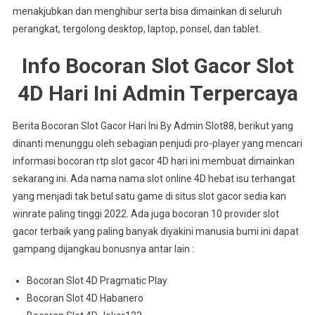
menakjubkan dan menghibur serta bisa dimainkan di seluruh
perangkat, tergolong desktop, laptop, ponsel, dan tablet.
Info Bocoran Slot Gacor Slot
4D Hari Ini Admin Terpercaya
Berita Bocoran Slot Gacor Hari Ini By Admin Slot88, berikut yang
dinanti menunggu oleh sebagian penjudi pro-player yang mencari
informasi bocoran rtp slot gacor 4D hari ini membuat dimainkan
sekarang ini. Ada nama nama slot online 4D hebat isu terhangat
yang menjadi tak betul satu game di situs slot gacor sedia kan
winrate paling tinggi 2022. Ada juga bocoran 10 provider slot
gacor terbaik yang paling banyak diyakini manusia bumi ini dapat
gampang dijangkau bonusnya antar lain :
Bocoran Slot 4D Pragmatic Play
Bocoran Slot 4D Habanero