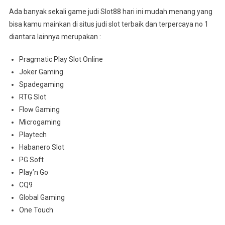
Ada banyak sekali game judi Slot88 hari ini mudah menang yang
bisa kamu mainkan di situs judi slot terbaik dan terpercaya no 1
diantara lainnya merupakan :
Pragmatic Play Slot Online
Joker Gaming
Spadegaming
RTG Slot
Flow Gaming
Microgaming
Playtech
Habanero Slot
PG Soft
Play’n Go
CQ9
Global Gaming
One Touch