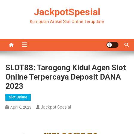
Skip
JackpotSpesial
to
content
Kumpulan Artikel Slot Online Terupdate
SLOT88: Tarogong Kidul Agen Slot
Online Terpercaya Deposit DANA
2023
Slot Online
Jackpot Spesial
April 6, 2023