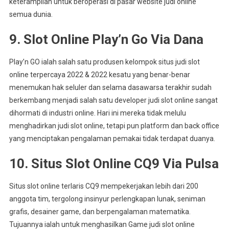
keterampilan untuk beroperasi di pasar website judi online
semua dunia.
9. Slot Online Play’n Go Via Dana
Play’n GO ialah salah satu produsen kelompok situs judi slot
online terpercaya 2022 & 2022 kesatu yang benar-benar
menemukan hak seluler dan selama dasawarsa terakhir sudah
berkembang menjadi salah satu developer judi slot online sangat
dihormati di industri online. Hari ini mereka tidak melulu
menghadirkan judi slot online, tetapi pun platform dan back office
yang menciptakan pengalaman pemakai tidak terdapat duanya.
10. Situs Slot Online CQ9 Via Pulsa
Situs slot online terlaris CQ9 mempekerjakan lebih dari 200
anggota tim, tergolong insinyur perlengkapan lunak, seniman
grafis, desainer game, dan berpengalaman matematika.
Tujuannya ialah untuk menghasilkan Game judi slot online