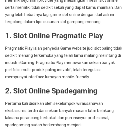
memiliki sejumlah provider yang meluangkan mesin slot online
serta memiliki tidak sedikit sekali yang dapat kamu mainkan. Dan
yang lebih hebat nya lagi game slot online dengan duit asli ini
tergolong dalam tipe susunan slot gampang menang.
1. Slot Online Pragmatic Play
Pragmatic Play ialah penyedia Game website judi slot paling tidak
sedikit menang terkemuka yang telah lama malang melintang di
industri iGaming. Pragmatic Play menawarkan sekian banyak
portfolio multi-produk paling inovatif, telah teregulasi
mempunyai interface lumayan mobile-friendly.
2. Slot Online Spadegaming
Pertama kali didirikan oleh sekelompok wirausahawan
eksibisionis, terdiri dari sekian banyak macam latar belakang
laksana perancang berbakat dan pun insinyur profesional,
spadegaming sudah berkembang menjadi