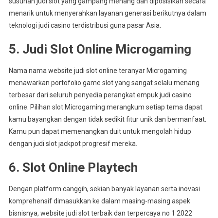
susunan judi slot yang gampang menang dan diposisikan secara
menarik untuk menyerahkan layanan generasi berikutnya dalam
teknologi judi casino terdistribusi guna pasar Asia.
5. Judi Slot Online Microgaming
Nama nama website judi slot online teranyar Microgaming
menawarkan portofolio game slot yang sangat selalu menang
terbesar dari seluruh penyedia perangkat empuk judi casino
online. Pilihan slot Microgaming merangkum setiap tema dapat
kamu bayangkan dengan tidak sedikit fitur unik dan bermanfaat.
Kamu pun dapat memenangkan duit untuk mengolah hidup
dengan judi slot jackpot progresif mereka.
6. Slot Online Playtech
Dengan platform canggih, sekian banyak layanan serta inovasi
komprehensif dimasukkan ke dalam masing-masing aspek
bisnisnya, website judi slot terbaik dan terpercaya no 1 2022