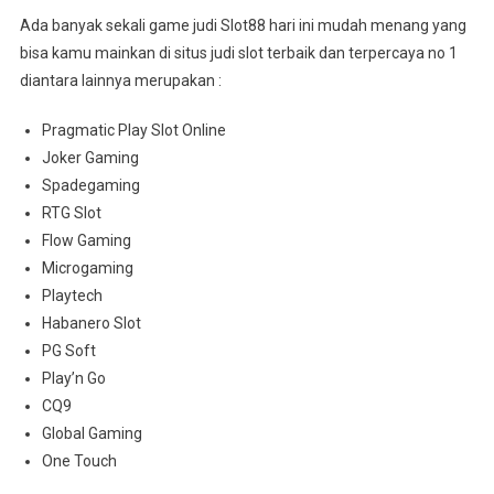
Ada banyak sekali game judi Slot88 hari ini mudah menang yang
bisa kamu mainkan di situs judi slot terbaik dan terpercaya no 1
diantara lainnya merupakan :
Pragmatic Play Slot Online
Joker Gaming
Spadegaming
RTG Slot
Flow Gaming
Microgaming
Playtech
Habanero Slot
PG Soft
Play’n Go
CQ9
Global Gaming
One Touch