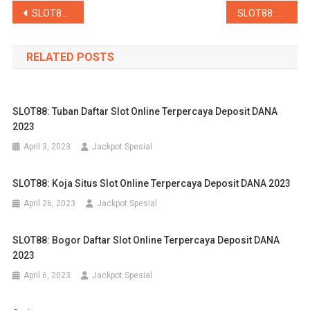
Navigasi
SLOT88: Bogor Agen Slot Online Terpercaya Deposit DANA 2023
SLOT88: Karawang Daftar Slot Online Terpercaya Deposit DANA 2023
pos
RELATED POSTS
SLOT88: Tuban Daftar Slot Online Terpercaya Deposit DANA
2023
April 3, 2023
Jackpot Spesial
SLOT88: Koja Situs Slot Online Terpercaya Deposit DANA 2023
April 26, 2023
Jackpot Spesial
SLOT88: Bogor Daftar Slot Online Terpercaya Deposit DANA
2023
April 6, 2023
Jackpot Spesial