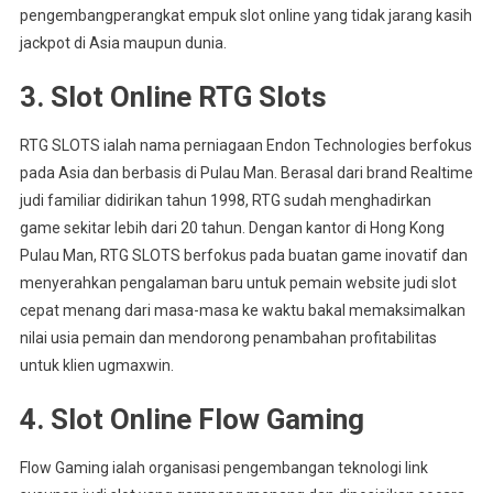
pengembangperangkat empuk slot online yang tidak jarang kasih
jackpot di Asia maupun dunia.
3. Slot Online RTG Slots
RTG SLOTS ialah nama perniagaan Endon Technologies berfokus
pada Asia dan berbasis di Pulau Man. Berasal dari brand Realtime
judi familiar didirikan tahun 1998, RTG sudah menghadirkan
game sekitar lebih dari 20 tahun. Dengan kantor di Hong Kong
Pulau Man, RTG SLOTS berfokus pada buatan game inovatif dan
menyerahkan pengalaman baru untuk pemain website judi slot
cepat menang dari masa-masa ke waktu bakal memaksimalkan
nilai usia pemain dan mendorong penambahan profitabilitas
untuk klien ugmaxwin.
4. Slot Online Flow Gaming
Flow Gaming ialah organisasi pengembangan teknologi link