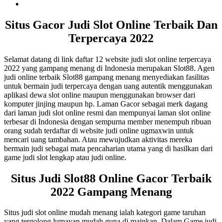
Situs Gacor Judi Slot Online Terbaik Dan
Terpercaya 2022
Selamat datang di link daftar 12 website judi slot online terpercaya
2022 yang gampang menang di Indonesia merupakan Slot88. Agen
judi online terbaik Slot88 gampang menang menyediakan fasilitas
untuk bermain judi terpercaya dengan uang autentik menggunakan
aplikasi dewa slot online maupun menggunakan browser dari
komputer jinjing maupun hp. Laman Gacor sebagai merk dagang
dari laman judi slot online resmi dan mempunyai laman slot online
terbesar di Indonesia dengan sempurna member menempuh ribuan
orang sudah terdaftar di website judi online ugmaxwin untuk
mencari uang tambahan. Atau mewujudkan aktivitas mereka
bermain judi sebagai mata pencaharian utama yang di hasilkan dari
game judi slot lengkap atau judi online.
Situs Judi Slot88 Online Gacor Terbaik
2022 Gampang Menang
Situs judi slot online mudah menang ialah kategori game taruhan
yang tergolong lumayan mudah guna di mainkan. Dalam Game judi