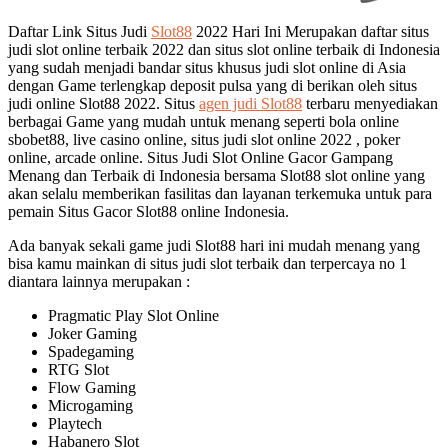
Daftar Link Situs Judi
Slot88
2022 Hari Ini Merupakan daftar situs
judi slot online terbaik 2022 dan situs slot online terbaik di Indonesia
yang sudah menjadi bandar situs khusus judi slot online di Asia
dengan Game terlengkap deposit pulsa yang di berikan oleh situs
judi online Slot88 2022. Situs
agen judi Slot88
terbaru menyediakan
berbagai Game yang mudah untuk menang seperti bola online
sbobet88, live casino online, situs judi slot online 2022 , poker
online, arcade online. Situs Judi Slot Online Gacor Gampang
Menang dan Terbaik di Indonesia bersama Slot88 slot online yang
akan selalu memberikan fasilitas dan layanan terkemuka untuk para
pemain Situs Gacor Slot88 online Indonesia.
Ada banyak sekali game judi Slot88 hari ini mudah menang yang
bisa kamu mainkan di situs judi slot terbaik dan terpercaya no 1
diantara lainnya merupakan :
Pragmatic Play Slot Online
Joker Gaming
Spadegaming
RTG Slot
Flow Gaming
Microgaming
Playtech
Habanero Slot