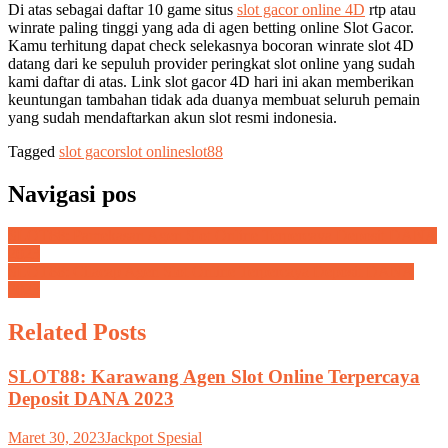
Di atas sebagai daftar 10 game situs
slot gacor online 4D
rtp atau
winrate paling tinggi yang ada di agen betting online Slot Gacor.
Kamu terhitung dapat check selekasnya bocoran winrate slot 4D
datang dari ke sepuluh provider peringkat slot online yang sudah
kami daftar di atas. Link slot gacor 4D hari ini akan memberikan
keuntungan tambahan tidak ada duanya membuat seluruh pemain
yang sudah mendaftarkan akun slot resmi indonesia.
Tagged
slot gacor
slot online
slot88
Navigasi pos
SLOT88: Pamekasan Agen Slot Online Terpercaya Deposit DANA
2023
SLOT88: Cilacap Agen Slot Online Terpercaya Deposit DANA
2023
Related Posts
SLOT88: Karawang Agen Slot Online Terpercaya
Deposit DANA 2023
Maret 30, 2023
Jackpot Spesial