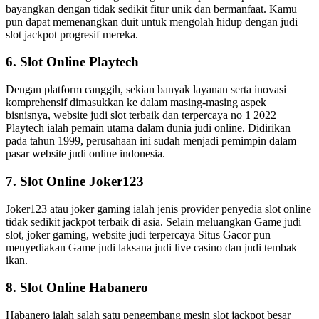
bayangkan dengan tidak sedikit fitur unik dan bermanfaat. Kamu
pun dapat memenangkan duit untuk mengolah hidup dengan judi
slot jackpot progresif mereka.
6. Slot Online Playtech
Dengan platform canggih, sekian banyak layanan serta inovasi
komprehensif dimasukkan ke dalam masing-masing aspek
bisnisnya, website judi slot terbaik dan terpercaya no 1 2022
Playtech ialah pemain utama dalam dunia judi online. Didirikan
pada tahun 1999, perusahaan ini sudah menjadi pemimpin dalam
pasar website judi online indonesia.
7. Slot Online Joker123
Joker123 atau joker gaming ialah jenis provider penyedia slot online
tidak sedikit jackpot terbaik di asia. Selain meluangkan Game judi
slot, joker gaming, website judi terpercaya Situs Gacor pun
menyediakan Game judi laksana judi live casino dan judi tembak
ikan.
8. Slot Online Habanero
Habanero ialah salah satu pengembang mesin slot jackpot besar