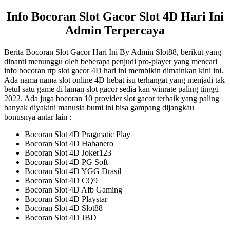
Info Bocoran Slot Gacor Slot 4D Hari Ini
Admin Terpercaya
Berita Bocoran Slot Gacor Hari Ini By Admin Slot88, berikut yang
dinanti menunggu oleh beberapa penjudi pro-player yang mencari
info bocoran rtp slot gacor 4D hari ini membikin dimainkan kini ini.
Ada nama nama slot online 4D hebat isu terhangat yang menjadi tak
betul satu game di laman slot gacor sedia kan winrate paling tinggi
2022. Ada juga bocoran 10 provider slot gacor terbaik yang paling
banyak diyakini manusia bumi ini bisa gampang dijangkau
bonusnya antar lain :
Bocoran Slot 4D Pragmatic Play
Bocoran Slot 4D Habanero
Bocoran Slot 4D Joker123
Bocoran Slot 4D PG Soft
Bocoran Slot 4D YGG Drasil
Bocoran Slot 4D CQ9
Bocoran Slot 4D Afb Gaming
Bocoran Slot 4D Playstar
Bocoran Slot 4D Slot88
Bocoran Slot 4D JBD