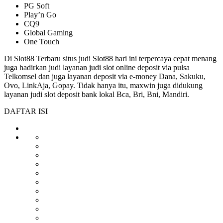
PG Soft
Play’n Go
CQ9
Global Gaming
One Touch
Di Slot88 Terbaru situs judi Slot88 hari ini terpercaya cepat menang
juga hadirkan judi layanan judi slot online deposit via pulsa
Telkomsel dan juga layanan deposit via e-money Dana, Sakuku,
Ovo, LinkAja, Gopay. Tidak hanya itu, maxwin juga didukung
layanan judi slot deposit bank lokal Bca, Bri, Bni, Mandiri.
DAFTAR ISI