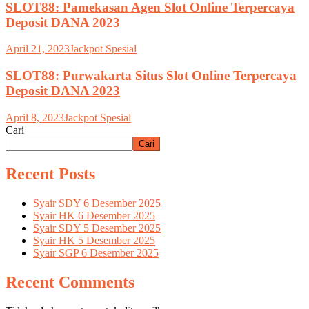
SLOT88: Pamekasan Agen Slot Online Terpercaya
Deposit DANA 2023
April 21, 2023
Jackpot Spesial
SLOT88: Purwakarta Situs Slot Online Terpercaya
Deposit DANA 2023
April 8, 2023
Jackpot Spesial
Cari
Cari
Recent Posts
Syair SDY 6 Desember 2025
Syair HK 6 Desember 2025
Syair SDY 5 Desember 2025
Syair HK 5 Desember 2025
Syair SGP 6 Desember 2025
Recent Comments