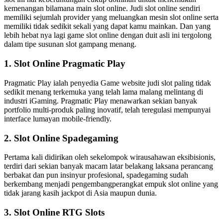
kemenangan bilamana main slot online. Judi slot online sendiri
memiliki sejumlah provider yang meluangkan mesin slot online serta
memiliki tidak sedikit sekali yang dapat kamu mainkan. Dan yang
lebih hebat nya lagi game slot online dengan duit asli ini tergolong
dalam tipe susunan slot gampang menang.
1. Slot Online Pragmatic Play
Pragmatic Play ialah penyedia Game website judi slot paling tidak
sedikit menang terkemuka yang telah lama malang melintang di
industri iGaming. Pragmatic Play menawarkan sekian banyak
portfolio multi-produk paling inovatif, telah teregulasi mempunyai
interface lumayan mobile-friendly.
2. Slot Online Spadegaming
Pertama kali didirikan oleh sekelompok wirausahawan eksibisionis,
terdiri dari sekian banyak macam latar belakang laksana perancang
berbakat dan pun insinyur profesional, spadegaming sudah
berkembang menjadi pengembangperangkat empuk slot online yang
tidak jarang kasih jackpot di Asia maupun dunia.
3. Slot Online RTG Slots