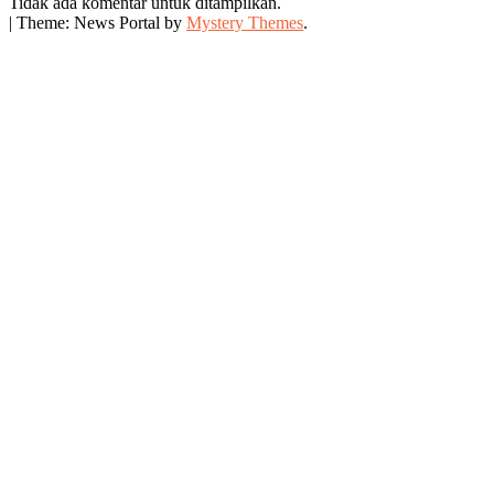
Tidak ada komentar untuk ditampilkan.
|
Theme: News Portal by
Mystery Themes
.