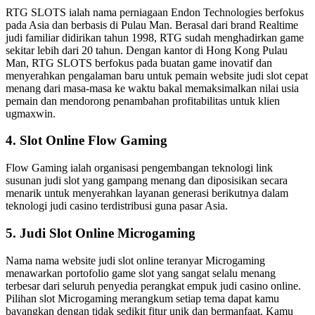
RTG SLOTS ialah nama perniagaan Endon Technologies berfokus
pada Asia dan berbasis di Pulau Man. Berasal dari brand Realtime
judi familiar didirikan tahun 1998, RTG sudah menghadirkan game
sekitar lebih dari 20 tahun. Dengan kantor di Hong Kong Pulau
Man, RTG SLOTS berfokus pada buatan game inovatif dan
menyerahkan pengalaman baru untuk pemain website judi slot cepat
menang dari masa-masa ke waktu bakal memaksimalkan nilai usia
pemain dan mendorong penambahan profitabilitas untuk klien
ugmaxwin.
4. Slot Online Flow Gaming
Flow Gaming ialah organisasi pengembangan teknologi link
susunan judi slot yang gampang menang dan diposisikan secara
menarik untuk menyerahkan layanan generasi berikutnya dalam
teknologi judi casino terdistribusi guna pasar Asia.
5. Judi Slot Online Microgaming
Nama nama website judi slot online teranyar Microgaming
menawarkan portofolio game slot yang sangat selalu menang
terbesar dari seluruh penyedia perangkat empuk judi casino online.
Pilihan slot Microgaming merangkum setiap tema dapat kamu
bayangkan dengan tidak sedikit fitur unik dan bermanfaat. Kamu