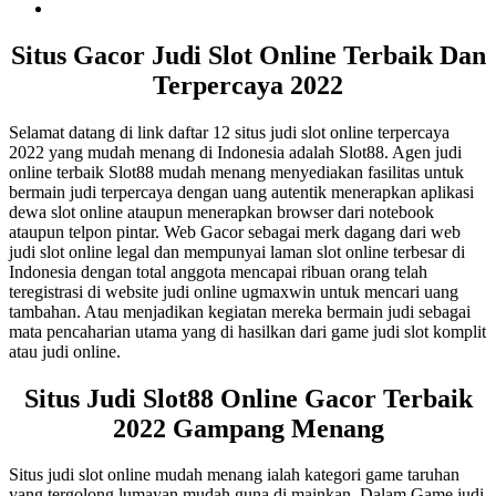
Situs Gacor Judi Slot Online Terbaik Dan
Terpercaya 2022
Selamat datang di link daftar 12 situs judi slot online terpercaya
2022 yang mudah menang di Indonesia adalah Slot88. Agen judi
online terbaik Slot88 mudah menang menyediakan fasilitas untuk
bermain judi terpercaya dengan uang autentik menerapkan aplikasi
dewa slot online ataupun menerapkan browser dari notebook
ataupun telpon pintar. Web Gacor sebagai merk dagang dari web
judi slot online legal dan mempunyai laman slot online terbesar di
Indonesia dengan total anggota mencapai ribuan orang telah
teregistrasi di website judi online ugmaxwin untuk mencari uang
tambahan. Atau menjadikan kegiatan mereka bermain judi sebagai
mata pencaharian utama yang di hasilkan dari game judi slot komplit
atau judi online.
Situs Judi Slot88 Online Gacor Terbaik
2022 Gampang Menang
Situs judi slot online mudah menang ialah kategori game taruhan
yang tergolong lumayan mudah guna di mainkan. Dalam Game judi