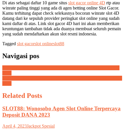
Di atas sebagai daftar 10 game situs
slot gacor online 4D
rtp atau
winrate paling tinggi yang ada di agen betting online Slot Gacor.
Kamu terhitung dapat check selekasnya bocoran winrate slot 4D
datang dari ke sepuluh provider peringkat slot online yang sudah
kami daftar di atas. Link slot gacor 4D hari ini akan memberikan
keuntungan tambahan tidak ada duanya membuat seluruh pemain
yang sudah mendaftarkan akun slot resmi indonesia.
Tagged
slot gacor
slot online
slot88
Navigasi pos
SLOT88: Bekasi Daftar Slot Online Terpercaya Deposit DANA
2023
SLOT88: Bandung Agen Slot Online Terpercaya Deposit DANA
2023
Related Posts
SLOT88: Wonosobo Agen Slot Online Terpercaya
Deposit DANA 2023
April 4, 2023
Jackpot Spesial