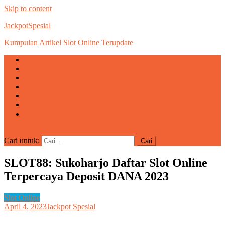
Skip to content
JackpotSpesial
Kumpulan Artikel Slot Online Terupdate
Home
Tips dan Trik Bermain Slot
Agen Slot
Togel Hongkong
Togel Singapura
Togel Sydney
Slot Deposit Pulsa
site mode button
Cari untuk:
SLOT88: Sukoharjo Daftar Slot Online
Terpercaya Deposit DANA 2023
Slot Online
April 4, 2023
Jackpot Spesial