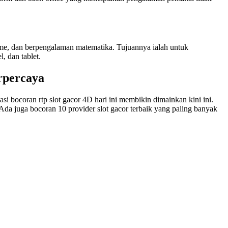
 game, dan berpengalaman matematika. Tujuannya ialah untuk
, dan tablet.
rpercaya
i bocoran rtp slot gacor 4D hari ini membikin dimainkan kini ini.
 Ada juga bocoran 10 provider slot gacor terbaik yang paling banyak