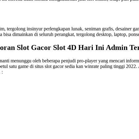
 tim, tergolong insinyur perlengkapan lunak, seniman grafis, desainer
isa dimainkan di seluruh perangkat, tergolong desktop, laptop, ponsel
coran Slot Gacor Slot 4D Hari Ini Admin Te
nanti menunggu oleh beberapa penjudi pro-player yang mencari informas
tul satu game di situs slot gacor sedia kan winrate paling tinggi 2022.
 :