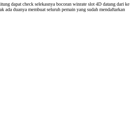
hitung dapat check selekasnya bocoran winrate slot 4D datang dari ke
 tidak ada duanya membuat seluruh pemain yang sudah mendaftarkan