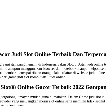
acor Judi Slot Online Terbaik Dan Terperc
2022 yang gampang menang di Indonesia yakni Slot88. Agen judi online
nline ataupun menggunakan browser dari notebook maupun telpon selul
rna member mencapai ribuan orang telah terdaftar di website judi onl
ari game judi slot komplit atau judi online.
i Slot88 Online Gacor Terbaik 2022 Gamp
yang tergolong lumayan mudah guna di mainkan. Dalam Game judi slot
 provider yang meluangkan mesin slot online serta memiliki tidak sedik
lot gampang menang.