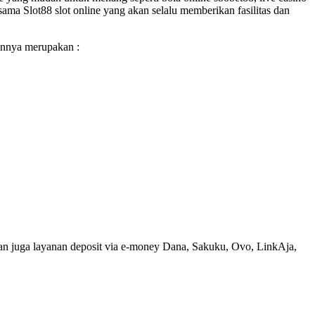
sama Slot88 slot online yang akan selalu memberikan fasilitas dan
ainnya merupakan :
el dan juga layanan deposit via e-money Dana, Sakuku, Ovo, LinkAja,