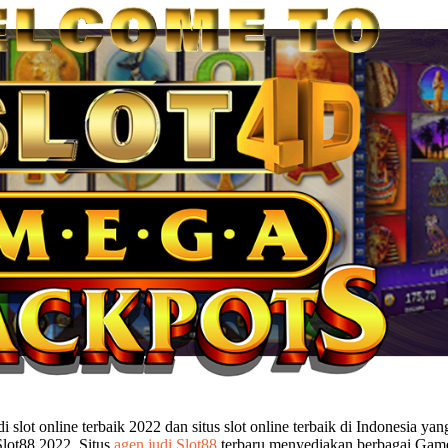
i slot online terbaik 2022 dan situs slot online terbaik di Indonesia ya
Slot88 2022. Situs
agen judi Slot88
terbaru menyediakan berbagai Game 