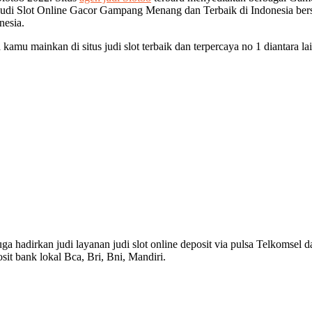
tus Judi Slot Online Gacor Gampang Menang dan Terbaik di Indonesia ber
nesia.
amu mainkan di situs judi slot terbaik dan terpercaya no 1 diantara l
 juga hadirkan judi layanan judi slot online deposit via pulsa Telkoms
it bank lokal Bca, Bri, Bni, Mandiri.