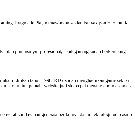
iGaming. Pragmatic Play menawarkan sekian banyak portfolio multi-
bakat dan pun insinyur profesional, spadegaming sudah berkembang
miliar didirikan tahun 1998, RTG sudah menghadirkan game sekitar
n baru untuk pemain website judi slot cepat menang dari masa-masa
enyerahkan layanan generasi berikutnya dalam teknologi judi casino