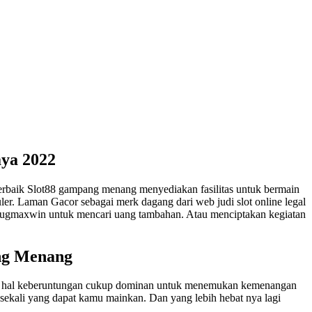
aya 2022
 terbaik Slot88 gampang menang menyediakan fasilitas untuk bermain
er. Laman Gacor sebagai merk dagang dari web judi slot online legal
ine ugmaxwin untuk mencari uang tambahan. Atau menciptakan kegiatan
ang Menang
 ini hal keberuntungan cukup dominan untuk menemukan kemenangan
it sekali yang dapat kamu mainkan. Dan yang lebih hebat nya lagi