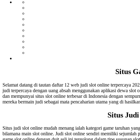
Situs G
Selamat datang di tautan daftar 12 web judi slot online terpercaya 
judi terpercaya dengan uang absah menggunakan aplikasi dewa slot o
dan mempunyai situs slot online terbesar di Indonesia dengan sempu
mereka bermain judi sebagai mata pencaharian utama yang di hasilkan d
Situs Jud
Situs judi slot online mudah menang ialah kategori game taruhan 
bilamana main slot online. Judi slot online sendiri memiliki sejumlah
game slot online dengan duit asli ini tergolong dalam tipe susunan s