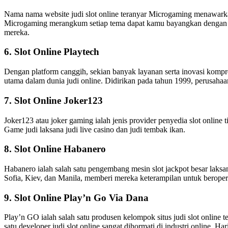
Nama nama website judi slot online teranyar Microgaming menawarkan 
Microgaming merangkum setiap tema dapat kamu bayangkan dengan tid
mereka.
6. Slot Online Playtech
Dengan platform canggih, sekian banyak layanan serta inovasi kompre
utama dalam dunia judi online. Didirikan pada tahun 1999, perusahaa
7. Slot Online Joker123
Joker123 atau joker gaming ialah jenis provider penyedia slot online 
Game judi laksana judi live casino dan judi tembak ikan.
8. Slot Online Habanero
Habanero ialah salah satu pengembang mesin slot jackpot besar laks
Sofia, Kiev, dan Manila, memberi mereka keterampilan untuk beropera
9. Slot Online Play’n Go Via Dana
Play’n GO ialah salah satu produsen kelompok situs judi slot onlin
satu developer judi slot online sangat dihormati di industri online. 