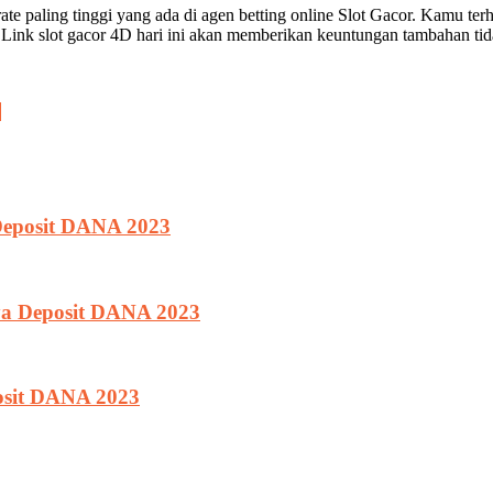
ate paling tinggi yang ada di agen betting online Slot Gacor. Kamu ter
tas. Link slot gacor 4D hari ini akan memberikan keuntungan tambahan
3
Deposit DANA 2023
ya Deposit DANA 2023
osit DANA 2023