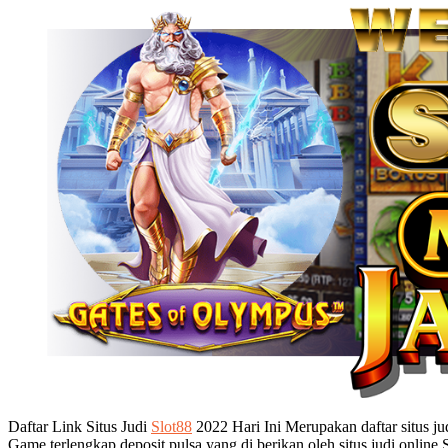
Daftar Link Situs Judi
Slot88
2022 Hari Ini Merupakan daftar situs jud
Game terlengkap deposit pulsa yang di berikan oleh situs judi online 