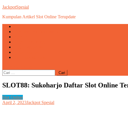
Skip
JackpotSpesial
to
Kumpulan Artikel Slot Online Terupdate
content
Home
Tips dan Trik Bermain Slot
Agen Slot
Togel Hongkong
Togel Singapura
Togel Sydney
Slot Deposit Pulsa
site mode button
Cari
untuk:
SLOT88: Sukoharjo Daftar Slot Online T
Slot Online
April 2, 2023
Jackpot Spesial