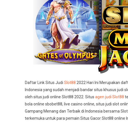
Daftar Link Situs Judi
Slot88
2022 Hari Ini Merupakan daftar
Indonesia yang sudah menjadi bandar situs khusus judi sl
oleh situs judi online Slot88 2022. Situs
agen judi Slot88
t
bola online sbobet88, live casino online, situs judi slot onl
Gampang Menang dan Terbaik di Indonesia bersama Slot88
terkemuka untuk para pemain Situs Gacor Slot88 online I