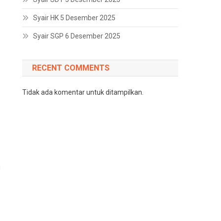
Syair HK 5 Desember 2025
Syair SGP 6 Desember 2025
RECENT COMMENTS
Tidak ada komentar untuk ditampilkan.
i