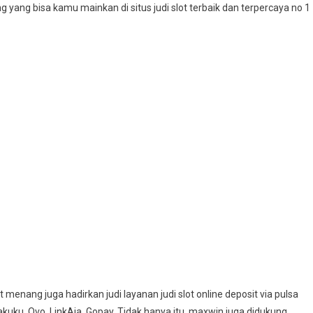
 yang bisa kamu mainkan di situs judi slot terbaik dan terpercaya no 1
at menang juga hadirkan judi layanan judi slot online deposit via pulsa
kuku, Ovo, LinkAja, Gopay. Tidak hanya itu, maxwin juga didukung