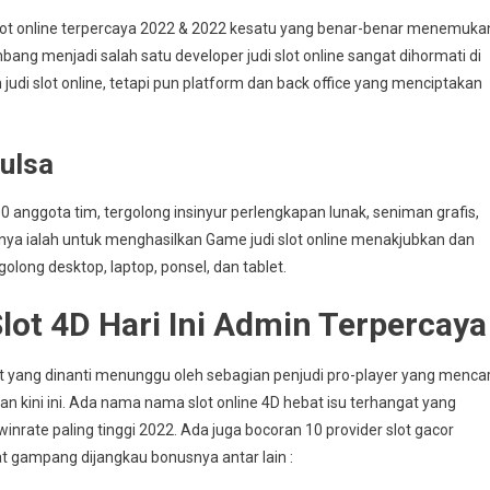
i slot online terpercaya 2022 & 2022 kesatu yang benar-benar menemuka
ang menjadi salah satu developer judi slot online sangat dihormati di
 judi slot online, tetapi pun platform dan back office yang menciptakan
Pulsa
00 anggota tim, tergolong insinyur perlengkapan lunak, seniman grafis,
a ialah untuk menghasilkan Game judi slot online menakjubkan dan
olong desktop, laptop, ponsel, dan tablet.
lot 4D Hari Ini Admin Terpercaya
kut yang dinanti menunggu oleh sebagian penjudi pro-player yang mencar
kan kini ini. Ada nama nama slot online 4D hebat isu terhangat yang
winrate paling tinggi 2022. Ada juga bocoran 10 provider slot gacor
at gampang dijangkau bonusnya antar lain :