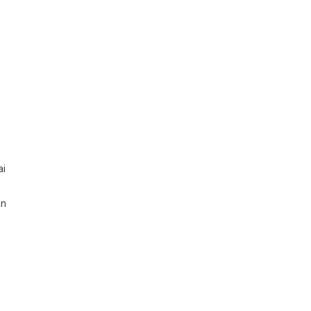
.
ai
an