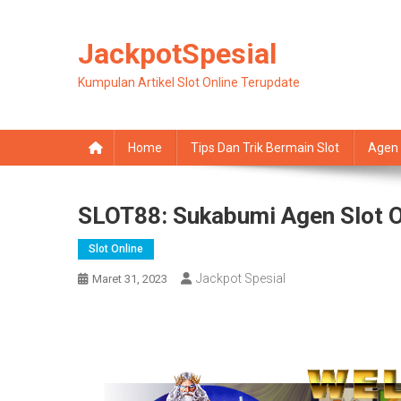
Skip
to
JackpotSpesial
content
Kumpulan Artikel Slot Online Terupdate
Home
Tips Dan Trik Bermain Slot
Agen 
SLOT88: Sukabumi Agen Slot O
Slot Online
Jackpot Spesial
Maret 31, 2023