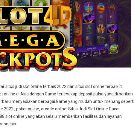
 situs judi slot online terbaik 2022 dan situs slot online terbaik di
ot online di Asia dengan Game terlengkap deposit pulsa yang di berikan
erbaru menyediakan berbagai Game yang mudah untuk menang sepert
ine 2022 , poker online, arcade online. Situs Judi Slot Online Gacor
 slot online yang akan selalu memberikan fasilitas dan layanan
ndonesia.