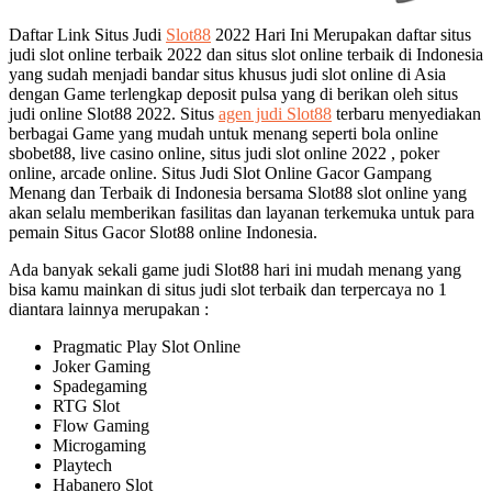
Daftar Link Situs Judi
Slot88
2022 Hari Ini Merupakan daftar situs
judi slot online terbaik 2022 dan situs slot online terbaik di Indonesia
yang sudah menjadi bandar situs khusus judi slot online di Asia
dengan Game terlengkap deposit pulsa yang di berikan oleh situs
judi online Slot88 2022. Situs
agen judi Slot88
terbaru menyediakan
berbagai Game yang mudah untuk menang seperti bola online
sbobet88, live casino online, situs judi slot online 2022 , poker
online, arcade online. Situs Judi Slot Online Gacor Gampang
Menang dan Terbaik di Indonesia bersama Slot88 slot online yang
akan selalu memberikan fasilitas dan layanan terkemuka untuk para
pemain Situs Gacor Slot88 online Indonesia.
Ada banyak sekali game judi Slot88 hari ini mudah menang yang
bisa kamu mainkan di situs judi slot terbaik dan terpercaya no 1
diantara lainnya merupakan :
Pragmatic Play Slot Online
Joker Gaming
Spadegaming
RTG Slot
Flow Gaming
Microgaming
Playtech
Habanero Slot