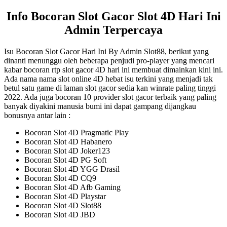
Info Bocoran Slot Gacor Slot 4D Hari Ini
Admin Terpercaya
Isu Bocoran Slot Gacor Hari Ini By Admin Slot88, berikut yang
dinanti menunggu oleh beberapa penjudi pro-player yang mencari
kabar bocoran rtp slot gacor 4D hari ini membuat dimainkan kini ini.
Ada nama nama slot online 4D hebat isu terkini yang menjadi tak
betul satu game di laman slot gacor sedia kan winrate paling tinggi
2022. Ada juga bocoran 10 provider slot gacor terbaik yang paling
banyak diyakini manusia bumi ini dapat gampang dijangkau
bonusnya antar lain :
Bocoran Slot 4D Pragmatic Play
Bocoran Slot 4D Habanero
Bocoran Slot 4D Joker123
Bocoran Slot 4D PG Soft
Bocoran Slot 4D YGG Drasil
Bocoran Slot 4D CQ9
Bocoran Slot 4D Afb Gaming
Bocoran Slot 4D Playstar
Bocoran Slot 4D Slot88
Bocoran Slot 4D JBD