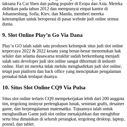
laksana Fa Cai Shen dan paling populer di Eropa dan Asia. Mereka
didirikan pada tahun 2012 dan mempunyai empat kantor di
Johannesburg, Sofia, Kiev, dan Manila, memberi mereka
keterampilan untuk beroperasi di pasar website judi online semua
dunia.
9. Slot Online Play’n Go Via Dana
Play’n GO ialah salah satu produsen kelompok situs judi slot online
terpercaya 2022 & 2022 kesatu yang benar-benar menemukan hak
seluler dan selama dasawarsa terakhir sudah berkembang menjadi
salah satu developer judi slot online sangat dihormati di industri
online. Hari ini mereka tidak melulu menghadirkan judi slot online,
tetapi pun platform dan back office yang menciptakan pengalaman
pemakai tidak terdapat duanya.
10. Situs Slot Online CQ9 Via Pulsa
Situs slot online terlaris CQ9 mempekerjakan lebih dari 200 anggota
tim, tergolong insinyur perlengkapan lunak, seniman grafis, desainer
game, dan berpengalaman matematika. Tujuannya ialah untuk
menghasilkan Game judi slot online menakjubkan dan menghibur
serta bisa dimainkan di seluruh perangkat, tergolong desktop, laptop,
ponsel, dan tablet.