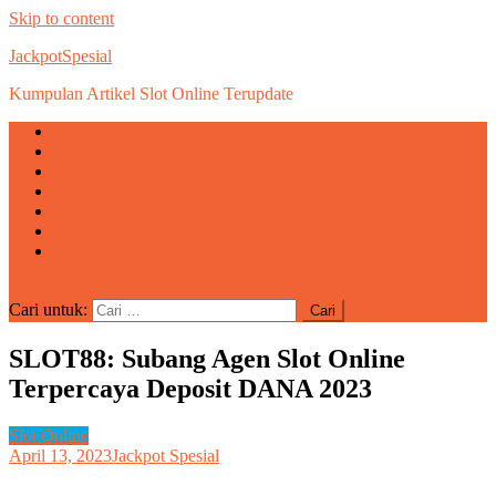
Skip to content
JackpotSpesial
Kumpulan Artikel Slot Online Terupdate
Home
Tips dan Trik Bermain Slot
Agen Slot
Togel Hongkong
Togel Singapura
Togel Sydney
Slot Deposit Pulsa
site mode button
Cari untuk:
SLOT88: Subang Agen Slot Online
Terpercaya Deposit DANA 2023
Slot Online
April 13, 2023
Jackpot Spesial