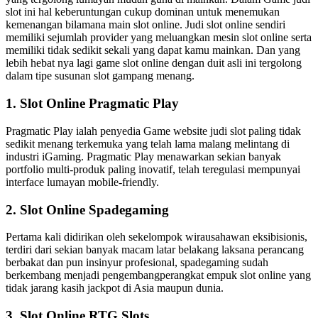
slot ini hal keberuntungan cukup dominan untuk menemukan
kemenangan bilamana main slot online. Judi slot online sendiri
memiliki sejumlah provider yang meluangkan mesin slot online serta
memiliki tidak sedikit sekali yang dapat kamu mainkan. Dan yang
lebih hebat nya lagi game slot online dengan duit asli ini tergolong
dalam tipe susunan slot gampang menang.
1. Slot Online Pragmatic Play
Pragmatic Play ialah penyedia Game website judi slot paling tidak
sedikit menang terkemuka yang telah lama malang melintang di
industri iGaming. Pragmatic Play menawarkan sekian banyak
portfolio multi-produk paling inovatif, telah teregulasi mempunyai
interface lumayan mobile-friendly.
2. Slot Online Spadegaming
Pertama kali didirikan oleh sekelompok wirausahawan eksibisionis,
terdiri dari sekian banyak macam latar belakang laksana perancang
berbakat dan pun insinyur profesional, spadegaming sudah
berkembang menjadi pengembangperangkat empuk slot online yang
tidak jarang kasih jackpot di Asia maupun dunia.
3. Slot Online RTG Slots