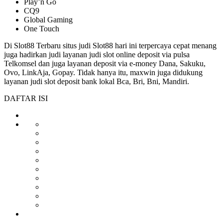
Play’n Go
CQ9
Global Gaming
One Touch
Di Slot88 Terbaru situs judi Slot88 hari ini terpercaya cepat menang
juga hadirkan judi layanan judi slot online deposit via pulsa
Telkomsel dan juga layanan deposit via e-money Dana, Sakuku,
Ovo, LinkAja, Gopay. Tidak hanya itu, maxwin juga didukung
layanan judi slot deposit bank lokal Bca, Bri, Bni, Mandiri.
DAFTAR ISI