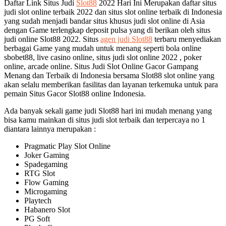
Daftar Link Situs Judi
Slot88
2022 Hari Ini Merupakan daftar situs
judi slot online terbaik 2022 dan situs slot online terbaik di Indonesia
yang sudah menjadi bandar situs khusus judi slot online di Asia
dengan Game terlengkap deposit pulsa yang di berikan oleh situs
judi online Slot88 2022. Situs
agen judi Slot88
terbaru menyediakan
berbagai Game yang mudah untuk menang seperti bola online
sbobet88, live casino online, situs judi slot online 2022 , poker
online, arcade online. Situs Judi Slot Online Gacor Gampang
Menang dan Terbaik di Indonesia bersama Slot88 slot online yang
akan selalu memberikan fasilitas dan layanan terkemuka untuk para
pemain Situs Gacor Slot88 online Indonesia.
Ada banyak sekali game judi Slot88 hari ini mudah menang yang
bisa kamu mainkan di situs judi slot terbaik dan terpercaya no 1
diantara lainnya merupakan :
Pragmatic Play Slot Online
Joker Gaming
Spadegaming
RTG Slot
Flow Gaming
Microgaming
Playtech
Habanero Slot
PG Soft