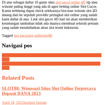
Di atas sebagai daftar 10 game situs
slot gacor online 4D
rtp atau
winrate paling tinggi yang ada di agen betting online Slot Gacor.
Kamu terhitung dapat check selekasnya bocoran winrate slot 4D
datang dari ke sepuluh provider peringkat slot online yang sudah
kami daftar di atas. Link slot gacor 4D hari ini akan memberikan
keuntungan tambahan tidak ada duanya membuat seluruh pemain
yang sudah mendaftarkan akun slot resmi indonesia.
Tagged
slot gacor
slot online
slot88
Navigasi pos
SLOT88: Banyumas Agen Slot Online Terpercaya Deposit DANA
2023
SLOT88: Sukoharjo Situs Slot Online Terpercaya Deposit DANA
2023
Related Posts
SLOT88: Wonosari Situs Slot Online Terpercaya
Deposit DANA 2023
April 18, 2023
Jackpot Spesial