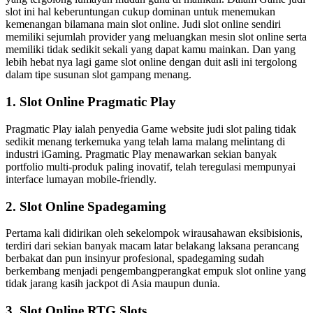
slot ini hal keberuntungan cukup dominan untuk menemukan
kemenangan bilamana main slot online. Judi slot online sendiri
memiliki sejumlah provider yang meluangkan mesin slot online serta
memiliki tidak sedikit sekali yang dapat kamu mainkan. Dan yang
lebih hebat nya lagi game slot online dengan duit asli ini tergolong
dalam tipe susunan slot gampang menang.
1. Slot Online Pragmatic Play
Pragmatic Play ialah penyedia Game website judi slot paling tidak
sedikit menang terkemuka yang telah lama malang melintang di
industri iGaming. Pragmatic Play menawarkan sekian banyak
portfolio multi-produk paling inovatif, telah teregulasi mempunyai
interface lumayan mobile-friendly.
2. Slot Online Spadegaming
Pertama kali didirikan oleh sekelompok wirausahawan eksibisionis,
terdiri dari sekian banyak macam latar belakang laksana perancang
berbakat dan pun insinyur profesional, spadegaming sudah
berkembang menjadi pengembangperangkat empuk slot online yang
tidak jarang kasih jackpot di Asia maupun dunia.
3. Slot Online RTG Slots