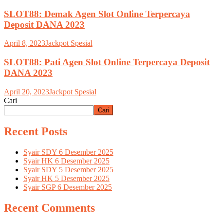
SLOT88: Demak Agen Slot Online Terpercaya
Deposit DANA 2023
April 8, 2023
Jackpot Spesial
SLOT88: Pati Agen Slot Online Terpercaya Deposit
DANA 2023
April 20, 2023
Jackpot Spesial
Cari
Cari
Recent Posts
Syair SDY 6 Desember 2025
Syair HK 6 Desember 2025
Syair SDY 5 Desember 2025
Syair HK 5 Desember 2025
Syair SGP 6 Desember 2025
Recent Comments