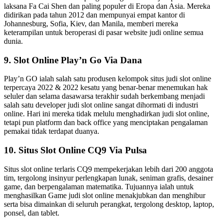
laksana Fa Cai Shen dan paling populer di Eropa dan Asia. Mereka
didirikan pada tahun 2012 dan mempunyai empat kantor di
Johannesburg, Sofia, Kiev, dan Manila, memberi mereka
keterampilan untuk beroperasi di pasar website judi online semua
dunia.
9. Slot Online Play’n Go Via Dana
Play’n GO ialah salah satu produsen kelompok situs judi slot online
terpercaya 2022 & 2022 kesatu yang benar-benar menemukan hak
seluler dan selama dasawarsa terakhir sudah berkembang menjadi
salah satu developer judi slot online sangat dihormati di industri
online. Hari ini mereka tidak melulu menghadirkan judi slot online,
tetapi pun platform dan back office yang menciptakan pengalaman
pemakai tidak terdapat duanya.
10. Situs Slot Online CQ9 Via Pulsa
Situs slot online terlaris CQ9 mempekerjakan lebih dari 200 anggota
tim, tergolong insinyur perlengkapan lunak, seniman grafis, desainer
game, dan berpengalaman matematika. Tujuannya ialah untuk
menghasilkan Game judi slot online menakjubkan dan menghibur
serta bisa dimainkan di seluruh perangkat, tergolong desktop, laptop,
ponsel, dan tablet.