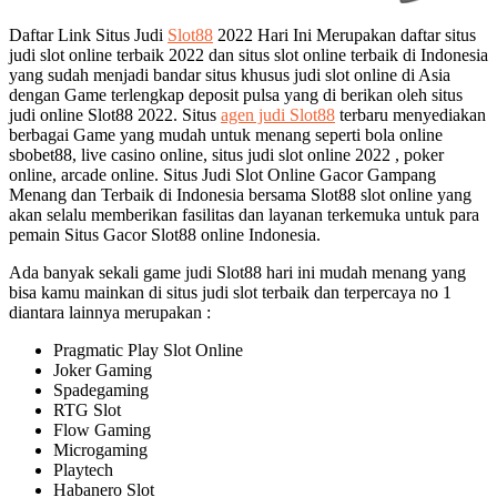
Daftar Link Situs Judi
Slot88
2022 Hari Ini Merupakan daftar situs
judi slot online terbaik 2022 dan situs slot online terbaik di Indonesia
yang sudah menjadi bandar situs khusus judi slot online di Asia
dengan Game terlengkap deposit pulsa yang di berikan oleh situs
judi online Slot88 2022. Situs
agen judi Slot88
terbaru menyediakan
berbagai Game yang mudah untuk menang seperti bola online
sbobet88, live casino online, situs judi slot online 2022 , poker
online, arcade online. Situs Judi Slot Online Gacor Gampang
Menang dan Terbaik di Indonesia bersama Slot88 slot online yang
akan selalu memberikan fasilitas dan layanan terkemuka untuk para
pemain Situs Gacor Slot88 online Indonesia.
Ada banyak sekali game judi Slot88 hari ini mudah menang yang
bisa kamu mainkan di situs judi slot terbaik dan terpercaya no 1
diantara lainnya merupakan :
Pragmatic Play Slot Online
Joker Gaming
Spadegaming
RTG Slot
Flow Gaming
Microgaming
Playtech
Habanero Slot