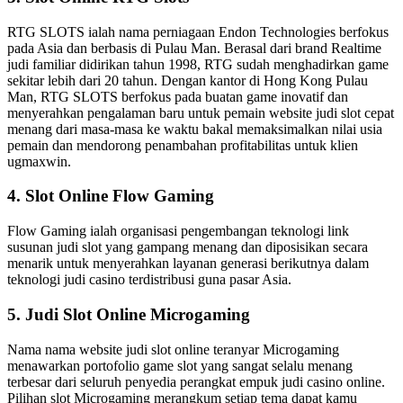
RTG SLOTS ialah nama perniagaan Endon Technologies berfokus
pada Asia dan berbasis di Pulau Man. Berasal dari brand Realtime
judi familiar didirikan tahun 1998, RTG sudah menghadirkan game
sekitar lebih dari 20 tahun. Dengan kantor di Hong Kong Pulau
Man, RTG SLOTS berfokus pada buatan game inovatif dan
menyerahkan pengalaman baru untuk pemain website judi slot cepat
menang dari masa-masa ke waktu bakal memaksimalkan nilai usia
pemain dan mendorong penambahan profitabilitas untuk klien
ugmaxwin.
4. Slot Online Flow Gaming
Flow Gaming ialah organisasi pengembangan teknologi link
susunan judi slot yang gampang menang dan diposisikan secara
menarik untuk menyerahkan layanan generasi berikutnya dalam
teknologi judi casino terdistribusi guna pasar Asia.
5. Judi Slot Online Microgaming
Nama nama website judi slot online teranyar Microgaming
menawarkan portofolio game slot yang sangat selalu menang
terbesar dari seluruh penyedia perangkat empuk judi casino online.
Pilihan slot Microgaming merangkum setiap tema dapat kamu