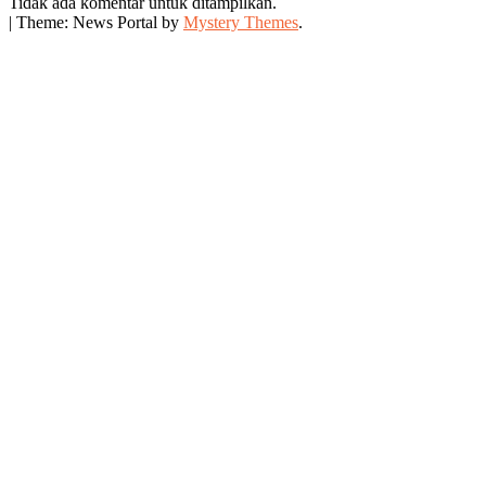
Tidak ada komentar untuk ditampilkan.
|
Theme: News Portal by
Mystery Themes
.