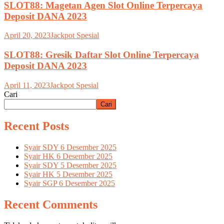
SLOT88: Magetan Agen Slot Online Terpercaya
Deposit DANA 2023
April 20, 2023
Jackpot Spesial
SLOT88: Gresik Daftar Slot Online Terpercaya
Deposit DANA 2023
April 11, 2023
Jackpot Spesial
Cari
Cari
Recent Posts
Syair SDY 6 Desember 2025
Syair HK 6 Desember 2025
Syair SDY 5 Desember 2025
Syair HK 5 Desember 2025
Syair SGP 6 Desember 2025
Recent Comments