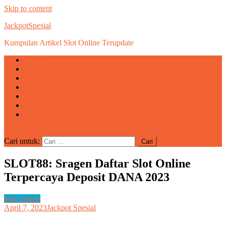
Skip to content
JackpotSpesial
Kumpulan Artikel Slot Online Terupdate
Home
Tips dan Trik Bermain Slot
Agen Slot
Togel Hongkong
Togel Singapura
Togel Sydney
Slot Deposit Pulsa
site mode button
Cari untuk:
SLOT88: Sragen Daftar Slot Online
Terpercaya Deposit DANA 2023
Slot Online
April 7, 2023
Jackpot Spesial