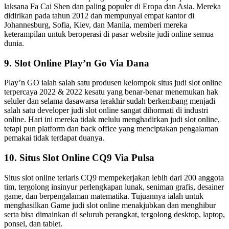
laksana Fa Cai Shen dan paling populer di Eropa dan Asia. Mereka
didirikan pada tahun 2012 dan mempunyai empat kantor di
Johannesburg, Sofia, Kiev, dan Manila, memberi mereka
keterampilan untuk beroperasi di pasar website judi online semua
dunia.
9. Slot Online Play’n Go Via Dana
Play’n GO ialah salah satu produsen kelompok situs judi slot online
terpercaya 2022 & 2022 kesatu yang benar-benar menemukan hak
seluler dan selama dasawarsa terakhir sudah berkembang menjadi
salah satu developer judi slot online sangat dihormati di industri
online. Hari ini mereka tidak melulu menghadirkan judi slot online,
tetapi pun platform dan back office yang menciptakan pengalaman
pemakai tidak terdapat duanya.
10. Situs Slot Online CQ9 Via Pulsa
Situs slot online terlaris CQ9 mempekerjakan lebih dari 200 anggota
tim, tergolong insinyur perlengkapan lunak, seniman grafis, desainer
game, dan berpengalaman matematika. Tujuannya ialah untuk
menghasilkan Game judi slot online menakjubkan dan menghibur
serta bisa dimainkan di seluruh perangkat, tergolong desktop, laptop,
ponsel, dan tablet.