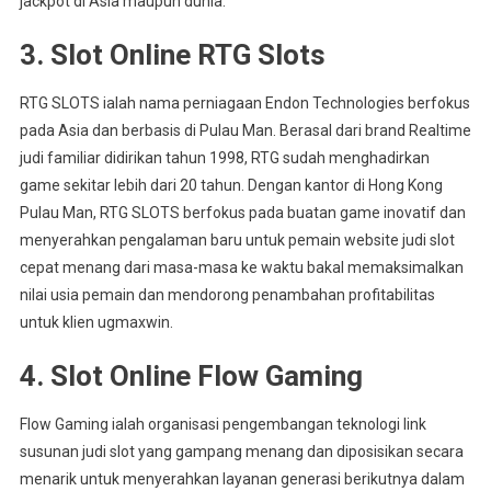
jackpot di Asia maupun dunia.
3. Slot Online RTG Slots
RTG SLOTS ialah nama perniagaan Endon Technologies berfokus
pada Asia dan berbasis di Pulau Man. Berasal dari brand Realtime
judi familiar didirikan tahun 1998, RTG sudah menghadirkan
game sekitar lebih dari 20 tahun. Dengan kantor di Hong Kong
Pulau Man, RTG SLOTS berfokus pada buatan game inovatif dan
menyerahkan pengalaman baru untuk pemain website judi slot
cepat menang dari masa-masa ke waktu bakal memaksimalkan
nilai usia pemain dan mendorong penambahan profitabilitas
untuk klien ugmaxwin.
4. Slot Online Flow Gaming
Flow Gaming ialah organisasi pengembangan teknologi link
susunan judi slot yang gampang menang dan diposisikan secara
menarik untuk menyerahkan layanan generasi berikutnya dalam