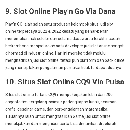
9. Slot Online Play’n Go Via Dana
Play’n GO ialah salah satu produsen kelompok situs judi slot
online terpercaya 2022 & 2022 kesatu yang benar-benar
menemukan hak seluler dan selama dasawarsa terakhir sudah
berkembang menjadi salah satu developer judi slot online sangat
dihormati di industri online. Hari ini mereka tidak melulu
menghadirkan judi slot online, tetapi pun platform dan back office
yang menciptakan pengalaman pemakai tidak terdapat duanya.
10. Situs Slot Online CQ9 Via Pulsa
Situs slot online terlaris CQ9 mempekerjakan lebih dari 200
anggota tim, tergolong insinyur perlengkapan lunak, seniman
grafis, desainer game, dan berpengalaman matematika.
Tujuannya ialah untuk menghasilkan Game judi slot online
menakjubkan dan menghibur serta bisa dimainkan di seluruh