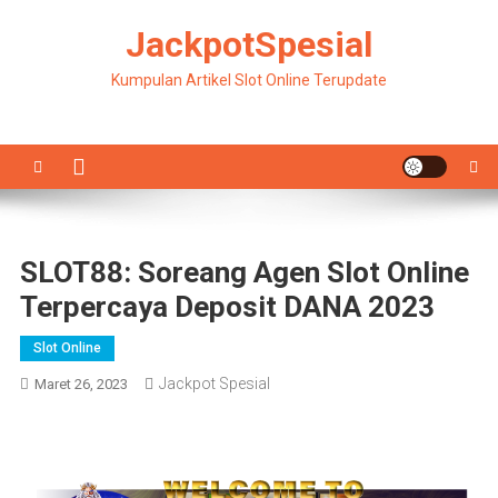
Skip
JackpotSpesial
to
content
Kumpulan Artikel Slot Online Terupdate
SLOT88: Soreang Agen Slot Online
Terpercaya Deposit DANA 2023
Slot Online
Jackpot Spesial
Maret 26, 2023