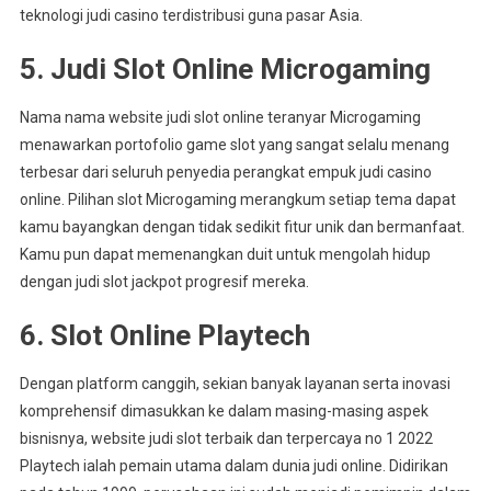
teknologi judi casino terdistribusi guna pasar Asia.
5. Judi Slot Online Microgaming
Nama nama website judi slot online teranyar Microgaming
menawarkan portofolio game slot yang sangat selalu menang
terbesar dari seluruh penyedia perangkat empuk judi casino
online. Pilihan slot Microgaming merangkum setiap tema dapat
kamu bayangkan dengan tidak sedikit fitur unik dan bermanfaat.
Kamu pun dapat memenangkan duit untuk mengolah hidup
dengan judi slot jackpot progresif mereka.
6. Slot Online Playtech
Dengan platform canggih, sekian banyak layanan serta inovasi
komprehensif dimasukkan ke dalam masing-masing aspek
bisnisnya, website judi slot terbaik dan terpercaya no 1 2022
Playtech ialah pemain utama dalam dunia judi online. Didirikan