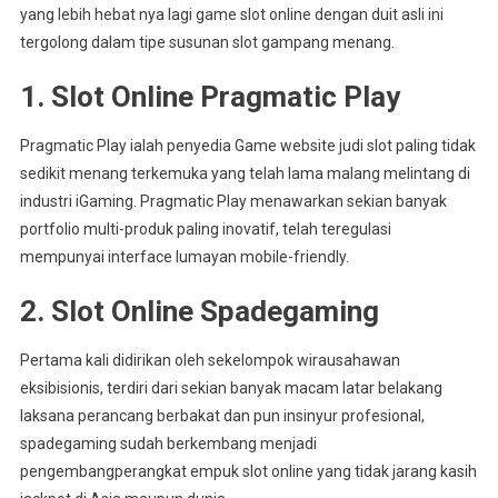
yang lebih hebat nya lagi game slot online dengan duit asli ini
tergolong dalam tipe susunan slot gampang menang.
1. Slot Online Pragmatic Play
Pragmatic Play ialah penyedia Game website judi slot paling tidak
sedikit menang terkemuka yang telah lama malang melintang di
industri iGaming. Pragmatic Play menawarkan sekian banyak
portfolio multi-produk paling inovatif, telah teregulasi
mempunyai interface lumayan mobile-friendly.
2. Slot Online Spadegaming
Pertama kali didirikan oleh sekelompok wirausahawan
eksibisionis, terdiri dari sekian banyak macam latar belakang
laksana perancang berbakat dan pun insinyur profesional,
spadegaming sudah berkembang menjadi
pengembangperangkat empuk slot online yang tidak jarang kasih