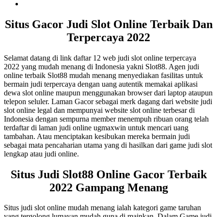
Situs Gacor Judi Slot Online Terbaik Dan
Terpercaya 2022
Selamat datang di link daftar 12 web judi slot online terpercaya
2022 yang mudah menang di Indonesia yakni Slot88. Agen judi
online terbaik Slot88 mudah menang menyediakan fasilitas untuk
bermain judi terpercaya dengan uang autentik memakai aplikasi
dewa slot online maupun menggunakan browser dari laptop ataupun
telepon seluler. Laman Gacor sebagai merk dagang dari website judi
slot online legal dan mempunyai website slot online terbesar di
Indonesia dengan sempurna member menempuh ribuan orang telah
terdaftar di laman judi online ugmaxwin untuk mencari uang
tambahan. Atau menciptakan kesibukan mereka bermain judi
sebagai mata pencaharian utama yang di hasilkan dari game judi slot
lengkap atau judi online.
Situs Judi Slot88 Online Gacor Terbaik
2022 Gampang Menang
Situs judi slot online mudah menang ialah kategori game taruhan
yang tergolong lumayan mudah guna di mainkan. Dalam Game judi