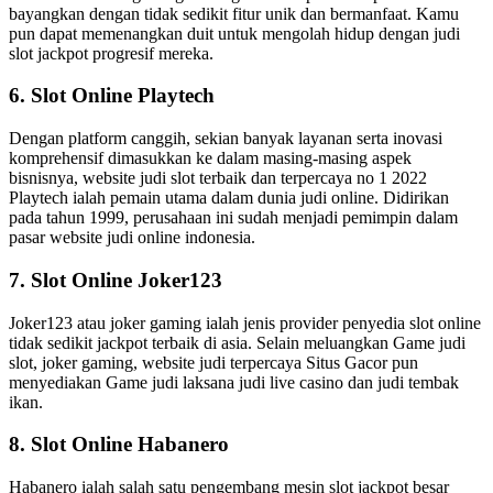
bayangkan dengan tidak sedikit fitur unik dan bermanfaat. Kamu
pun dapat memenangkan duit untuk mengolah hidup dengan judi
slot jackpot progresif mereka.
6. Slot Online Playtech
Dengan platform canggih, sekian banyak layanan serta inovasi
komprehensif dimasukkan ke dalam masing-masing aspek
bisnisnya, website judi slot terbaik dan terpercaya no 1 2022
Playtech ialah pemain utama dalam dunia judi online. Didirikan
pada tahun 1999, perusahaan ini sudah menjadi pemimpin dalam
pasar website judi online indonesia.
7. Slot Online Joker123
Joker123 atau joker gaming ialah jenis provider penyedia slot online
tidak sedikit jackpot terbaik di asia. Selain meluangkan Game judi
slot, joker gaming, website judi terpercaya Situs Gacor pun
menyediakan Game judi laksana judi live casino dan judi tembak
ikan.
8. Slot Online Habanero
Habanero ialah salah satu pengembang mesin slot jackpot besar