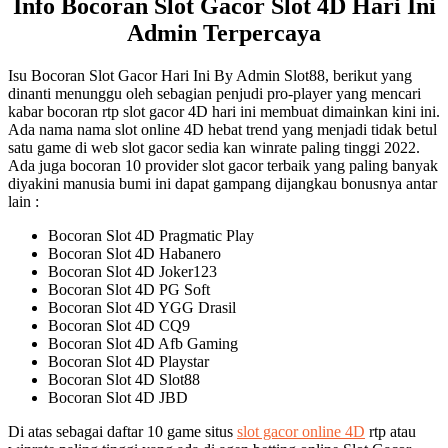
Info Bocoran Slot Gacor Slot 4D Hari Ini
Admin Terpercaya
Isu Bocoran Slot Gacor Hari Ini By Admin Slot88, berikut yang
dinanti menunggu oleh sebagian penjudi pro-player yang mencari
kabar bocoran rtp slot gacor 4D hari ini membuat dimainkan kini ini.
Ada nama nama slot online 4D hebat trend yang menjadi tidak betul
satu game di web slot gacor sedia kan winrate paling tinggi 2022.
Ada juga bocoran 10 provider slot gacor terbaik yang paling banyak
diyakini manusia bumi ini dapat gampang dijangkau bonusnya antar
lain :
Bocoran Slot 4D Pragmatic Play
Bocoran Slot 4D Habanero
Bocoran Slot 4D Joker123
Bocoran Slot 4D PG Soft
Bocoran Slot 4D YGG Drasil
Bocoran Slot 4D CQ9
Bocoran Slot 4D Afb Gaming
Bocoran Slot 4D Playstar
Bocoran Slot 4D Slot88
Bocoran Slot 4D JBD
Di atas sebagai daftar 10 game situs
slot gacor online 4D
rtp atau