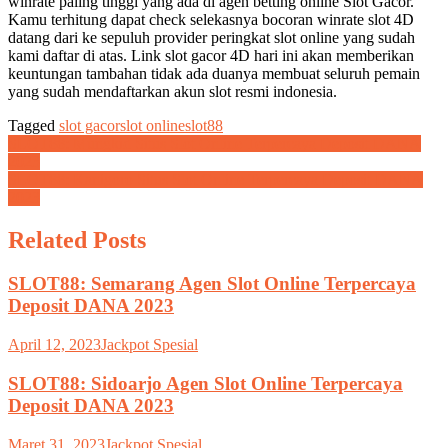
winrate paling tinggi yang ada di agen betting online Slot Gacor.
Kamu terhitung dapat check selekasnya bocoran winrate slot 4D
datang dari ke sepuluh provider peringkat slot online yang sudah
kami daftar di atas. Link slot gacor 4D hari ini akan memberikan
keuntungan tambahan tidak ada duanya membuat seluruh pemain
yang sudah mendaftarkan akun slot resmi indonesia.
Tagged
slot gacor
slot online
slot88
Navigasi
SLOT88: Mungkid Situs Slot Online Terpercaya Deposit DANA
2023
pos
SLOT88: Kanigoro Situs Slot Online Terpercaya Deposit DANA
2023
Related Posts
SLOT88: Semarang Agen Slot Online Terpercaya
Deposit DANA 2023
April 12, 2023
Jackpot Spesial
SLOT88: Sidoarjo Agen Slot Online Terpercaya
Deposit DANA 2023
Maret 31, 2023
Jackpot Spesial