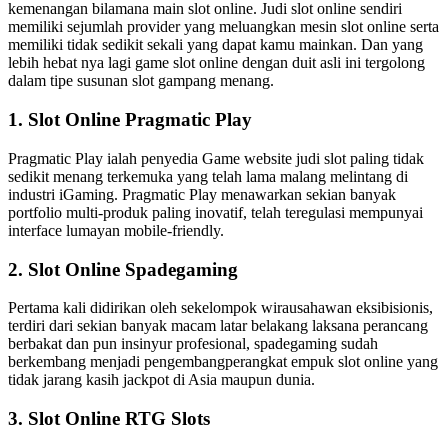
kemenangan bilamana main slot online. Judi slot online sendiri
memiliki sejumlah provider yang meluangkan mesin slot online serta
memiliki tidak sedikit sekali yang dapat kamu mainkan. Dan yang
lebih hebat nya lagi game slot online dengan duit asli ini tergolong
dalam tipe susunan slot gampang menang.
1. Slot Online Pragmatic Play
Pragmatic Play ialah penyedia Game website judi slot paling tidak
sedikit menang terkemuka yang telah lama malang melintang di
industri iGaming. Pragmatic Play menawarkan sekian banyak
portfolio multi-produk paling inovatif, telah teregulasi mempunyai
interface lumayan mobile-friendly.
2. Slot Online Spadegaming
Pertama kali didirikan oleh sekelompok wirausahawan eksibisionis,
terdiri dari sekian banyak macam latar belakang laksana perancang
berbakat dan pun insinyur profesional, spadegaming sudah
berkembang menjadi pengembangperangkat empuk slot online yang
tidak jarang kasih jackpot di Asia maupun dunia.
3. Slot Online RTG Slots