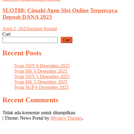
SLOT88: Cimahi Agen Slot Online Terpercaya
Deposit DANA 2023
April 2, 2023
Jackpot Spesial
Cari
Cari
Recent Posts
Syair SDY 6 Desember 2025
Syair HK 6 Desember 2025
Syair SDY 5 Desember 2025
Syair HK 5 Desember 2025
Syair SGP 6 Desember 2025
Recent Comments
Tidak ada komentar untuk ditampilkan.
|
Theme: News Portal by
Mystery Themes
.