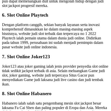
pun dapat memenangkan duit untuk mengolah hidup dengan judi
slot jackpot progresif mereka.
6. Slot Online Playtech
Dengan platform canggih, sekian banyak layanan serta inovasi
komprehensif dimasukkan ke dalam masing-masing aspek
bisnisnya, website judi slot terbaik dan terpercaya no 1 2022
Playtech ialah pemain utama dalam dunia judi online. Didirikan
pada tahun 1999, perusahaan ini sudah menjadi pemimpin dalam
pasar website judi online indonesia.
7. Slot Online Joker123
Joker123 atau joker gaming ialah jenis provider penyedia slot online
tidak sedikit jackpot terbaik di asia. Selain meluangkan Game judi
slot, joker gaming, website judi terpercaya Situs Gacor pun
menyediakan Game judi laksana judi live casino dan judi tembak
ikan.
8. Slot Online Habanero
Habanero ialah salah satu pengembang mesin slot jackpot besar
laksana Fa Cai Shen dan paling populer di Eropa dan Asia. Mereka