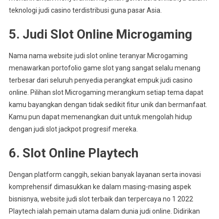
teknologi judi casino terdistribusi guna pasar Asia.
5. Judi Slot Online Microgaming
Nama nama website judi slot online teranyar Microgaming
menawarkan portofolio game slot yang sangat selalu menang
terbesar dari seluruh penyedia perangkat empuk judi casino
online. Pilihan slot Microgaming merangkum setiap tema dapat
kamu bayangkan dengan tidak sedikit fitur unik dan bermanfaat.
Kamu pun dapat memenangkan duit untuk mengolah hidup
dengan judi slot jackpot progresif mereka.
6. Slot Online Playtech
Dengan platform canggih, sekian banyak layanan serta inovasi
komprehensif dimasukkan ke dalam masing-masing aspek
bisnisnya, website judi slot terbaik dan terpercaya no 1 2022
Playtech ialah pemain utama dalam dunia judi online. Didirikan