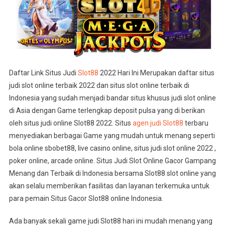
Daftar Link Situs Judi
Slot88
2022 Hari Ini Merupakan daftar situs
judi slot online terbaik 2022 dan situs slot online terbaik di
Indonesia yang sudah menjadi bandar situs khusus judi slot online
di Asia dengan Game terlengkap deposit pulsa yang di berikan
oleh situs judi online Slot88 2022. Situs
agen judi Slot88
terbaru
menyediakan berbagai Game yang mudah untuk menang seperti
bola online sbobet88, live casino online, situs judi slot online 2022 ,
poker online, arcade online. Situs Judi Slot Online Gacor Gampang
Menang dan Terbaik di Indonesia bersama Slot88 slot online yang
akan selalu memberikan fasilitas dan layanan terkemuka untuk
para pemain Situs Gacor Slot88 online Indonesia.
Ada banyak sekali game judi Slot88 hari ini mudah menang yang