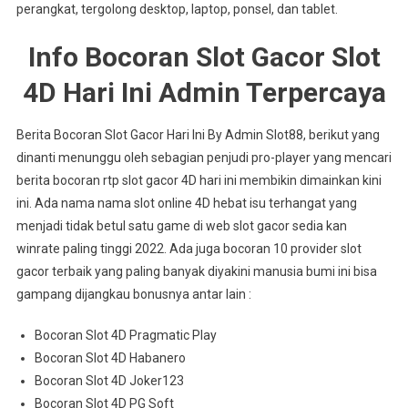
perangkat, tergolong desktop, laptop, ponsel, dan tablet.
Info Bocoran Slot Gacor Slot
4D Hari Ini Admin Terpercaya
Berita Bocoran Slot Gacor Hari Ini By Admin Slot88, berikut yang
dinanti menunggu oleh sebagian penjudi pro-player yang mencari
berita bocoran rtp slot gacor 4D hari ini membikin dimainkan kini
ini. Ada nama nama slot online 4D hebat isu terhangat yang
menjadi tidak betul satu game di web slot gacor sedia kan
winrate paling tinggi 2022. Ada juga bocoran 10 provider slot
gacor terbaik yang paling banyak diyakini manusia bumi ini bisa
gampang dijangkau bonusnya antar lain :
Bocoran Slot 4D Pragmatic Play
Bocoran Slot 4D Habanero
Bocoran Slot 4D Joker123
Bocoran Slot 4D PG Soft