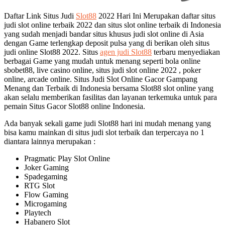
Daftar Link Situs Judi
Slot88
2022 Hari Ini Merupakan daftar situs
judi slot online terbaik 2022 dan situs slot online terbaik di Indonesia
yang sudah menjadi bandar situs khusus judi slot online di Asia
dengan Game terlengkap deposit pulsa yang di berikan oleh situs
judi online Slot88 2022. Situs
agen judi Slot88
terbaru menyediakan
berbagai Game yang mudah untuk menang seperti bola online
sbobet88, live casino online, situs judi slot online 2022 , poker
online, arcade online. Situs Judi Slot Online Gacor Gampang
Menang dan Terbaik di Indonesia bersama Slot88 slot online yang
akan selalu memberikan fasilitas dan layanan terkemuka untuk para
pemain Situs Gacor Slot88 online Indonesia.
Ada banyak sekali game judi Slot88 hari ini mudah menang yang
bisa kamu mainkan di situs judi slot terbaik dan terpercaya no 1
diantara lainnya merupakan :
Pragmatic Play Slot Online
Joker Gaming
Spadegaming
RTG Slot
Flow Gaming
Microgaming
Playtech
Habanero Slot