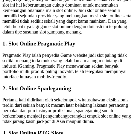
slot ini hal keberuntungan cukup dominan untuk menemukan
kemenangan bilamana main slot online. Judi slot online sendiri
memiliki sejumlah provider yang meluangkan mesin slot online serta
memiliki tidak sedikit sekali yang dapat kamu mainkan. Dan yang
lebih hebat nya lagi game slot online dengan duit asli ini tergolong
dalam tipe susunan slot gampang menang.
1. Slot Online Pragmatic Play
Pragmatic Play ialah penyedia Game website judi slot paling tidak
sedikit menang terkemuka yang telah lama malang melintang di
industri iGaming. Pragmatic Play menawarkan sekian banyak
portfolio multi-produk paling inovatif, telah teregulasi mempunyai
interface lumayan mobile-friendly.
2. Slot Online Spadegaming
Pertama kali didirikan oleh sekelompok wirausahawan eksibisionis,
terdiri dari sekian banyak macam latar belakang laksana perancang
berbakat dan pun insinyur profesional, spadegaming sudah
berkembang menjadi pengembangperangkat empuk slot online yang
tidak jarang kasih jackpot di Asia maupun dunia.
3. Slot Online RTG Slots