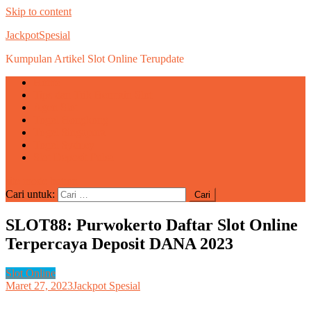
Skip to content
JackpotSpesial
Kumpulan Artikel Slot Online Terupdate
Home
Tips dan Trik Bermain Slot
Agen Slot
Togel Hongkong
Togel Singapura
Togel Sydney
Slot Deposit Pulsa
site mode button
Cari untuk:
SLOT88: Purwokerto Daftar Slot Online
Terpercaya Deposit DANA 2023
Slot Online
Maret 27, 2023
Jackpot Spesial