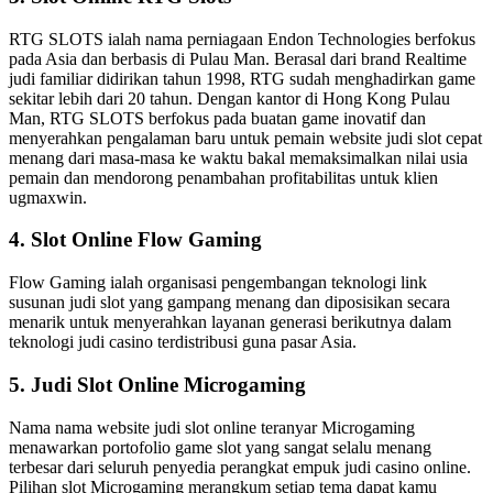
RTG SLOTS ialah nama perniagaan Endon Technologies berfokus
pada Asia dan berbasis di Pulau Man. Berasal dari brand Realtime
judi familiar didirikan tahun 1998, RTG sudah menghadirkan game
sekitar lebih dari 20 tahun. Dengan kantor di Hong Kong Pulau
Man, RTG SLOTS berfokus pada buatan game inovatif dan
menyerahkan pengalaman baru untuk pemain website judi slot cepat
menang dari masa-masa ke waktu bakal memaksimalkan nilai usia
pemain dan mendorong penambahan profitabilitas untuk klien
ugmaxwin.
4. Slot Online Flow Gaming
Flow Gaming ialah organisasi pengembangan teknologi link
susunan judi slot yang gampang menang dan diposisikan secara
menarik untuk menyerahkan layanan generasi berikutnya dalam
teknologi judi casino terdistribusi guna pasar Asia.
5. Judi Slot Online Microgaming
Nama nama website judi slot online teranyar Microgaming
menawarkan portofolio game slot yang sangat selalu menang
terbesar dari seluruh penyedia perangkat empuk judi casino online.
Pilihan slot Microgaming merangkum setiap tema dapat kamu