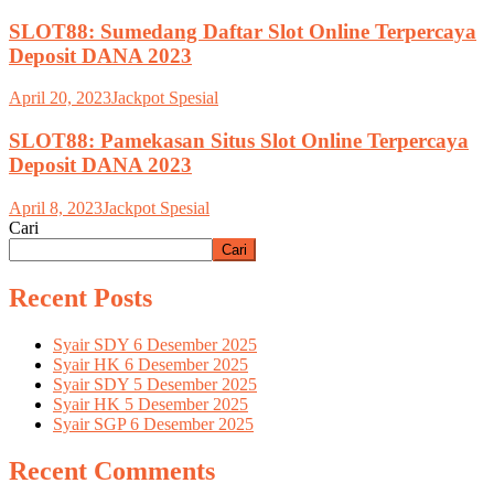
SLOT88: Sumedang Daftar Slot Online Terpercaya
Deposit DANA 2023
April 20, 2023
Jackpot Spesial
SLOT88: Pamekasan Situs Slot Online Terpercaya
Deposit DANA 2023
April 8, 2023
Jackpot Spesial
Cari
Cari
Recent Posts
Syair SDY 6 Desember 2025
Syair HK 6 Desember 2025
Syair SDY 5 Desember 2025
Syair HK 5 Desember 2025
Syair SGP 6 Desember 2025
Recent Comments