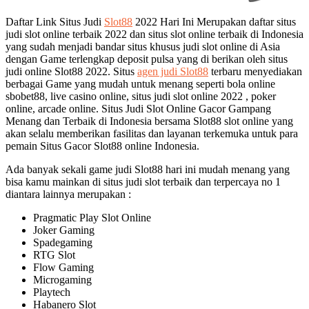
Daftar Link Situs Judi
Slot88
2022 Hari Ini Merupakan daftar situs
judi slot online terbaik 2022 dan situs slot online terbaik di Indonesia
yang sudah menjadi bandar situs khusus judi slot online di Asia
dengan Game terlengkap deposit pulsa yang di berikan oleh situs
judi online Slot88 2022. Situs
agen judi Slot88
terbaru menyediakan
berbagai Game yang mudah untuk menang seperti bola online
sbobet88, live casino online, situs judi slot online 2022 , poker
online, arcade online. Situs Judi Slot Online Gacor Gampang
Menang dan Terbaik di Indonesia bersama Slot88 slot online yang
akan selalu memberikan fasilitas dan layanan terkemuka untuk para
pemain Situs Gacor Slot88 online Indonesia.
Ada banyak sekali game judi Slot88 hari ini mudah menang yang
bisa kamu mainkan di situs judi slot terbaik dan terpercaya no 1
diantara lainnya merupakan :
Pragmatic Play Slot Online
Joker Gaming
Spadegaming
RTG Slot
Flow Gaming
Microgaming
Playtech
Habanero Slot