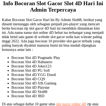
Info Bocoran Slot Gacor Slot 4D Hari Ini
Admin Terpercaya
Kabar Bocoran Slot Gacor Hari Ini By Admin Slot88, berikut yang
dinanti menunggu oleh sebagian penjudi pro-player yang mencari
berita bocoran rtp slot gacor 4D hari ini membikin dimainkan kini
ini. Ada nama nama slot online 4D hebat isu terhangat yang menjadi
tidak betul satu game di website slot gacor sedia kan winrate paling
tinggi 2022. Ada juga bocoran 10 provider slot gacor terbaik yang
paling banyak diyakini manusia bumi ini bisa mudah dijangkau
bonusnya antar lain :
Bocoran Slot 4D Pragmatic Play
Bocoran Slot 4D Habanero
Bocoran Slot 4D Joker123
Bocoran Slot 4D PG Soft
Bocoran Slot 4D YGG Drasil
Bocoran Slot 4D CQ9
Bocoran Slot 4D Afb Gaming
Bocoran Slot 4D Playstar
Bocoran Slot 4D Slot88
Bocoran Slot 4D JBD
Di atas sebagai daftar 10 game situs
slot gacor online 4D
rtp atau