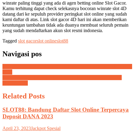
winrate paling tinggi yang ada di agen betting online Slot Gacor.
Kamu terhitung dapat check selekasnya bocoran winrate slot 4D
datang dari ke sepuluh provider peringkat slot online yang sudah
kami daftar di atas. Link slot gacor 4D hari ini akan memberikan
keuntungan tambahan tidak ada duanya membuat seluruh pemain
yang sudah mendaftarkan akun slot resmi indonesia.
Tagged
slot gacor
slot online
slot88
Navigasi pos
SLOT88: Purworejo Agen Slot Online Terpercaya Deposit DANA
2023
SLOT88: Tulungagung Agen Slot Online Terpercaya Deposit
DANA 2023
Related Posts
SLOT88: Bandung Daftar Slot Online Terpercaya
Deposit DANA 2023
April 23, 2023
Jackpot Spesial