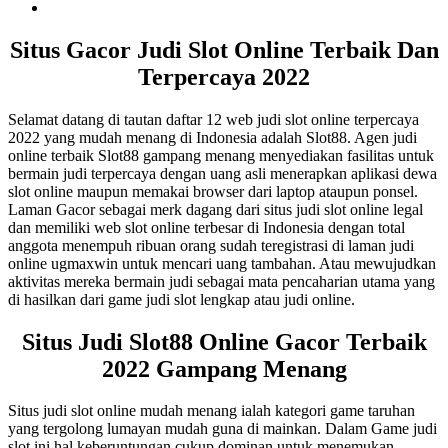
Situs Gacor Judi Slot Online Terbaik Dan
Terpercaya 2022
Selamat datang di tautan daftar 12 web judi slot online terpercaya
2022 yang mudah menang di Indonesia adalah Slot88. Agen judi
online terbaik Slot88 gampang menang menyediakan fasilitas untuk
bermain judi terpercaya dengan uang asli menerapkan aplikasi dewa
slot online maupun memakai browser dari laptop ataupun ponsel.
Laman Gacor sebagai merk dagang dari situs judi slot online legal
dan memiliki web slot online terbesar di Indonesia dengan total
anggota menempuh ribuan orang sudah teregistrasi di laman judi
online ugmaxwin untuk mencari uang tambahan. Atau mewujudkan
aktivitas mereka bermain judi sebagai mata pencaharian utama yang
di hasilkan dari game judi slot lengkap atau judi online.
Situs Judi Slot88 Online Gacor Terbaik
2022 Gampang Menang
Situs judi slot online mudah menang ialah kategori game taruhan
yang tergolong lumayan mudah guna di mainkan. Dalam Game judi
slot ini hal keberuntungan cukup dominan untuk menemukan