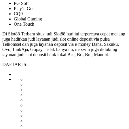
PG Soft
Play’n Go
CQ9
Global Gaming
One Touch
Di Slot88 Terbaru situs judi Slot88 hari ini terpercaya cepat menang
juga hadirkan judi layanan judi slot online deposit via pulsa
Telkomsel dan juga layanan deposit via e-money Dana, Sakuku,
Ovo, LinkAja, Gopay. Tidak hanya itu, maxwin juga didukung
layanan judi slot deposit bank lokal Bca, Bri, Bni, Mandiri.
DAFTAR ISI