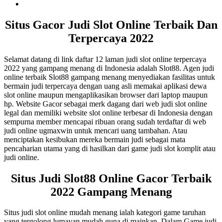
Situs Gacor Judi Slot Online Terbaik Dan
Terpercaya 2022
Selamat datang di link daftar 12 laman judi slot online terpercaya
2022 yang gampang menang di Indonesia adalah Slot88. Agen judi
online terbaik Slot88 gampang menang menyediakan fasilitas untuk
bermain judi terpercaya dengan uang asli memakai aplikasi dewa
slot online maupun mengaplikasikan browser dari laptop maupun
hp. Website Gacor sebagai merk dagang dari web judi slot online
legal dan memiliki website slot online terbesar di Indonesia dengan
sempurna member mencapai ribuan orang sudah terdaftar di web
judi online ugmaxwin untuk mencari uang tambahan. Atau
menciptakan kesibukan mereka bermain judi sebagai mata
pencaharian utama yang di hasilkan dari game judi slot komplit atau
judi online.
Situs Judi Slot88 Online Gacor Terbaik
2022 Gampang Menang
Situs judi slot online mudah menang ialah kategori game taruhan
yang tergolong lumayan mudah guna di mainkan. Dalam Game judi