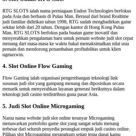
RTG SLOTS ialah nama perniagaan Endon Technologies berfokus
pada Asia dan berbasis di Pulau Man. Berasal dari brand Realtime
judi familiar didirikan tahun 1998, RTG sudah menghadirkan game
sekitar lebih dari 20 tahun. Dengan kantor di Hong Kong Pulau
Man, RTG SLOTS berfokus pada buatan game inovatif dan
menyerahkan pengalaman baru untuk pemain website judi slot cepat
menang dari masa-masa ke waktu bakal memaksimalkan nilai usia
pemain dan mendorong penambahan profitabilitas untuk klien
ugmaxwin.
4. Slot Online Flow Gaming
Flow Gaming ialah organisasi pengembangan teknologi link
susunan judi slot yang gampang menang dan diposisikan secara
menarik untuk menyerahkan layanan generasi berikutnya dalam
teknologi judi casino terdistribusi guna pasar Asia.
5. Judi Slot Online Microgaming
Nama nama website judi slot online teranyar Microgaming
menawarkan portofolio game slot yang sangat selalu menang
terbesar dari seluruh penyedia perangkat empuk judi casino online.
Pilihan slot Microgaming merangkum setiap tema dapat kamu