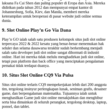
laksana Fa Cai Shen dan paling populer di Eropa dan Asia. Mereka
didirikan pada tahun 2012 dan mempunyai empat kantor di
Johannesburg, Sofia, Kiev, dan Manila, memberi mereka
keterampilan untuk beroperasi di pasar website judi online semua
dunia.
9. Slot Online Play’n Go Via Dana
Play’n GO ialah salah satu produsen kelompok situs judi slot online
terpercaya 2022 & 2022 kesatu yang benar-benar menemukan hak
seluler dan selama dasawarsa terakhir sudah berkembang menjadi
salah satu developer judi slot online sangat dihormati di industri
online. Hari ini mereka tidak melulu menghadirkan judi slot online,
tetapi pun platform dan back office yang menciptakan pengalaman
pemakai tidak terdapat duanya.
10. Situs Slot Online CQ9 Via Pulsa
Situs slot online terlaris CQ9 mempekerjakan lebih dari 200 anggota
tim, tergolong insinyur perlengkapan lunak, seniman grafis, desainer
game, dan berpengalaman matematika. Tujuannya ialah untuk
menghasilkan Game judi slot online menakjubkan dan menghibur
serta bisa dimainkan di seluruh perangkat, tergolong desktop, laptop,
ponsel, dan tablet.