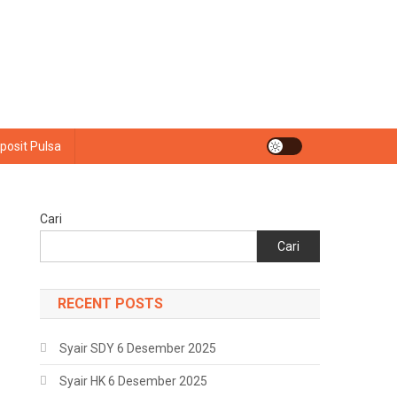
posit Pulsa
Cari
Cari
RECENT POSTS
Syair SDY 6 Desember 2025
Syair HK 6 Desember 2025