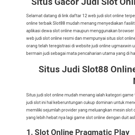
Situs Gacor Judi Slot On
Selamat datang di link daftar 12 web judi slot online te
online terbaik Slot88 mudah menang menyediakan fasilit
aplikasi dewa slot online maupun menggunakan browser
web judi slot online resmi dan mempunyai situs slot on
orang telah teregistrasi di website judi online ugmaxw
bermain judi sebagai mata pencaharian utama yang di hasil
Situs Judi Slot88 Onli
Situs judi slot online mudah menang ialah kategori ga
judi slot ini hal keberuntungan cukup dominan untuk men
memiliki sejumlah provider yang meluangkan mesin slot on
yang lebih hebat nya lagi game slot online dengan duit a
1. Slot Online Pragmatic Play