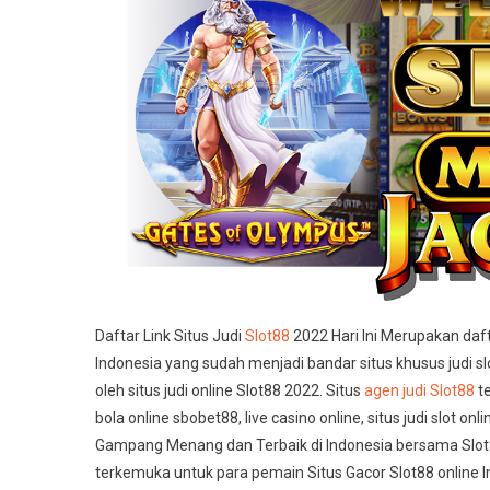
Daftar Link Situs Judi
Slot88
2022 Hari Ini Merupakan daftar
Indonesia yang sudah menjadi bandar situs khusus judi sl
oleh situs judi online Slot88 2022. Situs
agen judi Slot88
t
bola online sbobet88, live casino online, situs judi slot onl
Gampang Menang dan Terbaik di Indonesia bersama Slot88
terkemuka untuk para pemain Situs Gacor Slot88 online I