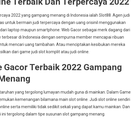
line Terbaik Dan Terpercaya 2022
rpercaya 2022 yang gampang menang di Indonesia ialah Slot88. Agen judi
as untuk bermain judi terpercaya dengan uang orisinil menggunakan
 dari laptop maupun smartphone. Web Gacor sebagai merk dagang dari
line terbesar di Indonesia dengan sempurna member mencapai ribuan
in untuk mencari uang tambahan. Atau menciptakan kesibukan mereka
kan dari game judi slot komplit atau judi online.
ne Gacor Terbaik 2022 Gampang
Menang
me taruhan yang tergolong lumayan mudah guna di mainkan. Dalam Game
emukan kemenangan bilamana main slot online. Judi slot online sendiri
line serta memiliki tidak sedikit sekali yang dapat kamu mainkan. Dan
sli ini tergolong dalam tipe susunan slot gampang menang.