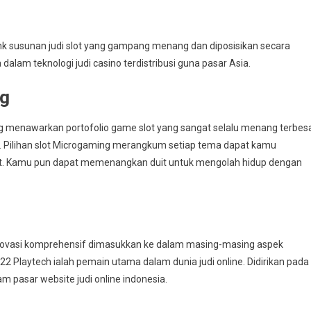
nk susunan judi slot yang gampang menang dan diposisikan secara
lam teknologi judi casino terdistribusi guna pasar Asia.
ng
ng menawarkan portofolio game slot yang sangat selalu menang terbes
ne. Pilihan slot Microgaming merangkum setiap tema dapat kamu
aat. Kamu pun dapat memenangkan duit untuk mengolah hidup dengan
inovasi komprehensif dimasukkan ke dalam masing-masing aspek
2022 Playtech ialah pemain utama dalam dunia judi online. Didirikan pada
 pasar website judi online indonesia.