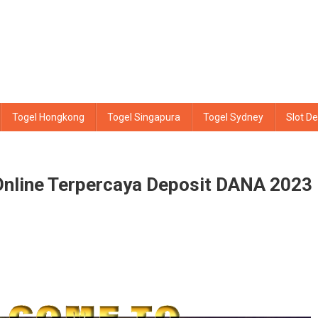
Togel Hongkong
Togel Singapura
Togel Sydney
Slot De
Online Terpercaya Deposit DANA 2023