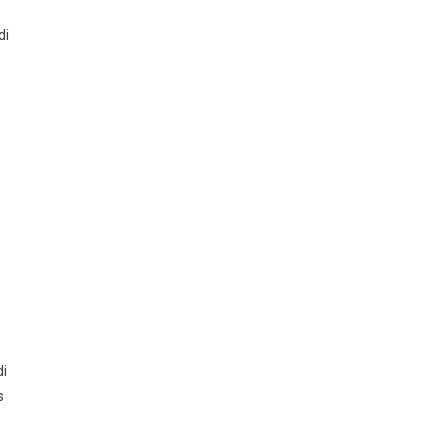
di
di
s