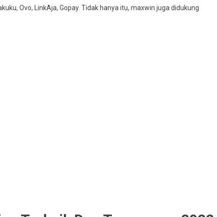
kuku, Ovo, LinkAja, Gopay. Tidak hanya itu, maxwin juga didukung