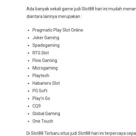
Ada banyak sekali game judi Slot88 hari ini mudah menang
diantara lainnya merupakan :
Pragmatic Play Slot Online
Joker Gaming
Spadegaming
RTG Slot
Flow Gaming
Microgaming
Playtech
Habanero Slot
PG Soft
Play’n Go
CQ9
Global Gaming
One Touch
Di Slot88 Terbaru situs judi Slot88 hari ini terpercaya cep