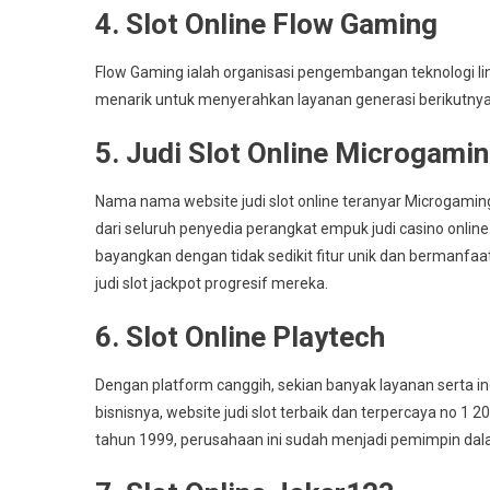
4. Slot Online Flow Gaming
Flow Gaming ialah organisasi pengembangan teknologi li
menarik untuk menyerahkan layanan generasi berikutnya da
5. Judi Slot Online Microgami
Nama nama website judi slot online teranyar Microgami
dari seluruh penyedia perangkat empuk judi casino onli
bayangkan dengan tidak sedikit fitur unik dan bermanf
judi slot jackpot progresif mereka.
6. Slot Online Playtech
Dengan platform canggih, sekian banyak layanan serta 
bisnisnya, website judi slot terbaik dan terpercaya no 1 
tahun 1999, perusahaan ini sudah menjadi pemimpin dalam