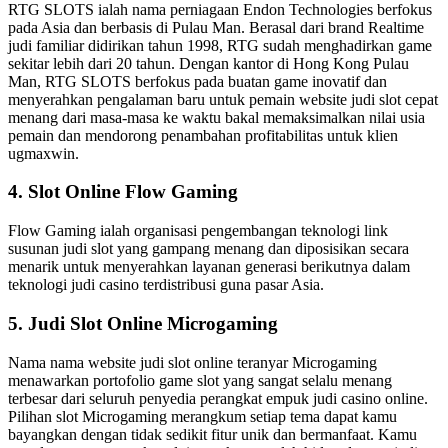
RTG SLOTS ialah nama perniagaan Endon Technologies berfokus
pada Asia dan berbasis di Pulau Man. Berasal dari brand Realtime
judi familiar didirikan tahun 1998, RTG sudah menghadirkan game
sekitar lebih dari 20 tahun. Dengan kantor di Hong Kong Pulau
Man, RTG SLOTS berfokus pada buatan game inovatif dan
menyerahkan pengalaman baru untuk pemain website judi slot cepat
menang dari masa-masa ke waktu bakal memaksimalkan nilai usia
pemain dan mendorong penambahan profitabilitas untuk klien
ugmaxwin.
4. Slot Online Flow Gaming
Flow Gaming ialah organisasi pengembangan teknologi link
susunan judi slot yang gampang menang dan diposisikan secara
menarik untuk menyerahkan layanan generasi berikutnya dalam
teknologi judi casino terdistribusi guna pasar Asia.
5. Judi Slot Online Microgaming
Nama nama website judi slot online teranyar Microgaming
menawarkan portofolio game slot yang sangat selalu menang
terbesar dari seluruh penyedia perangkat empuk judi casino online.
Pilihan slot Microgaming merangkum setiap tema dapat kamu
bayangkan dengan tidak sedikit fitur unik dan bermanfaat. Kamu