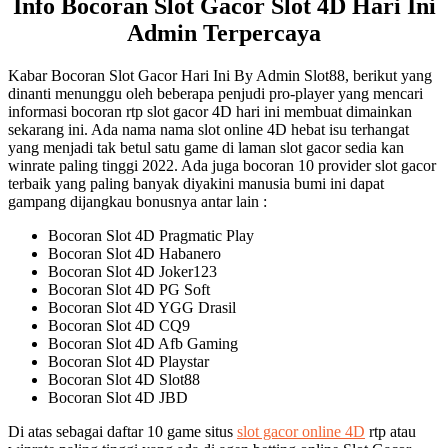
Info Bocoran Slot Gacor Slot 4D Hari Ini
Admin Terpercaya
Kabar Bocoran Slot Gacor Hari Ini By Admin Slot88, berikut yang
dinanti menunggu oleh beberapa penjudi pro-player yang mencari
informasi bocoran rtp slot gacor 4D hari ini membuat dimainkan
sekarang ini. Ada nama nama slot online 4D hebat isu terhangat
yang menjadi tak betul satu game di laman slot gacor sedia kan
winrate paling tinggi 2022. Ada juga bocoran 10 provider slot gacor
terbaik yang paling banyak diyakini manusia bumi ini dapat
gampang dijangkau bonusnya antar lain :
Bocoran Slot 4D Pragmatic Play
Bocoran Slot 4D Habanero
Bocoran Slot 4D Joker123
Bocoran Slot 4D PG Soft
Bocoran Slot 4D YGG Drasil
Bocoran Slot 4D CQ9
Bocoran Slot 4D Afb Gaming
Bocoran Slot 4D Playstar
Bocoran Slot 4D Slot88
Bocoran Slot 4D JBD
Di atas sebagai daftar 10 game situs
slot gacor online 4D
rtp atau