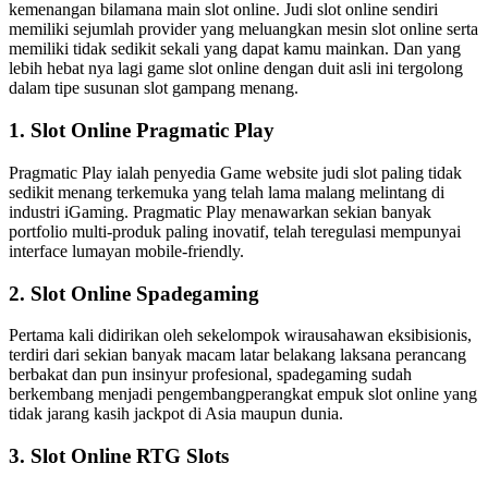
kemenangan bilamana main slot online. Judi slot online sendiri
memiliki sejumlah provider yang meluangkan mesin slot online serta
memiliki tidak sedikit sekali yang dapat kamu mainkan. Dan yang
lebih hebat nya lagi game slot online dengan duit asli ini tergolong
dalam tipe susunan slot gampang menang.
1. Slot Online Pragmatic Play
Pragmatic Play ialah penyedia Game website judi slot paling tidak
sedikit menang terkemuka yang telah lama malang melintang di
industri iGaming. Pragmatic Play menawarkan sekian banyak
portfolio multi-produk paling inovatif, telah teregulasi mempunyai
interface lumayan mobile-friendly.
2. Slot Online Spadegaming
Pertama kali didirikan oleh sekelompok wirausahawan eksibisionis,
terdiri dari sekian banyak macam latar belakang laksana perancang
berbakat dan pun insinyur profesional, spadegaming sudah
berkembang menjadi pengembangperangkat empuk slot online yang
tidak jarang kasih jackpot di Asia maupun dunia.
3. Slot Online RTG Slots