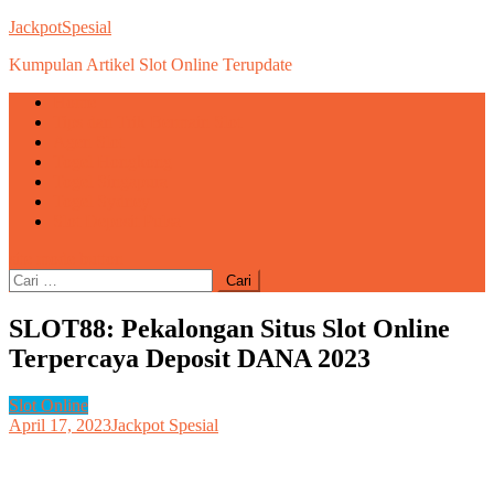
Skip
JackpotSpesial
to
Kumpulan Artikel Slot Online Terupdate
content
Home
Tips dan Trik Bermain Slot
Agen Slot
Togel Hongkong
Togel Singapura
Togel Sydney
Slot Deposit Pulsa
site mode button
Cari
untuk:
SLOT88: Pekalongan Situs Slot Online
Terpercaya Deposit DANA 2023
Slot Online
April 17, 2023
Jackpot Spesial