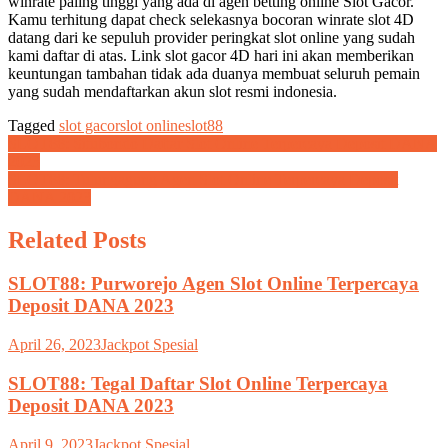
winrate paling tinggi yang ada di agen betting online Slot Gacor.
Kamu terhitung dapat check selekasnya bocoran winrate slot 4D
datang dari ke sepuluh provider peringkat slot online yang sudah
kami daftar di atas. Link slot gacor 4D hari ini akan memberikan
keuntungan tambahan tidak ada duanya membuat seluruh pemain
yang sudah mendaftarkan akun slot resmi indonesia.
Tagged
slot gacor
slot online
slot88
Navigasi
SLOT88: Situbondo Daftar Slot Online Terpercaya Deposit DANA
2023
pos
SLOT88: Tulungagung Agen Slot Online Terpercaya Deposit
DANA 2023
Related Posts
SLOT88: Purworejo Agen Slot Online Terpercaya
Deposit DANA 2023
April 26, 2023
Jackpot Spesial
SLOT88: Tegal Daftar Slot Online Terpercaya
Deposit DANA 2023
April 9, 2023
Jackpot Spesial