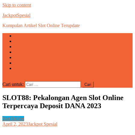
Skip to content
JackpotSpesial
Kumpulan Artikel Slot Online Terupdate
Home
Tips dan Trik Bermain Slot
Agen Slot
Togel Hongkong
Togel Singapura
Togel Sydney
Slot Deposit Pulsa
site mode button
Cari untuk:
SLOT88: Pekalongan Agen Slot Online
Terpercaya Deposit DANA 2023
Slot Online
April 2, 2023
Jackpot Spesial