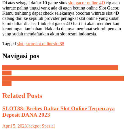
Di atas sebagai daftar 10 game situs
slot gacor online 4D
rtp atau
winrate paling tinggi yang ada di agen betting online Slot Gacor.
Kamu terhitung dapat check selekasnya bocoran winrate slot 4D
datang dari ke sepuluh provider peringkat slot online yang sudah
kami daftar di atas. Link slot gacor 4D hari ini akan memberikan
keuntungan tambahan tidak ada duanya membuat seluruh pemain
yang sudah mendaftarkan akun slot resmi indonesia.
Tagged
slot gacor
slot online
slot88
Navigasi pos
SLOT88: Cilacap Situs Slot Online Terpercaya Deposit DANA
2023
SLOT88: Indramayu Situs Slot Online Terpercaya Deposit DANA
2023
Related Posts
SLOT88: Brebes Daftar Slot Online Terpercaya
Deposit DANA 2023
April 5, 2023
Jackpot Spesial