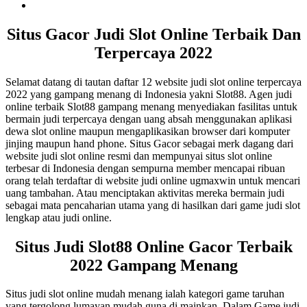
Situs Gacor Judi Slot Online Terbaik Dan
Terpercaya 2022
Selamat datang di tautan daftar 12 website judi slot online terpercaya
2022 yang gampang menang di Indonesia yakni Slot88. Agen judi
online terbaik Slot88 gampang menang menyediakan fasilitas untuk
bermain judi terpercaya dengan uang absah menggunakan aplikasi
dewa slot online maupun mengaplikasikan browser dari komputer
jinjing maupun hand phone. Situs Gacor sebagai merk dagang dari
website judi slot online resmi dan mempunyai situs slot online
terbesar di Indonesia dengan sempurna member mencapai ribuan
orang telah terdaftar di website judi online ugmaxwin untuk mencari
uang tambahan. Atau menciptakan aktivitas mereka bermain judi
sebagai mata pencaharian utama yang di hasilkan dari game judi slot
lengkap atau judi online.
Situs Judi Slot88 Online Gacor Terbaik
2022 Gampang Menang
Situs judi slot online mudah menang ialah kategori game taruhan
yang tergolong lumayan mudah guna di mainkan. Dalam Game judi