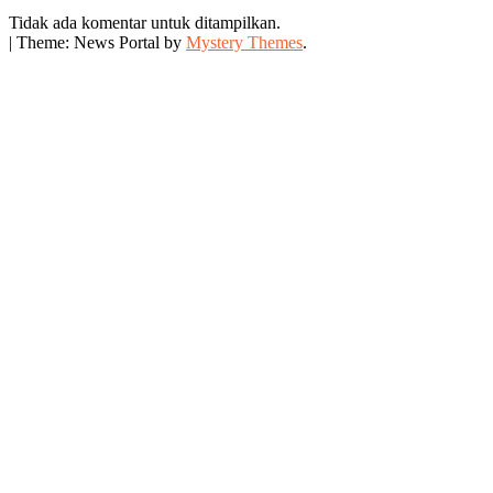
Tidak ada komentar untuk ditampilkan.
|
Theme: News Portal by
Mystery Themes
.