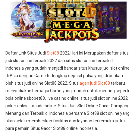
Daftar Link Situs Judi
Slot88
2022 Hari Ini Merupakan daftar situs
judi slot online terbaik 2022 dan situs slot online terbaik di
Indonesia yang sudah menjadi bandar situs khusus judi slot online
di Asia dengan Game terlengkap deposit pulsa yang di berikan
oleh situs judi online Slot88 2022. Situs
agen judi Slot88
terbaru
menyediakan berbagai Game yang mudah untuk menang seperti
bola online sbobet88, live casino online, situs judi slot online 2022 ,
poker online, arcade online. Situs Judi Slot Online Gacor Gampang
Menang dan Terbaik di Indonesia bersama Slot88 slot online yang
akan selalu memberikan fasilitas dan layanan terkemuka untuk
para pemain Situs Gacor Slot88 online Indonesia.