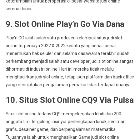
keterampilan untuk beroperasi di pasar website judi online
semua dunia.
9. Slot Online Play’n Go Via Dana
Play’n GO ialah salah satu produsen kelompok situs judi slot
online terpercaya 2022 & 2022 kesatu yang benar-benar
menemukan hak seluler dan selama dasawarsa terakhir sudah
berkembang menjadi salah satu developer judi slot online sangat
dihormati di industri online. Hari ini mereka tidak melulu
menghadirkan judi slot online, tetapi pun platform dan back office
yang menciptakan pengalaman pemakai tidak terdapat duanya.
10. Situs Slot Online CQ9 Via Pulsa
Situs slot online terlaris CQ9 mempekerjakan lebih dari 200
anggota tim, tergolong insinyur perlengkapan lunak, seniman
grafis, desainer game, dan berpengalaman matematika.
Tujuannya ialah untuk menghasilkan Game judi slot online