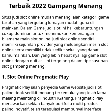
Terbaik 2022 Gampang Menang
Situs judi slot online mudah menang ialah kategori game
taruhan yang tergolong lumayan mudah guna di
mainkan. Dalam Game judi slot ini hal keberuntungan
cukup dominan untuk menemukan kemenangan
bilamana main slot online. Judi slot online sendiri
memiliki sejumlah provider yang meluangkan mesin slot
online serta memiliki tidak sedikit sekali yang dapat
kamu mainkan. Dan yang lebih hebat nya lagi game slot
online dengan duit asli ini tergolong dalam tipe susunan
slot gampang menang.
1. Slot Online Pragmatic Play
Pragmatic Play ialah penyedia Game website judi slot
paling tidak sedikit menang terkemuka yang telah lama
malang melintang di industri iGaming. Pragmatic Play
menawarkan sekian banyak portfolio multi-produk
paling inovatif, telah teregulasi mempunyai interface