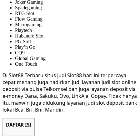
Joker Gaming
Spadegaming
RTG Slot
Flow Gaming
Microgaming
Playtech
Habanero Slot
PG Soft
Play’n Go
CQ9
Global Gaming
One Touch
Di Slot88 Terbaru situs judi Slot88 hari ini terpercaya
cepat menang juga hadirkan judi layanan judi slot online
deposit via pulsa Telkomsel dan juga layanan deposit via
e-money Dana, Sakuku, Ovo, LinkAja, Gopay. Tidak hanya
itu, maxwin juga didukung layanan judi slot deposit bank
lokal Bca, Bri, Bni, Mandiri.
DAFTAR ISI