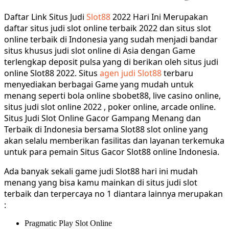
Daftar Link Situs Judi
Slot88
2022 Hari Ini Merupakan
daftar situs judi slot online terbaik 2022 dan situs slot
online terbaik di Indonesia yang sudah menjadi bandar
situs khusus judi slot online di Asia dengan Game
terlengkap deposit pulsa yang di berikan oleh situs judi
online Slot88 2022. Situs
agen judi Slot88
terbaru
menyediakan berbagai Game yang mudah untuk
menang seperti bola online sbobet88, live casino online,
situs judi slot online 2022 , poker online, arcade online.
Situs Judi Slot Online Gacor Gampang Menang dan
Terbaik di Indonesia bersama Slot88 slot online yang
akan selalu memberikan fasilitas dan layanan terkemuka
untuk para pemain Situs Gacor Slot88 online Indonesia.
Ada banyak sekali game judi Slot88 hari ini mudah
menang yang bisa kamu mainkan di situs judi slot
terbaik dan terpercaya no 1 diantara lainnya merupakan
:
Pragmatic Play Slot Online