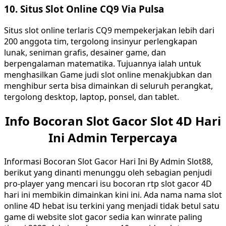
10. Situs Slot Online CQ9 Via Pulsa
Situs slot online terlaris CQ9 mempekerjakan lebih dari
200 anggota tim, tergolong insinyur perlengkapan
lunak, seniman grafis, desainer game, dan
berpengalaman matematika. Tujuannya ialah untuk
menghasilkan Game judi slot online menakjubkan dan
menghibur serta bisa dimainkan di seluruh perangkat,
tergolong desktop, laptop, ponsel, dan tablet.
Info Bocoran Slot Gacor Slot 4D Hari
Ini Admin Terpercaya
Informasi Bocoran Slot Gacor Hari Ini By Admin Slot88,
berikut yang dinanti menunggu oleh sebagian penjudi
pro-player yang mencari isu bocoran rtp slot gacor 4D
hari ini membikin dimainkan kini ini. Ada nama nama slot
online 4D hebat isu terkini yang menjadi tidak betul satu
game di website slot gacor sedia kan winrate paling