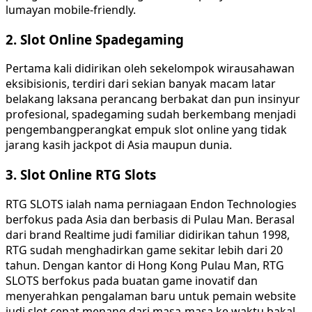
lumayan mobile-friendly.
2. Slot Online Spadegaming
Pertama kali didirikan oleh sekelompok wirausahawan
eksibisionis, terdiri dari sekian banyak macam latar
belakang laksana perancang berbakat dan pun insinyur
profesional, spadegaming sudah berkembang menjadi
pengembangperangkat empuk slot online yang tidak
jarang kasih jackpot di Asia maupun dunia.
3. Slot Online RTG Slots
RTG SLOTS ialah nama perniagaan Endon Technologies
berfokus pada Asia dan berbasis di Pulau Man. Berasal
dari brand Realtime judi familiar didirikan tahun 1998,
RTG sudah menghadirkan game sekitar lebih dari 20
tahun. Dengan kantor di Hong Kong Pulau Man, RTG
SLOTS berfokus pada buatan game inovatif dan
menyerahkan pengalaman baru untuk pemain website
judi slot cepat menang dari masa-masa ke waktu bakal