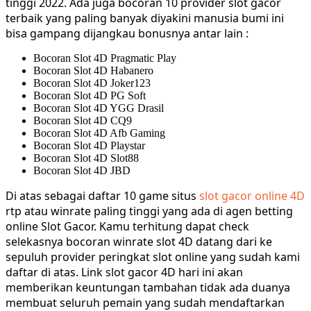
tinggi 2022. Ada juga bocoran 10 provider slot gacor
terbaik yang paling banyak diyakini manusia bumi ini
bisa gampang dijangkau bonusnya antar lain :
Bocoran Slot 4D Pragmatic Play
Bocoran Slot 4D Habanero
Bocoran Slot 4D Joker123
Bocoran Slot 4D PG Soft
Bocoran Slot 4D YGG Drasil
Bocoran Slot 4D CQ9
Bocoran Slot 4D Afb Gaming
Bocoran Slot 4D Playstar
Bocoran Slot 4D Slot88
Bocoran Slot 4D JBD
Di atas sebagai daftar 10 game situs
slot gacor online 4D
rtp atau winrate paling tinggi yang ada di agen betting
online Slot Gacor. Kamu terhitung dapat check
selekasnya bocoran winrate slot 4D datang dari ke
sepuluh provider peringkat slot online yang sudah kami
daftar di atas. Link slot gacor 4D hari ini akan
memberikan keuntungan tambahan tidak ada duanya
membuat seluruh pemain yang sudah mendaftarkan