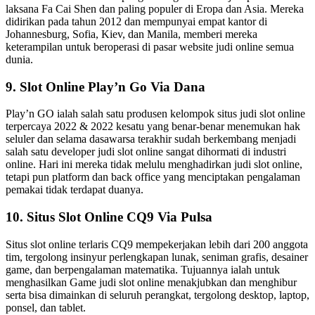
laksana Fa Cai Shen dan paling populer di Eropa dan Asia. Mereka
didirikan pada tahun 2012 dan mempunyai empat kantor di
Johannesburg, Sofia, Kiev, dan Manila, memberi mereka
keterampilan untuk beroperasi di pasar website judi online semua
dunia.
9. Slot Online Play’n Go Via Dana
Play’n GO ialah salah satu produsen kelompok situs judi slot online
terpercaya 2022 & 2022 kesatu yang benar-benar menemukan hak
seluler dan selama dasawarsa terakhir sudah berkembang menjadi
salah satu developer judi slot online sangat dihormati di industri
online. Hari ini mereka tidak melulu menghadirkan judi slot online,
tetapi pun platform dan back office yang menciptakan pengalaman
pemakai tidak terdapat duanya.
10. Situs Slot Online CQ9 Via Pulsa
Situs slot online terlaris CQ9 mempekerjakan lebih dari 200 anggota
tim, tergolong insinyur perlengkapan lunak, seniman grafis, desainer
game, dan berpengalaman matematika. Tujuannya ialah untuk
menghasilkan Game judi slot online menakjubkan dan menghibur
serta bisa dimainkan di seluruh perangkat, tergolong desktop, laptop,
ponsel, dan tablet.