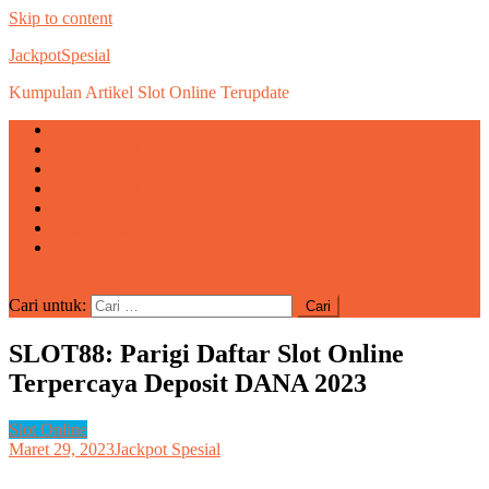
Skip to content
JackpotSpesial
Kumpulan Artikel Slot Online Terupdate
Home
Tips dan Trik Bermain Slot
Agen Slot
Togel Hongkong
Togel Singapura
Togel Sydney
Slot Deposit Pulsa
site mode button
Cari untuk:
SLOT88: Parigi Daftar Slot Online
Terpercaya Deposit DANA 2023
Slot Online
Maret 29, 2023
Jackpot Spesial