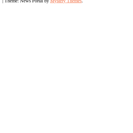
|
Theme: News Portal by
Mystery Themes
.