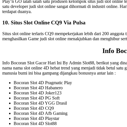
Play’n GO ialah salah satu produsen kelompok situs judi slot onlin
satu developer judi slot online sangat dihormati di industri online. 
terdapat duanya.
10. Situs Slot Online CQ9 Via Pulsa
Situs slot online terlaris CQ9 mempekerjakan lebih dari 200 anggota
menghasilkan Game judi slot online menakjubkan dan menghibur serta b
Info Bo
Info Bocoran Slot Gacor Hari Ini By Admin Slot88, berikut yang dina
nama nama slot online 4D hebat trend yang menjadi tidak betul satu ga
manusia bumi ini bisa gampang dijangkau bonusnya antar lain :
Bocoran Slot 4D Pragmatic Play
Bocoran Slot 4D Habanero
Bocoran Slot 4D Joker123
Bocoran Slot 4D PG Soft
Bocoran Slot 4D YGG Drasil
Bocoran Slot 4D CQ9
Bocoran Slot 4D Afb Gaming
Bocoran Slot 4D Playstar
Bocoran Slot 4D Slot88