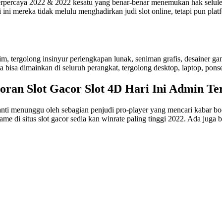
e terpercaya 2022 & 2022 kesatu yang benar-benar menemukan hak selul
Hari ini mereka tidak melulu menghadirkan judi slot online, tetapi pun 
 tim, tergolong insinyur perlengkapan lunak, seniman grafis, desainer
isa dimainkan di seluruh perangkat, tergolong desktop, laptop, ponsel
coran Slot Gacor Slot 4D Hari Ini Admin Te
nti menunggu oleh sebagian penjudi pro-player yang mencari kabar boc
me di situs slot gacor sedia kan winrate paling tinggi 2022. Ada juga 