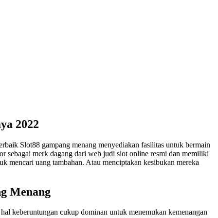
aya 2022
e terbaik Slot88 gampang menang menyediakan fasilitas untuk bermain
r sebagai merk dagang dari web judi slot online resmi dan memiliki
untuk mencari uang tambahan. Atau menciptakan kesibukan mereka
ang Menang
 ini hal keberuntungan cukup dominan untuk menemukan kemenangan